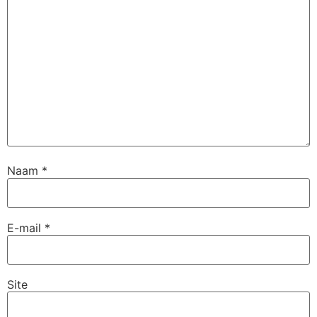
Naam
*
E-mail
*
Site