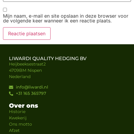
Mijn naam, e-mail en site opslaan in deze browser voor
de volgende keer wanneer ik een reactie plaats.
LIWARDI QUALITY HEDGING BV
Heijbeeksestraat2
4709BM Nispen
Nederland
info@liwardi.nl
+31 165 365797
Over ons
Historie
Kwekerij
Ons motto
Afzet