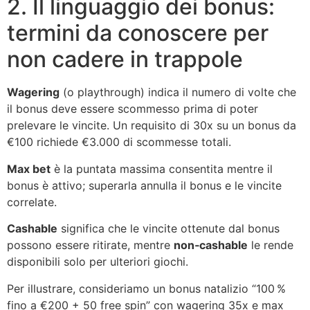
2. Il linguaggio dei bonus:
termini da conoscere per
non cadere in trappole
Wagering
(o playthrough) indica il numero di volte che
il bonus deve essere scommesso prima di poter
prelevare le vincite. Un requisito di 30x su un bonus da
€100 richiede €3.000 di scommesse totali.
Max bet
è la puntata massima consentita mentre il
bonus è attivo; superarla annulla il bonus e le vincite
correlate.
Cashable
significa che le vincite ottenute dal bonus
possono essere ritirate, mentre
non‑cashable
le rende
disponibili solo per ulteriori giochi.
Per illustrare, consideriamo un bonus natalizio “100 %
fino a €200 + 50 free spin” con wagering 35x e max