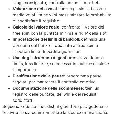
range consigliato; controlla anche il max bet.
Valutazione della volatilità
: scegli slot a bassa o
media volatilità se vuoi massimizzare le probabilità
di soddisfare il requisito.
Calcolo del valore reale
: confronta il valore del
free spin con la puntata minima e l’RTP della slot.
Impostazione dei limiti di bankroll
: definisci una
porzione del bankroll dedicata ai free spin e
rispetta i limiti di perdita giornalieri.
Uso degli strumenti di gestione
: attiva deposit
limits, loss limits e, se necessario, auto‑esclusione
temporanea.
Pianificazione delle pause
: programma pause
regolari per mantenere il controllo emotivo.
Documentazione delle scommesse
: tieni un
registro delle puntate, dei win e dei requisiti
soddisfatti.
Seguendo questa checklist, il giocatore può godersi le
festività senza compromettere la sicurezza finanziaria.