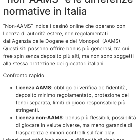
normative in Italia
“Non‑AAMS” indica i casinò online che operano con
licenza di autorità estere, non regolamentati
dall’Agenzia delle Dogane e dei Monopoli (AAMS).
Questi siti possono offrire bonus più generosi, tra cui
free spin senza deposito più alti, ma non sono soggetti
alla stessa protezione dei giocatori italiani.
Confronto rapido:
Licenza AAMS
: obbligo di verifica dell’identità,
deposito minimo regolamentato, protezione dei
fondi separata, limiti di gioco responsabile più
stringenti.
Licenza non‑AAMS
: bonus più flessibili, possibilità
di giocare in valute diverse, ma meno garanzie di
trasparenza e minori controlli sul fair play.
I rischi aggiuntivi includono la difficoltà di risolvere