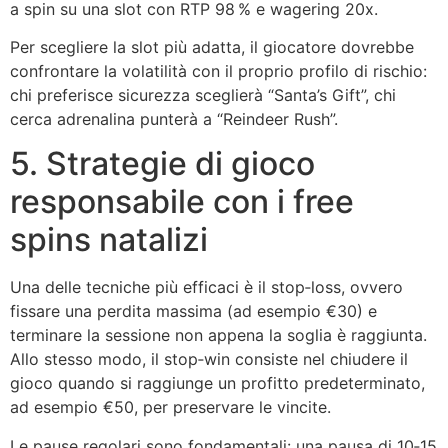
a spin su una slot con RTP 98 % e wagering 20x.
Per scegliere la slot più adatta, il giocatore dovrebbe
confrontare la volatilità con il proprio profilo di rischio:
chi preferisce sicurezza sceglierà “Santa’s Gift”, chi
cerca adrenalina punterà a “Reindeer Rush”.
5. Strategie di gioco
responsabile con i free
spins natalizi
Una delle tecniche più efficaci è il stop‑loss, ovvero
fissare una perdita massima (ad esempio €30) e
terminare la sessione non appena la soglia è raggiunta.
Allo stesso modo, il stop‑win consiste nel chiudere il
gioco quando si raggiunge un profitto predeterminato,
ad esempio €50, per preservare le vincite.
Le pause regolari sono fondamentali: una pausa di 10‑15