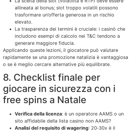
La scelta della slot (volatilità e RTP) deve essere
allineata al bonus; slot troppo volatili possono
trasformare un’offerta generosa in un rischio
elevato.
La trasparenza dei termini è cruciale: i casinò che
includono esempi di calcolo nei T&C tendono a
generare maggiore fiducia.
Applicando queste lezioni, il giocatore può valutare
rapidamente se una promozione natalizia è vantaggiosa
o se è meglio cercare alternative più equilibrate.
8. Checklist finale per
giocare in sicurezza con i
free spins a Natale
Verifica della licenza
: è un operatore AAMS o un
sito affidabile della lista casino non AAMS?
Analisi del requisito di wagering
: 20‑30x è il