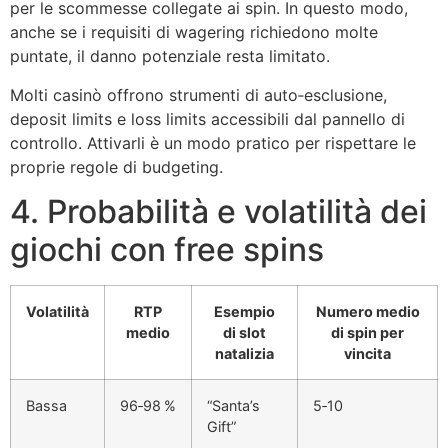
per le scommesse collegate ai spin. In questo modo,
anche se i requisiti di wagering richiedono molte
puntate, il danno potenziale resta limitato.
Molti casinò offrono strumenti di auto‑esclusione,
deposit limits e loss limits accessibili dal pannello di
controllo. Attivarli è un modo pratico per rispettare le
proprie regole di budgeting.
4. Probabilità e volatilità dei
giochi con free spins
Volatilità
RTP
Esempio
Numero medio
medio
di slot
di spin per
natalizia
vincita
Bassa
96‑98 %
“Santa’s
5‑10
Gift”