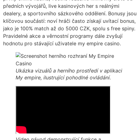
předních vývojářů, live kasinových her s reálnými
dealery, a sportovního sázkového oddělení. Bonusy jsou
klíčovou součástí: noví hráči často získají uvítací bonus,
jako je 100% match až do 5000 CZK, spolu s free spiny.
Pravidelné akce a věrnostní programy dále zvyšují
hodnotu pro stávající uživatele my empire casino.
Ukázka vizuálů a herního prostředí v aplikaci
My empire, ilustrující pohodlné ovládání.
Video návod demonstrující funkce a