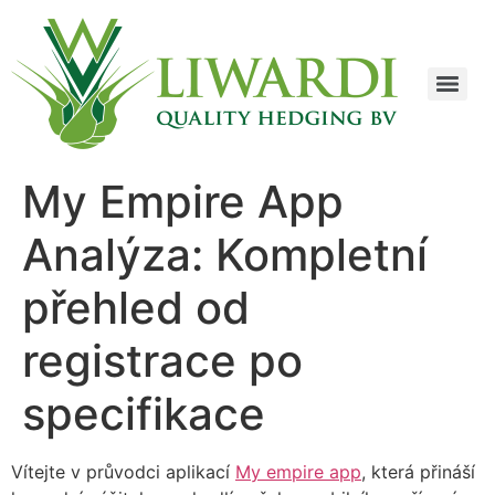
My Empire App
Analýza: Kompletní
přehled od
registrace po
specifikace
Vítejte v průvodci aplikací
My empire app
, která přináší