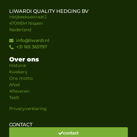
LIWARDI QUALITY HEDGING BV
Heijbeeksestraat2
4709BM Nispen
Nederland
info@liwardi.nl
+31 165 365797
Over ons
Historie
Kwekerij
Ons motto
Afzet
Afleveren
Teelt
Privacyverklaring
CONTACT
contact