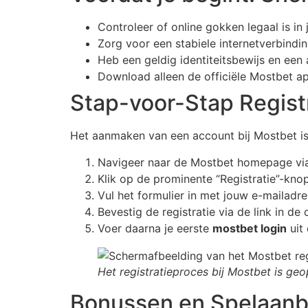
Controleer of online gokken legaal is in
Zorg voor een stabiele internetverbindi
Heb een geldig identiteitsbewijs en een a
Download alleen de officiële Mostbet ap
Stap-voor-Stap Regist
Het aanmaken van een account bij Mostbet is e
Navigeer naar de Mostbet homepage via
Klik op de prominente “Registratie”-kno
Vul het formulier in met jouw e-mailadre
Bevestig de registratie via de link in d
Voer daarna je eerste
mostbet login
uit 
Het registratieproces bij Mostbet is ge
Bonussen en Spelaanb