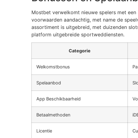
Mostbet verwelkomt nieuwe spelers met een a
voorwaarden aandachtig, met name de speelve
assortiment is uitgebreid, met duizenden slots
platform uitgebreide sportweddiensten.
Categorie
Welkomstbonus
Pa
Spelaanbod
Sl
App Beschikbaarheid
Vo
Betaalmethoden
iD
Licentie
Cu