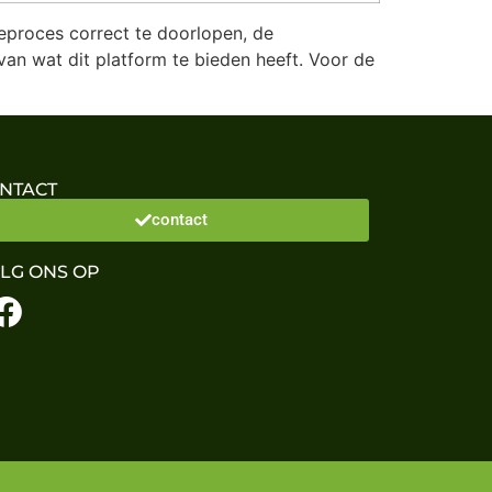
eproces correct te doorlopen, de
an wat dit platform te bieden heeft. Voor de
NTACT
contact
LG ONS OP