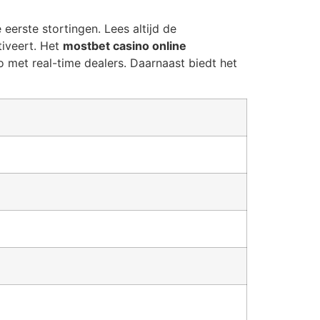
erste stortingen. Lees altijd de
iveert. Het
mostbet casino online
no met real-time dealers. Daarnaast biedt het