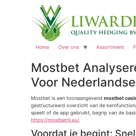
Home
Over ons
Assortiment
F
Mostbet Analyser
Voor Nederlandse
Mostbet is een toonaangevend
mostbet casi
gestructureerd overzicht van de kernfunctiona
speelt of de app gebruikt, begrip van de basi
https://mostbetnl.eu/
.
Voordat je begint: Snel