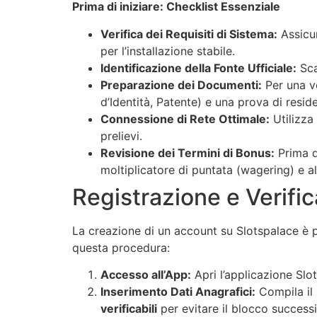
Prima di iniziare: Checklist Essenziale
Verifica dei Requisiti di Sistema:
Assicur
per l’installazione stabile.
Identificazione della Fonte Ufficiale:
Scar
Preparazione dei Documenti:
Per una ve
d’Identità, Patente) e una prova di resid
Connessione di Rete Ottimale:
Utilizza 
prelievi.
Revisione dei Termini di Bonus:
Prima di
moltiplicatore di puntata (wagering) e a
Registrazione e Verifi
La creazione di un account su Slotspalace è 
questa procedura:
Accesso all’App:
Apri l’applicazione Slot
Inserimento Dati Anagrafici:
Compila il 
verificabili
per evitare il blocco success