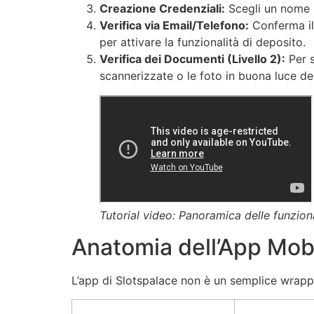
Creazione Credenziali:
Scegli un nome u
Verifica via Email/Telefono:
Conferma il 
per attivare la funzionalità di deposito.
Verifica dei Documenti (Livello 2):
Per s
scannerizzate o le foto in buona luce de
Tutorial video: Panoramica delle funziona
Anatomia dell’App Mobi
L’app di Slotspalace non è un semplice wrappe