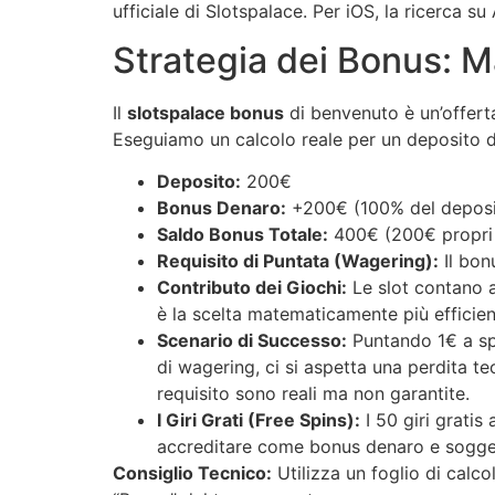
ufficiale di Slotspalace. Per iOS, la ricerca s
Strategia dei Bonus: M
Il
slotspalace bonus
di benvenuto è un’offerta
Eseguiamo un calcolo reale per un deposito 
Deposito:
200€
Bonus Denaro:
+200€ (100% del deposi
Saldo Bonus Totale:
400€ (200€ propri
Requisito di Puntata (Wagering):
Il bon
Contributo dei Giochi:
Le slot contano a
è la scelta matematicamente più efficien
Scenario di Successo:
Puntando 1€ a spi
di wagering, ci si aspetta una perdita teo
requisito sono reali ma non garantite.
I Giri Grati (Free Spins):
I 50 giri gratis
accreditare come bonus denaro e soggette
Consiglio Tecnico:
Utilizza un foglio di calc