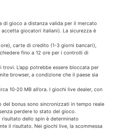
a di gioco a distanza valida per il mercato
ccetta giocatori italiani). La sicurezza è
re), carte di credito (1-3 giorni bancari),
hiedere fino a 12 ore per i controlli di
i trovi. L’app potrebbe essere bloccata per
amite browser, a condizione che il paese sia
a 10-20 MB all’ora. I giochi live dealer, con
to del bonus sono sincronizzati in tempo reale
 senza perdere lo stato del gioco.
il risultato dello spin è determinato
 il risultato. Nei giochi live, la scommessa