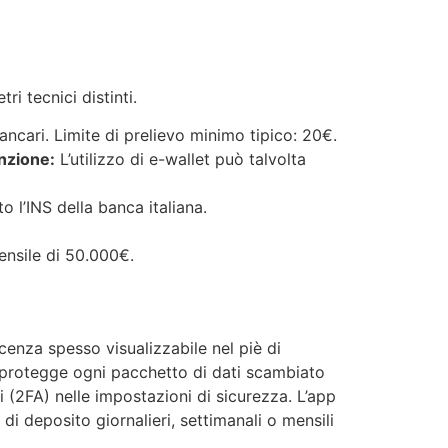
i tecnici distinti.
ancari. Limite di prelievo minimo tipico: 20€.
nzione:
L’utilizzo di e-wallet può talvolta
o l’INS della banca italiana.
mensile di 50.000€.
cenza spesso visualizzabile nel piè di
t protegge ogni pacchetto di dati scambiato
ri (2FA) nelle impostazioni di sicurezza. L’app
di deposito giornalieri, settimanali o mensili