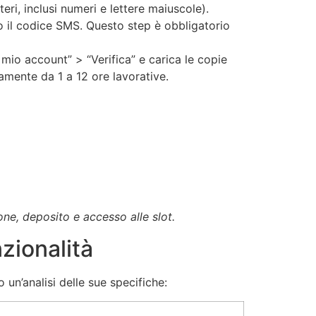
i, inclusi numeri e lettere maiuscole).
o il codice SMS. Questo step è obbligatorio
 mio account” > “Verifica” e carica le copie
amente da 1 a 12 ore lavorative.
one, deposito e accesso alle slot.
zionalità
un’analisi delle sue specifiche: