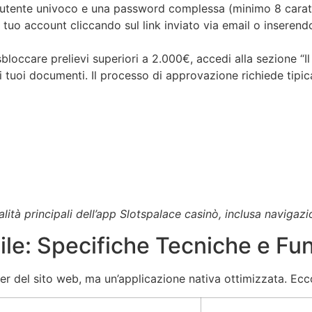
tente univoco e una password complessa (minimo 8 caratter
tuo account cliccando sul link inviato via email o inserend
bloccare prelievi superiori a 2.000€, accedi alla sezione “Il
i tuoi documenti. Il processo di approvazione richiede tipic
lità principali dell’app Slotspalace casinò, inclusa navigazi
le: Specifiche Tecniche e Fun
r del sito web, ma un’applicazione nativa ottimizzata. Ecco 