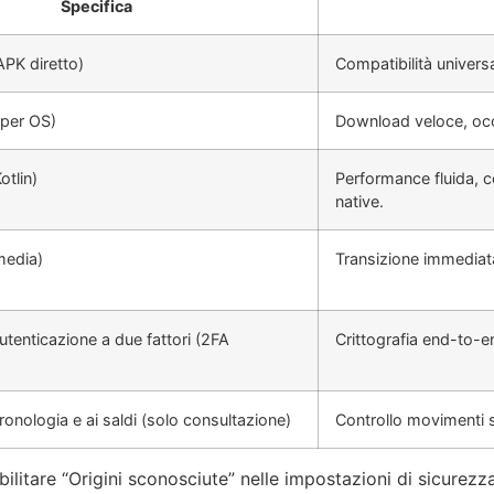
Specifica
APK diretto)
Compatibilità univers
 per OS)
Download veloce, oc
otlin)
Performance fluida, c
native.
media)
Transizione immediata
utenticazione a due fattori (2FA
Crittografia end-to-en
ronologia e ai saldi (solo consultazione)
Controllo movimenti 
bilitare “Origini sconosciute” nelle impostazioni di sicurez