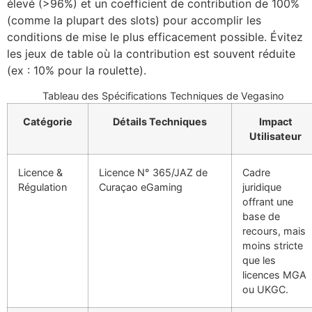
élevé (>96%) et un coefficient de contribution de 100%
(comme la plupart des slots) pour accomplir les
conditions de mise le plus efficacement possible. Évitez
les jeux de table où la contribution est souvent réduite
(ex : 10% pour la roulette).
Tableau des Spécifications Techniques de Vegasino
Catégorie
Détails Techniques
Impact
Utilisateur
Licence &
Licence N° 365/JAZ de
Cadre
Régulation
Curaçao eGaming
juridique
offrant une
base de
recours, mais
moins stricte
que les
licences MGA
ou UKGC.