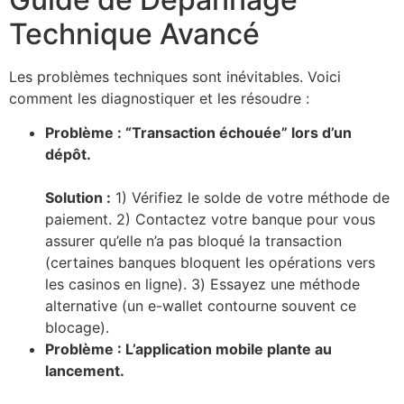
Technique Avancé
Les problèmes techniques sont inévitables. Voici
comment les diagnostiquer et les résoudre :
Problème : “Transaction échouée” lors d’un
dépôt.
Solution :
1) Vérifiez le solde de votre méthode de
paiement. 2) Contactez votre banque pour vous
assurer qu’elle n’a pas bloqué la transaction
(certaines banques bloquent les opérations vers
les casinos en ligne). 3) Essayez une méthode
alternative (un e-wallet contourne souvent ce
blocage).
Problème : L’application mobile plante au
lancement.