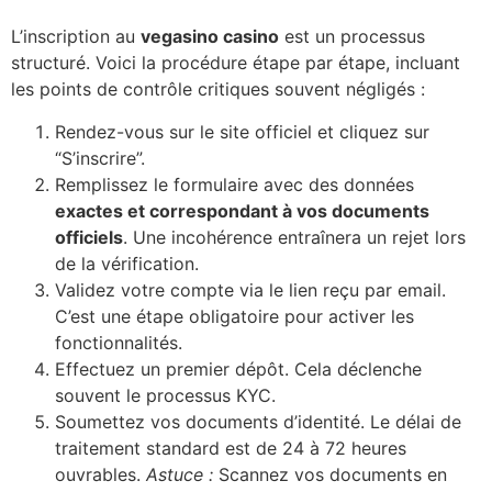
L’inscription au
vegasino casino
est un processus
structuré. Voici la procédure étape par étape, incluant
les points de contrôle critiques souvent négligés :
Rendez-vous sur le site officiel et cliquez sur
“S’inscrire”.
Remplissez le formulaire avec des données
exactes et correspondant à vos documents
officiels
. Une incohérence entraînera un rejet lors
de la vérification.
Validez votre compte via le lien reçu par email.
C’est une étape obligatoire pour activer les
fonctionnalités.
Effectuez un premier dépôt. Cela déclenche
souvent le processus KYC.
Soumettez vos documents d’identité. Le délai de
traitement standard est de 24 à 72 heures
ouvrables.
Astuce :
Scannez vos documents en