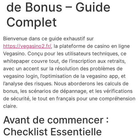
de Bonus – Guide
Complet
Bienvenue dans ce guide exhaustif sur
https://vegasino2.fr/
, la plateforme de casino en ligne
Vegasino. Conçu pour les utilisateurs techniques, ce
whitepaper couvre tout, de l’inscription aux retraits,
avec un accent sur la résolution des problèmes de
vegasino login, l’optimisation de la vegasino app, et
l’analyse des risques. Nous aborderons les calculs de
bonus, les scénarios de dépannage, et les vérifications
de sécurité, le tout en français pour une compréhension
claire.
Avant de commencer :
Checklist Essentielle