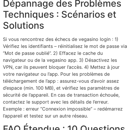
Dépannage des Problèmes
Techniques : Scénarios et
Solutions
Si vous rencontrez des échecs de vegasino login : 1)
Vérifiez les identifiants – réinitialisez le mot de passe via
“Mot de passe oublié”. 2) Effacez le cache du
navigateur ou de la vegasino app. 3) Désactivez les
VPN, car ils peuvent bloquer l’accès. 4) Mettez à jour
votre navigateur ou l’app. Pour les problèmes de
téléchargement de l’app : assurez-vous d’avoir assez
d’espace (min. 100 MB), et vérifiez les paramètres de
sécurité de l’appareil. En cas de transaction échouée,
contactez le support avec les détails de l’erreur.
Exemple : erreur “Connexion impossible” – redémarrez
l’appareil et testez sur un autre réseau.
FAQ Étendue : 10 Questions