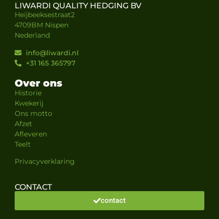
LIWARDI QUALITY HEDGING BV
Heijbeeksestraat2
4709BM Nispen
Nederland
info@liwardi.nl
+31 165 365797
Over ons
Historie
Kwekerij
Ons motto
Afzet
Afleveren
Teelt
Privacyverklaring
CONTACT
contact