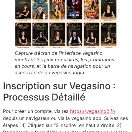
Capture d’écran de l’interface Vegasino
montrant les jeux populaires, les promotions
en cours, et la barre de navigation pour un
accès rapide au vegasino login.
Inscription sur Vegasino :
Processus Détaillé
Pour créer un compte, visitez
https://vegasino2.fr/
depuis un navigateur ou via la vegasino app. Suivez ces
étapes : 1) Cliquez sur “S’inscrire” en haut à droite. 2)