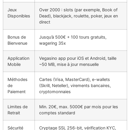
Jeux
Over 2000 : slots (par exemple, Book of
Disponibles
Dead), blackjack, roulette, poker, jeux en
direct
Bonus de
Jusqu’à 500€ + 100 tours gratuits,
Bienvenue
wagering 35x
Application
Vegasino app pour iOS et Android, taille
Mobile
~50 MB, mise à jour mensuelle
Méthodes
Cartes (Visa, MasterCard), e-wallets
de
(Skrill, Neteller), virements bancaires,
Paiement
cryptomonnaies
Limites de
Min. 20€, max. 5000€ par mois pour les
Retrait
comptes standard
Sécurité
Cryptage SSL 256-bit, vérification KYC,