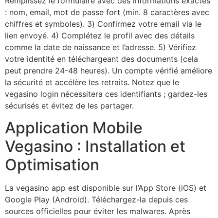
Remplissez le formulaire avec des informations exactes
: nom, email, mot de passe fort (min. 8 caractères avec
chiffres et symboles). 3) Confirmez votre email via le
lien envoyé. 4) Complétez le profil avec des détails
comme la date de naissance et l’adresse. 5) Vérifiez
votre identité en téléchargeant des documents (cela
peut prendre 24-48 heures). Un compte vérifié améliore
la sécurité et accélère les retraits. Notez que le
vegasino login nécessitera ces identifiants ; gardez-les
sécurisés et évitez de les partager.
Application Mobile
Vegasino : Installation et
Optimisation
La vegasino app est disponible sur l’App Store (iOS) et
Google Play (Android). Téléchargez-la depuis ces
sources officielles pour éviter les malwares. Après