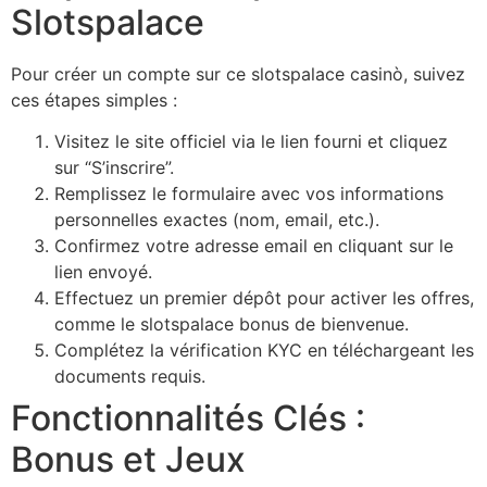
Slotspalace
Pour créer un compte sur ce slotspalace casinò, suivez
ces étapes simples :
Visitez le site officiel via le lien fourni et cliquez
sur “S’inscrire”.
Remplissez le formulaire avec vos informations
personnelles exactes (nom, email, etc.).
Confirmez votre adresse email en cliquant sur le
lien envoyé.
Effectuez un premier dépôt pour activer les offres,
comme le slotspalace bonus de bienvenue.
Complétez la vérification KYC en téléchargeant les
documents requis.
Fonctionnalités Clés :
Bonus et Jeux