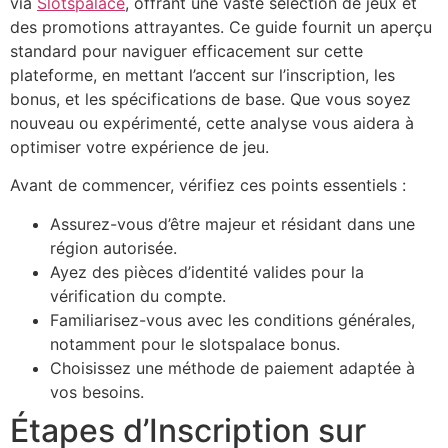
via
Slotspalace
, offrant une vaste sélection de jeux et
des promotions attrayantes. Ce guide fournit un aperçu
standard pour naviguer efficacement sur cette
plateforme, en mettant l’accent sur l’inscription, les
bonus, et les spécifications de base. Que vous soyez
nouveau ou expérimenté, cette analyse vous aidera à
optimiser votre expérience de jeu.
Avant de commencer, vérifiez ces points essentiels :
Assurez-vous d’être majeur et résidant dans une
région autorisée.
Ayez des pièces d’identité valides pour la
vérification du compte.
Familiarisez-vous avec les conditions générales,
notamment pour le slotspalace bonus.
Choisissez une méthode de paiement adaptée à
vos besoins.
Étapes d’Inscription sur