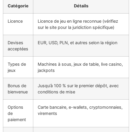
Catégorie
Détails
Licence
Licence de jeu en ligne reconnue (vérifiez
sur le site pour la juridiction spécifique)
Devises
EUR, USD, PLN, et autres selon la région
acceptées
Types de
Machines à sous, jeux de table, live casino,
jeux
jackpots
Bonus de
Jusqu’à 100 % sur le premier dépôt, avec
bienvenue
conditions de mise
Options
Carte bancaire, e-wallets, cryptomonnaies,
de
virements
paiement