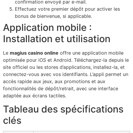
confirmation envoyé par e-mail.
Effectuez votre premier dépôt pour activer les
bonus de bienvenue, si applicable.
Application mobile :
Installation et utilisation
Le
magius casino online
offre une application mobile
optimisée pour iOS et Android. Téléchargez-la depuis le
site officiel ou les stores d’applications, installez-la, et
connectez-vous avec vos identifiants. L’appli permet un
accès rapide aux jeux, aux promotions et aux
fonctionnalités de dépôt/retrait, avec une interface
adaptée aux écrans tactiles.
Tableau des spécifications
clés