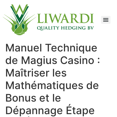
Manuel Technique
de Magius Casino :
Maîtriser les
Mathématiques de
Bonus et le
Dépannage Étape