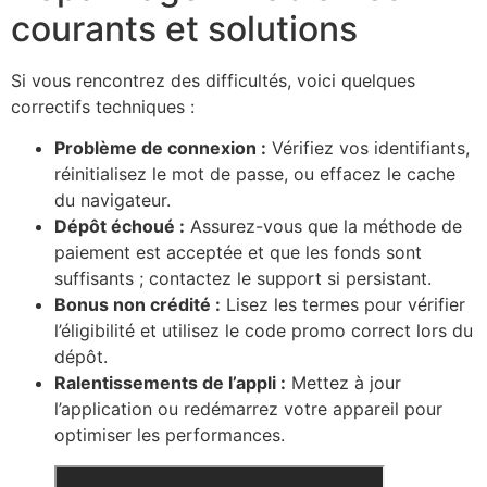
courants et solutions
Si vous rencontrez des difficultés, voici quelques
correctifs techniques :
Problème de connexion :
Vérifiez vos identifiants,
réinitialisez le mot de passe, ou effacez le cache
du navigateur.
Dépôt échoué :
Assurez-vous que la méthode de
paiement est acceptée et que les fonds sont
suffisants ; contactez le support si persistant.
Bonus non crédité :
Lisez les termes pour vérifier
l’éligibilité et utilisez le code promo correct lors du
dépôt.
Ralentissements de l’appli :
Mettez à jour
l’application ou redémarrez votre appareil pour
optimiser les performances.