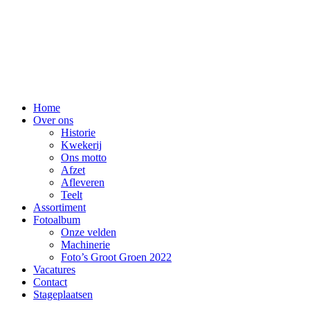
Ga
naar
de
inhoud
Home
Over ons
Historie
Kwekerij
Ons motto
Afzet
Afleveren
Teelt
Assortiment
Fotoalbum
Onze velden
Machinerie
Foto’s Groot Groen 2022
Vacatures
Contact
Stageplaatsen