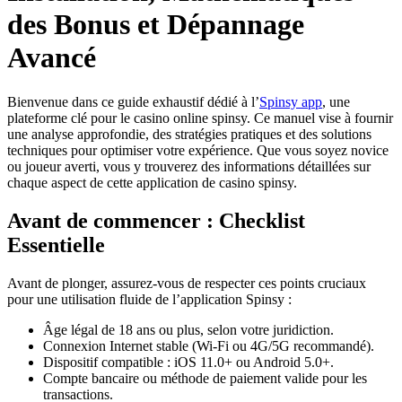
des Bonus et Dépannage
Avancé
Bienvenue dans ce guide exhaustif dédié à l’
Spinsy app
, une
plateforme clé pour le casino online spinsy. Ce manuel vise à fournir
une analyse approfondie, des stratégies pratiques et des solutions
techniques pour optimiser votre expérience. Que vous soyez novice
ou joueur averti, vous y trouverez des informations détaillées sur
chaque aspect de cette application de casino spinsy.
Avant de commencer : Checklist
Essentielle
Avant de plonger, assurez-vous de respecter ces points cruciaux
pour une utilisation fluide de l’application Spinsy :
Âge légal de 18 ans ou plus, selon votre juridiction.
Connexion Internet stable (Wi-Fi ou 4G/5G recommandé).
Dispositif compatible : iOS 11.0+ ou Android 5.0+.
Compte bancaire ou méthode de paiement valide pour les
transactions.