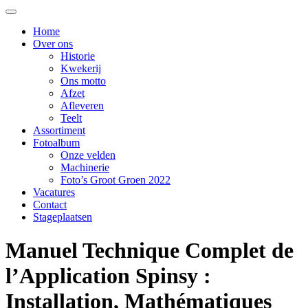
Home
Over ons
Historie
Kwekerij
Ons motto
Afzet
Afleveren
Teelt
Assortiment
Fotoalbum
Onze velden
Machinerie
Foto’s Groot Groen 2022
Vacatures
Contact
Stageplaatsen
Manuel Technique Complet de
l’Application Spinsy :
Installation, Mathématiques