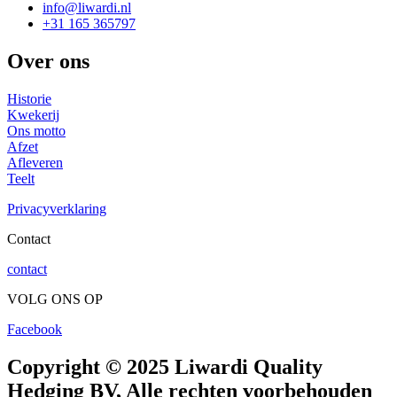
info@liwardi.nl
+31 165 365797
Over ons
Historie
Kwekerij
Ons motto
Afzet
Afleveren
Teelt
Privacyverklaring
Contact
contact
VOLG ONS OP
Facebook
Copyright © 2025 Liwardi Quality
Hedging BV, Alle rechten voorbehouden