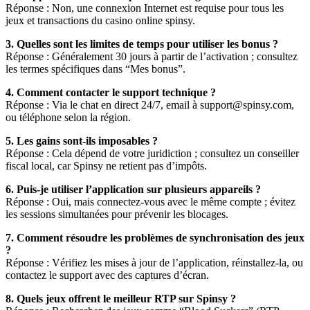
Réponse : Non, une connexion Internet est requise pour tous les
jeux et transactions du casino online spinsy.
3. Quelles sont les limites de temps pour utiliser les bonus ?
Réponse : Généralement 30 jours à partir de l’activation ; consultez
les termes spécifiques dans “Mes bonus”.
4. Comment contacter le support technique ?
Réponse : Via le chat en direct 24/7, email à support@spinsy.com,
ou téléphone selon la région.
5. Les gains sont-ils imposables ?
Réponse : Cela dépend de votre juridiction ; consultez un conseiller
fiscal local, car Spinsy ne retient pas d’impôts.
6. Puis-je utiliser l’application sur plusieurs appareils ?
Réponse : Oui, mais connectez-vous avec le même compte ; évitez
les sessions simultanées pour prévenir les blocages.
7. Comment résoudre les problèmes de synchronisation des jeux
?
Réponse : Vérifiez les mises à jour de l’application, réinstallez-la, ou
contactez le support avec des captures d’écran.
8. Quels jeux offrent le meilleur RTP sur Spinsy ?