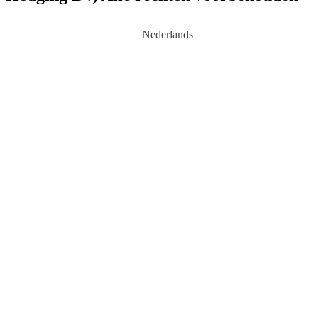
Nederlands