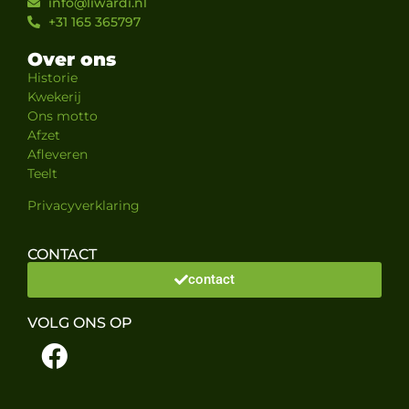
info@liwardi.nl
+31 165 365797
Over ons
Historie
Kwekerij
Ons motto
Afzet
Afleveren
Teelt
Privacyverklaring
CONTACT
contact
VOLG ONS OP