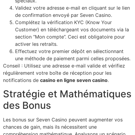
spéciaux.
Validez votre adresse e-mail en cliquant sur le lien
de confirmation envoyé par Seven Casino.
Complétez la vérification KYC (Know Your
Customer) en téléchargeant vos documents via la
section “Mon compte”. Ceci est obligatoire pour
activer les retraits.
Effectuez votre premier dépôt en sélectionnant
une méthode de paiement parmi celles proposées.
Conseil : Utilisez une adresse e-mail valide et vérifiez
régulièrement votre boîte de réception pour les
notifications de
casino en ligne seven casino
.
Stratégie et Mathématiques
des Bonus
Les bonus sur Seven Casino peuvent augmenter vos
chances de gain, mais ils nécessitent une
compréhension mathématique. Analysons un scénario