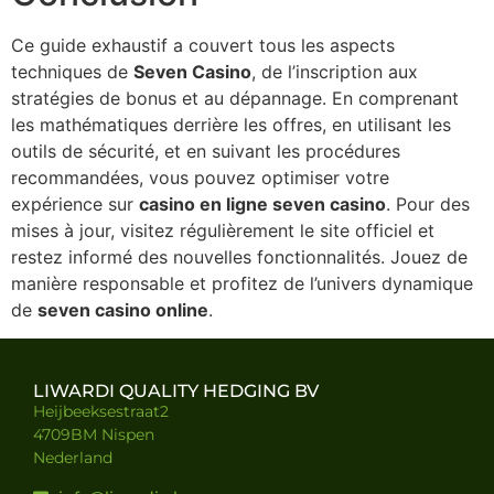
Ce guide exhaustif a couvert tous les aspects
techniques de
Seven Casino
, de l’inscription aux
stratégies de bonus et au dépannage. En comprenant
les mathématiques derrière les offres, en utilisant les
outils de sécurité, et en suivant les procédures
recommandées, vous pouvez optimiser votre
expérience sur
casino en ligne seven casino
. Pour des
mises à jour, visitez régulièrement le site officiel et
restez informé des nouvelles fonctionnalités. Jouez de
manière responsable et profitez de l’univers dynamique
de
seven casino online
.
LIWARDI QUALITY HEDGING BV
Heijbeeksestraat2
4709BM Nispen
Nederland