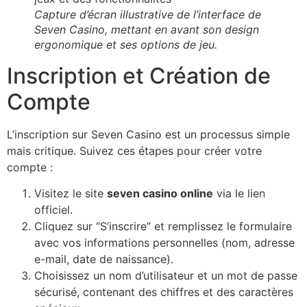
Capture d’écran illustrative de l’interface de
Seven Casino, mettant en avant son design
ergonomique et ses options de jeu.
Inscription et Création de
Compte
L’inscription sur Seven Casino est un processus simple
mais critique. Suivez ces étapes pour créer votre
compte :
Visitez le site
seven casino online
via le lien
officiel.
Cliquez sur “S’inscrire” et remplissez le formulaire
avec vos informations personnelles (nom, adresse
e-mail, date de naissance).
Choisissez un nom d’utilisateur et un mot de passe
sécurisé, contenant des chiffres et des caractères