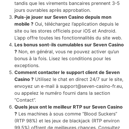
tandis que les virements bancaires prennent 3-5
jours ouvrables après approbation.
Puis-je jouer sur Seven Casino depuis mon
mobile ?
Oui, téléchargez l’application depuis le
site ou les stores officiels pour iOS et Android.
L’app offre toutes les fonctionnalités du site web.
Les bonus sont-ils cumulables sur Seven Casino
?
Non, en général, vous ne pouvez activer qu’un
bonus à la fois. Lisez les conditions pour les
exceptions.
Comment contacter le support client de Seven
Casino ?
Utilisez le chat en direct 24/7 sur le site,
envoyez un e-mail à support@seven-casino-fr.eu,
ou appelez le numéro fourni dans la section
“Contact”.
Quels jeux ont le meilleur RTP sur Seven Casino
?
Les machines à sous comme “Blood Suckers”
(RTP 98%) et les jeux de blackjack (RTP environ
99.5%) offrent de meilleures chances. Consultez