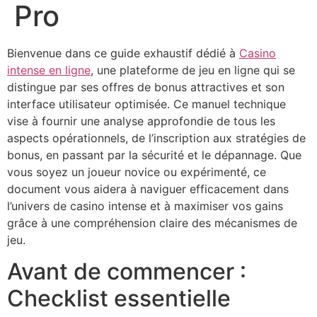
Pro
Bienvenue dans ce guide exhaustif dédié à
Casino
intense en ligne
, une plateforme de jeu en ligne qui se
distingue par ses offres de bonus attractives et son
interface utilisateur optimisée. Ce manuel technique
vise à fournir une analyse approfondie de tous les
aspects opérationnels, de l’inscription aux stratégies de
bonus, en passant par la sécurité et le dépannage. Que
vous soyez un joueur novice ou expérimenté, ce
document vous aidera à naviguer efficacement dans
l’univers de casino intense et à maximiser vos gains
grâce à une compréhension claire des mécanismes de
jeu.
Avant de commencer :
Checklist essentielle