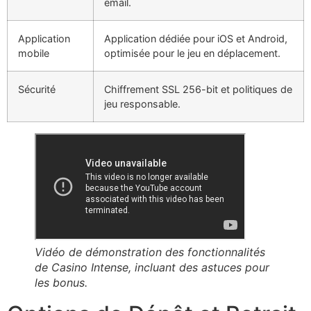
email.
Application
Application dédiée pour iOS et Android,
mobile
optimisée pour le jeu en déplacement.
Sécurité
Chiffrement SSL 256-bit et politiques de
jeu responsable.
Vidéo de démonstration des fonctionnalités
de Casino Intense, incluant des astuces pour
les bonus.