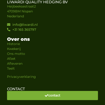
LIWARDI QUALITY HEDGING BV
Heijbeeksestraat2
4709BM Nispen
Nederland
info@liwardi.nl
+31 165 365797
Over ons
Historie
Kwekerij
Ons motto
Afzet
Afleveren
Teelt
Privacyverklaring
CONTACT
contact