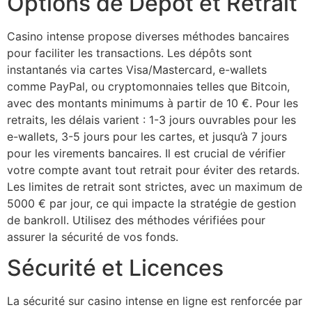
Options de Dépôt et Retrait
Casino intense propose diverses méthodes bancaires
pour faciliter les transactions. Les dépôts sont
instantanés via cartes Visa/Mastercard, e-wallets
comme PayPal, ou cryptomonnaies telles que Bitcoin,
avec des montants minimums à partir de 10 €. Pour les
retraits, les délais varient : 1-3 jours ouvrables pour les
e-wallets, 3-5 jours pour les cartes, et jusqu’à 7 jours
pour les virements bancaires. Il est crucial de vérifier
votre compte avant tout retrait pour éviter des retards.
Les limites de retrait sont strictes, avec un maximum de
5000 € par jour, ce qui impacte la stratégie de gestion
de bankroll. Utilisez des méthodes vérifiées pour
assurer la sécurité de vos fonds.
Sécurité et Licences
La sécurité sur casino intense en ligne est renforcée par