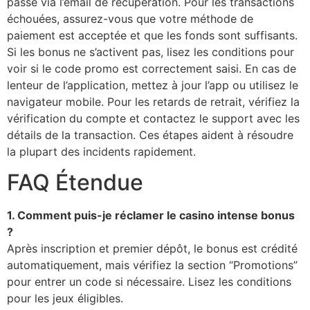
passe via l’email de récupération. Pour les transactions
échouées, assurez-vous que votre méthode de
paiement est acceptée et que les fonds sont suffisants.
Si les bonus ne s’activent pas, lisez les conditions pour
voir si le code promo est correctement saisi. En cas de
lenteur de l’application, mettez à jour l’app ou utilisez le
navigateur mobile. Pour les retards de retrait, vérifiez la
vérification du compte et contactez le support avec les
détails de la transaction. Ces étapes aident à résoudre
la plupart des incidents rapidement.
FAQ Étendue
1. Comment puis-je réclamer le casino intense bonus
?
Après inscription et premier dépôt, le bonus est crédité
automatiquement, mais vérifiez la section “Promotions”
pour entrer un code si nécessaire. Lisez les conditions
pour les jeux éligibles.