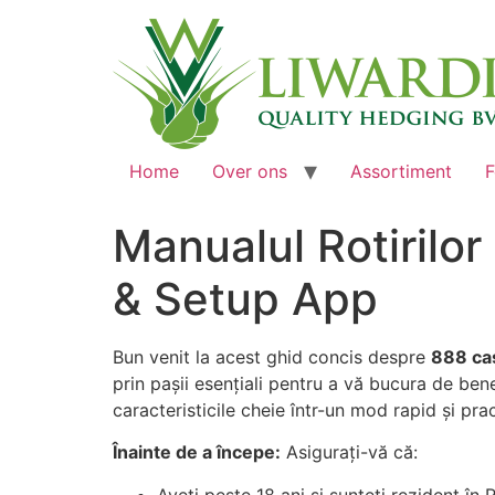
Home
Over ons
Assortiment
F
Manualul Rotirilor
& Setup App
Bun venit la acest ghid concis despre
888 ca
prin pașii esențiali pentru a vă bucura de bene
caracteristicile cheie într-un mod rapid și prac
Înainte de a începe:
Asigurați-vă că:
Aveți peste 18 ani și sunteți rezident în