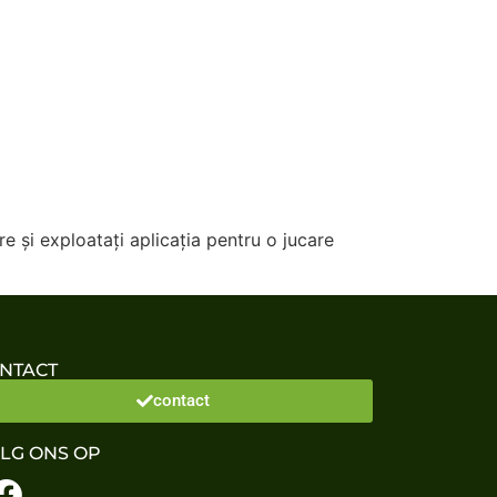
re și exploatați aplicația pentru o jucare
NTACT
contact
LG ONS OP