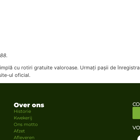
888.
mplă cu rotiri gratuite valoroase. Urmați pașii de înregistra
ite-ul oficial.
Over ons
CO
Historie
Kwekerij
Ons motto
VO
Afzet
Afleveren