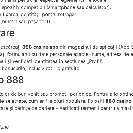
 dispozitiv compatibil (smartphone sau calculator).
ificarea identității pentru retrageri.
 (buletin sau pașaport).
rare
escărcați
888 casino app
din magazinul de aplicații (App 
tați formularul cu date personale exacte (nume, adresă de em
il și verificați identitatea în secțiunea „Profil”.
onusurile, inclusiv rotirile gratuite.
no 888
telor de bun venit sau promoții periodice. Pentru a le obține
le selectate, cum ar fi sloturi populare. Folosiți
888 casino
itate și cerințe de pariere – verificați termenii pentru a maxi
iune.