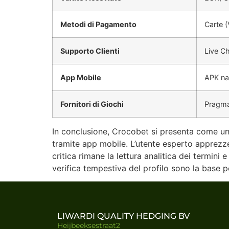
Metodi di Pagamento
Carte (
Supporto Clienti
Live Ch
App Mobile
APK na
Fornitori di Giochi
Pragmat
In conclusione, Crocobet si presenta come una 
tramite app mobile. L’utente esperto apprezzer
critica rimane la lettura analitica dei termini
verifica tempestiva del profilo sono la base p
LIWARDI QUALITY HEDGING BV
Heijbeeksestraat2