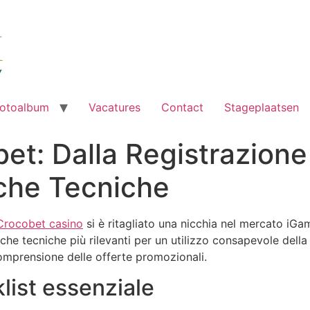
otoalbum
Vacatures
Contact
Stageplaatsen
t: Dalla Registrazione 
iche Tecniche
Crocobet casino
si è ritagliato una nicchia nel mercato iGam
he tecniche più rilevanti per un utilizzo consapevole della p
comprensione delle offerte promozionali.
klist essenziale