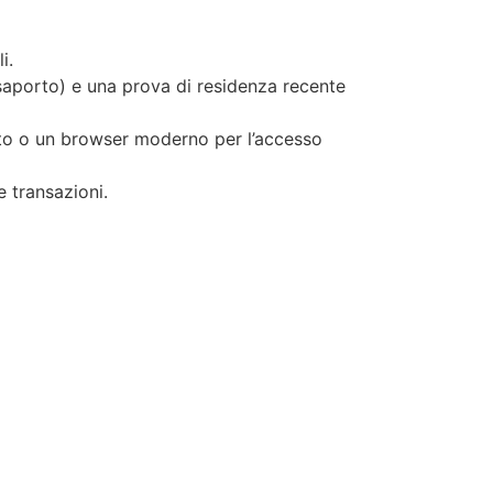
i.
saporto) e una prova di residenza recente
nato o un browser moderno per l’accesso
e transazioni.