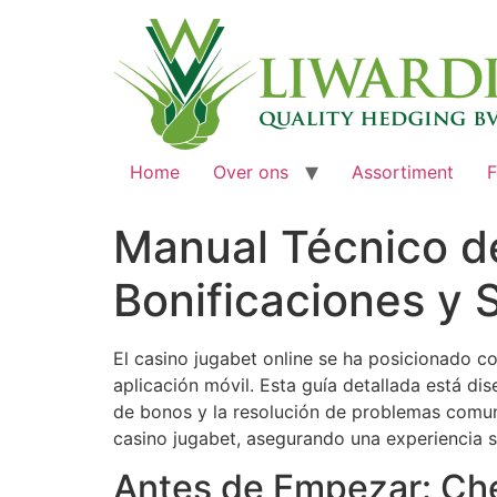
Home
Over ons
Assortiment
F
Manual Técnico de
Bonificaciones y 
El casino jugabet online se ha posicionado 
aplicación móvil. Esta guía detallada está di
de bonos y la resolución de problemas comun
casino jugabet, asegurando una experiencia s
Antes de Empezar: Che