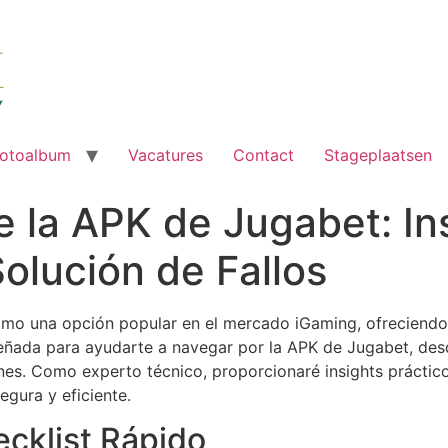
otoalbum
Vacatures
Contact
Stageplaatsen
 la APK de Jugabet: Ins
Solución de Fallos
como una opción popular en el mercado iGaming, ofreciendo
señada para ayudarte a navegar por la APK de Jugabet, desd
es. Como experto técnico, proporcionaré insights práctico
egura y eficiente.
cklist Rápido