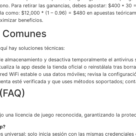
ono. Para retirar las ganancias, debes apostar: $400 * 30 
la como: $12,000 * (1 – 0.96) = $480 en apuestas teóricam
ximizar beneficios.
s Comunes
quí hay soluciones técnicas:
de almacenamiento y desactiva temporalmente el antivirus si
tualiza la app desde la tienda oficial o reinstálala tras borr
ed WiFi estable o usa datos móviles; revisa la configuració
nta esté verificada y que uses métodos soportados; contac
 (FAQ)
ajo una licencia de juego reconocida, garantizando la prote
pp?
s universal; solo inicia sesión con las mismas credenciale