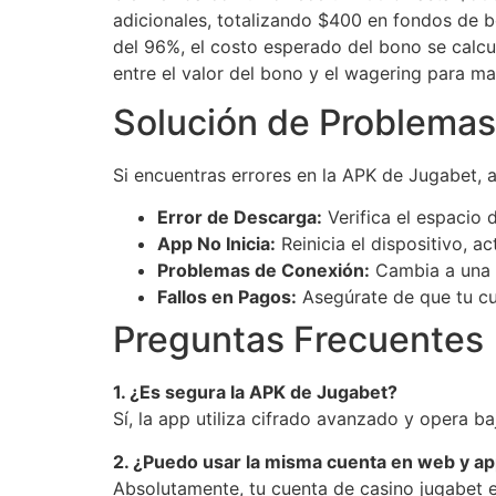
adicionales, totalizando $400 en fondos de b
del 96%, el costo esperado del bono se calcu
entre el valor del bono y el wagering para ma
Solución de Problema
Si encuentras errores en la APK de Jugabet, a
Error de Descarga:
Verifica el espacio 
App No Inicia:
Reinicia el dispositivo, ac
Problemas de Conexión:
Cambia a una r
Fallos en Pagos:
Asegúrate de que tu cue
Preguntas Frecuentes
1. ¿Es segura la APK de Jugabet?
Sí, la app utiliza cifrado avanzado y opera b
2. ¿Puedo usar la misma cuenta en web y a
Absolutamente, tu cuenta de casino jugabet e