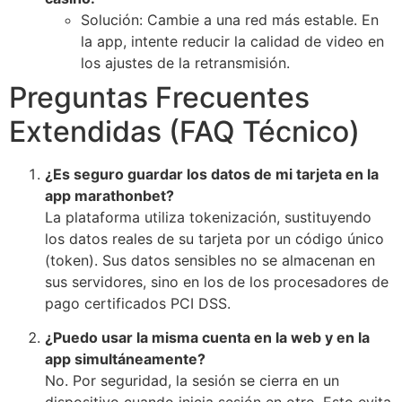
Solución: Cambie a una red más estable. En
la app, intente reducir la calidad de video en
los ajustes de la retransmisión.
Preguntas Frecuentes
Extendidas (FAQ Técnico)
¿Es seguro guardar los datos de mi tarjeta en la
app marathonbet?
La plataforma utiliza tokenización, sustituyendo
los datos reales de su tarjeta por un código único
(token). Sus datos sensibles no se almacenan en
sus servidores, sino en los de los procesadores de
pago certificados PCI DSS.
¿Puedo usar la misma cuenta en la web y en la
app simultáneamente?
No. Por seguridad, la sesión se cierra en un