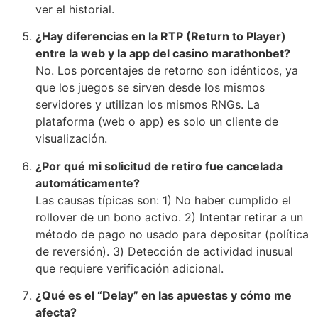
ver el historial.
¿Hay diferencias en la RTP (Return to Player)
entre la web y la app del casino marathonbet?
No. Los porcentajes de retorno son idénticos, ya
que los juegos se sirven desde los mismos
servidores y utilizan los mismos RNGs. La
plataforma (web o app) es solo un cliente de
visualización.
¿Por qué mi solicitud de retiro fue cancelada
automáticamente?
Las causas típicas son: 1) No haber cumplido el
rollover de un bono activo. 2) Intentar retirar a un
método de pago no usado para depositar (política
de reversión). 3) Detección de actividad inusual
que requiere verificación adicional.
¿Qué es el “Delay” en las apuestas y cómo me
afecta?