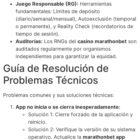
Juego Responsable (RG):
Herramientas
fundamentales: Límites de depósito
(diario/semanal/mensual), Autoexclusión (temporal
o permanente), y Reality Check (recordatorios de
tiempo de sesión).
Auditorías:
Los RNGs del
casino marathonbet
son
auditados regularmente por organismos
independientes para garantizar la equidad.
Guía de Resolución de
Problemas Técnicos
Problemas comunes y sus soluciones técnicas:
App no inicia o se cierra inesperadamente:
Solución 1: Cierre forzado de la aplicación y
reinicio.
Solución 2: Verifique la versión de su sistema
operativo. Actualice la
marathonbet app