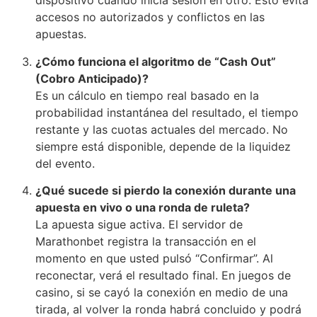
dispositivo cuando inicia sesión en otro. Esto evita
accesos no autorizados y conflictos en las
apuestas.
¿Cómo funciona el algoritmo de “Cash Out”
(Cobro Anticipado)?
Es un cálculo en tiempo real basado en la
probabilidad instantánea del resultado, el tiempo
restante y las cuotas actuales del mercado. No
siempre está disponible, depende de la liquidez
del evento.
¿Qué sucede si pierdo la conexión durante una
apuesta en vivo o una ronda de ruleta?
La apuesta sigue activa. El servidor de
Marathonbet registra la transacción en el
momento en que usted pulsó “Confirmar”. Al
reconectar, verá el resultado final. En juegos de
casino, si se cayó la conexión en medio de una
tirada, al volver la ronda habrá concluido y podrá