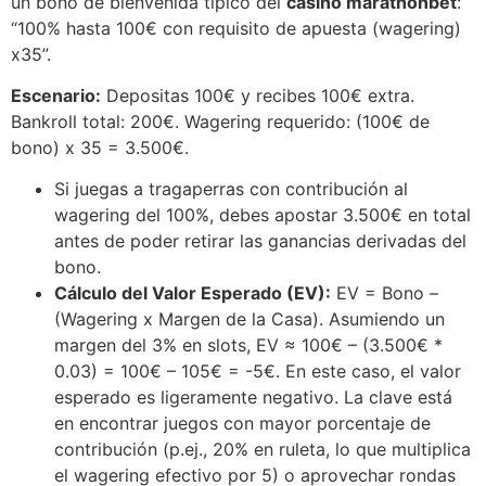
un bono de bienvenida típico del
casino marathonbet
:
“100% hasta 100€ con requisito de apuesta (wagering)
x35”.
Escenario:
Depositas 100€ y recibes 100€ extra.
Bankroll total: 200€. Wagering requerido: (100€ de
bono) x 35 = 3.500€.
Si juegas a tragaperras con contribución al
wagering del 100%, debes apostar 3.500€ en total
antes de poder retirar las ganancias derivadas del
bono.
Cálculo del Valor Esperado (EV):
EV = Bono –
(Wagering x Margen de la Casa). Asumiendo un
margen del 3% en slots, EV ≈ 100€ – (3.500€ *
0.03) = 100€ – 105€ = -5€. En este caso, el valor
esperado es ligeramente negativo. La clave está
en encontrar juegos con mayor porcentaje de
contribución (p.ej., 20% en ruleta, lo que multiplica
el wagering efectivo por 5) o aprovechar rondas