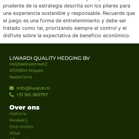
prudente de la estrategia descrita son los pilares para
una experiencia sostenible y responsable. Recuerde que
el juego es una forma de entretenimiento y debe ser
tratado como tal, priorizando siempre el control y el
disfrute sobre la expectativa de beneficio económico.
LIWARDI QUALITY HEDGING BV
Heijbeeksestraat2
4709BM Nispen
Nederland
info@liwardi.nl
+31 165 365797
Over ons
Historie
Kwekerij
Ons motto
Afzet