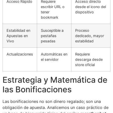
Acceso Rápido
Requiere
Acceso directo
escribir URL o
desde el icono del
tener
dispositivo
bookmark
Estabilidad en
Susceptible a
Proceso
Apuestas en
pestañas
dedicado, mayor
Vivo
pesadas
estabilidad
Actualizaciones
Automáticas en
Requiere
el servidor
descarga desde
store oficial
Estrategia y Matemática de
las Bonificaciones
Las bonificaciones no son dinero regalado; son una
obligación de apuesta. Analicemos un caso práctico de