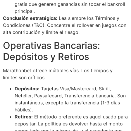
gratis que generen ganancias sin tocar el bankroll
principal.
Conclusión estratégica:
Lea siempre los Términos y
Condiciones (T&C). Concentre el rollover en juegos con
alta contribución y limite el riesgo.
Operativas Bancarias:
Depósitos y Retiros
Marathonbet ofrece múltiples vías. Los tiempos y
límites son críticos:
Depósitos:
Tarjetas Visa/Mastercard, Skrill,
Neteller, Paysafecard, Transferencia bancaria. Son
instantáneos, excepto la transferencia (1-3 días
hábiles).
Retiros:
El método preferente es aquel usado para
depositar. La política es devolver hasta el monto
depositado por la misma vía, y el excedente por