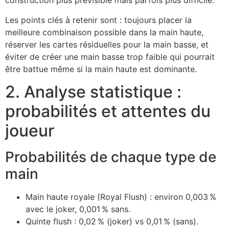
construction plus prévisible mais parfois plus difficile.
Les points clés à retenir sont : toujours placer la
meilleure combinaison possible dans la main haute,
réserver les cartes résiduelles pour la main basse, et
éviter de créer une main basse trop faible qui pourrait
être battue même si la main haute est dominante.
2. Analyse statistique :
probabilités et attentes du
joueur
Probabilités de chaque type de
main
Main haute royale (Royal Flush) : environ 0,003 %
avec le joker, 0,001 % sans.
Quinte flush : 0,02 % (joker) vs 0,01 % (sans).