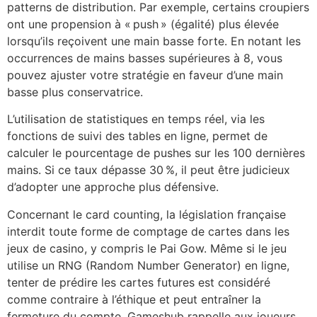
patterns de distribution. Par exemple, certains croupiers
ont une propension à « push » (égalité) plus élevée
lorsqu’ils reçoivent une main basse forte. En notant les
occurrences de mains basses supérieures à 8, vous
pouvez ajuster votre stratégie en faveur d’une main
basse plus conservatrice.
L’utilisation de statistiques en temps réel, via les
fonctions de suivi des tables en ligne, permet de
calculer le pourcentage de pushes sur les 100 dernières
mains. Si ce taux dépasse 30 %, il peut être judicieux
d’adopter une approche plus défensive.
Concernant le card counting, la législation française
interdit toute forme de comptage de cartes dans les
jeux de casino, y compris le Pai Gow. Même si le jeu
utilise un RNG (Random Number Generator) en ligne,
tenter de prédire les cartes futures est considéré
comme contraire à l’éthique et peut entraîner la
fermeture du compte. Gameshub rappelle aux joueurs