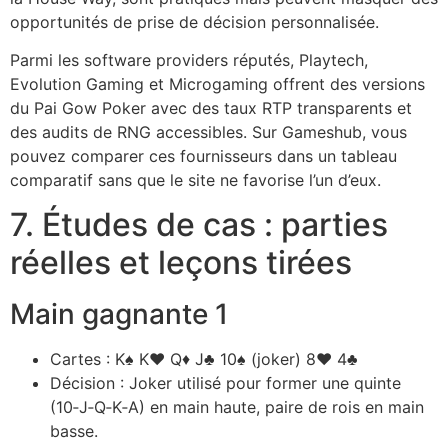
opportunités de prise de décision personnalisée.
Parmi les software providers réputés, Playtech,
Evolution Gaming et Microgaming offrent des versions
du Pai Gow Poker avec des taux RTP transparents et
des audits de RNG accessibles. Sur Gameshub, vous
pouvez comparer ces fournisseurs dans un tableau
comparatif sans que le site ne favorise l’un d’eux.
7. Études de cas : parties
réelles et leçons tirées
Main gagnante 1
Cartes : K♠ K♥ Q♦ J♣ 10♠ (joker) 8♥ 4♣
Décision : Joker utilisé pour former une quinte
(10‑J‑Q‑K‑A) en main haute, paire de rois en main
basse.