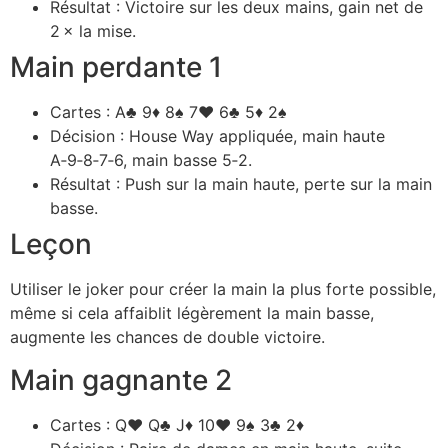
Résultat : Victoire sur les deux mains, gain net de
2 × la mise.
Main perdante 1
Cartes : A♣ 9♦ 8♠ 7♥ 6♣ 5♦ 2♠
Décision : House Way appliquée, main haute
A‑9‑8‑7‑6, main basse 5‑2.
Résultat : Push sur la main haute, perte sur la main
basse.
Leçon
Utiliser le joker pour créer la main la plus forte possible,
même si cela affaiblit légèrement la main basse,
augmente les chances de double victoire.
Main gagnante 2
Cartes : Q♥ Q♣ J♦ 10♥ 9♠ 3♣ 2♦