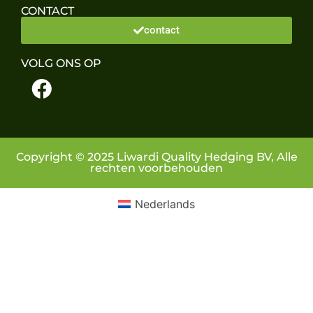
CONTACT
contact
VOLG ONS OP
Copyright © 2025 Liwardi Quality Hedging BV, Alle
rechten voorbehouden
Nederlands