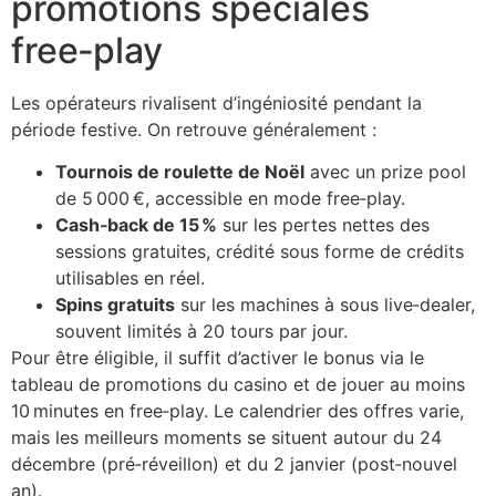
promotions spéciales
free‑play
Les opérateurs rivalisent d’ingéniosité pendant la
période festive. On retrouve généralement :
Tournois de roulette de Noël
avec un prize pool
de 5 000 €, accessible en mode free‑play.
Cash‑back de 15 %
sur les pertes nettes des
sessions gratuites, crédité sous forme de crédits
utilisables en réel.
Spins gratuits
sur les machines à sous live‑dealer,
souvent limités à 20 tours par jour.
Pour être éligible, il suffit d’activer le bonus via le
tableau de promotions du casino et de jouer au moins
10 minutes en free‑play. Le calendrier des offres varie,
mais les meilleurs moments se situent autour du 24
décembre (pré‑réveillon) et du 2 janvier (post‑nouvel
an).