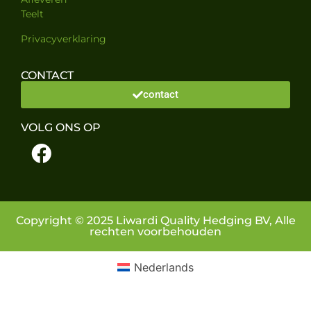
Teelt
Privacyverklaring
CONTACT
contact
VOLG ONS OP
Copyright © 2025 Liwardi Quality Hedging BV, Alle
rechten voorbehouden
Nederlands