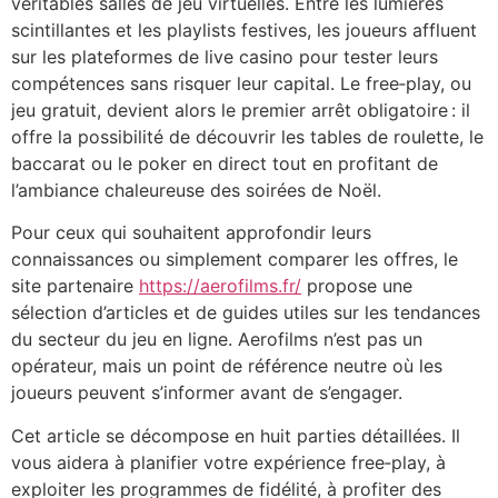
véritables salles de jeu virtuelles. Entre les lumières
scintillantes et les playlists festives, les joueurs affluent
sur les plateformes de live casino pour tester leurs
compétences sans risquer leur capital. Le free‑play, ou
jeu gratuit, devient alors le premier arrêt obligatoire : il
offre la possibilité de découvrir les tables de roulette, le
baccarat ou le poker en direct tout en profitant de
l’ambiance chaleureuse des soirées de Noël.
Pour ceux qui souhaitent approfondir leurs
connaissances ou simplement comparer les offres, le
site partenaire
https://aerofilms.fr/
propose une
sélection d’articles et de guides utiles sur les tendances
du secteur du jeu en ligne. Aerofilms n’est pas un
opérateur, mais un point de référence neutre où les
joueurs peuvent s’informer avant de s’engager.
Cet article se décompose en huit parties détaillées. Il
vous aidera à planifier votre expérience free‑play, à
exploiter les programmes de fidélité, à profiter des