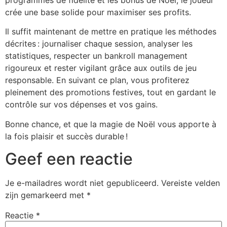
crée une base solide pour maximiser ses profits.
Il suffit maintenant de mettre en pratique les méthodes
décrites : journaliser chaque session, analyser les
statistiques, respecter un bankroll management
rigoureux et rester vigilant grâce aux outils de jeu
responsable. En suivant ce plan, vous profiterez
pleinement des promotions festives, tout en gardant le
contrôle sur vos dépenses et vos gains.
Bonne chance, et que la magie de Noël vous apporte à
la fois plaisir et succès durable !
Geef een reactie
Je e-mailadres wordt niet gepubliceerd.
Vereiste velden
zijn gemarkeerd met
*
Reactie
*