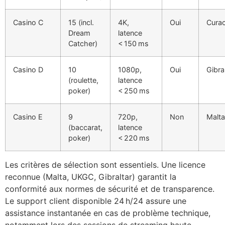
Casino C
15 (incl.
4K,
Oui
Cura
Dream
latence
Catcher)
< 150 ms
Casino D
10
1080p,
Oui
Gibra
(roulette,
latence
poker)
< 250 ms
Casino E
9
720p,
Non
Malta
(baccarat,
latence
poker)
< 220 ms
Les critères de sélection sont essentiels. Une licence
reconnue (Malta, UKGC, Gibraltar) garantit la
conformité aux normes de sécurité et de transparence.
Le support client disponible 24 h/24 assure une
assistance instantanée en cas de problème technique,