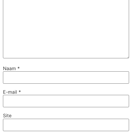
Naam
*
E-mail
*
Site