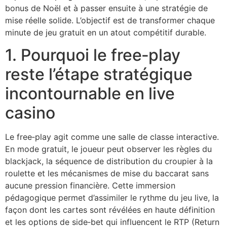
bonus de Noël et à passer ensuite à une stratégie de
mise réelle solide. L’objectif est de transformer chaque
minute de jeu gratuit en un atout compétitif durable.
1. Pourquoi le free‑play
reste l’étape stratégique
incontournable en live
casino
Le free‑play agit comme une salle de classe interactive.
En mode gratuit, le joueur peut observer les règles du
blackjack, la séquence de distribution du croupier à la
roulette et les mécanismes de mise du baccarat sans
aucune pression financière. Cette immersion
pédagogique permet d’assimiler le rythme du jeu live, la
façon dont les cartes sont révélées en haute définition
et les options de side‑bet qui influencent le RTP (Return