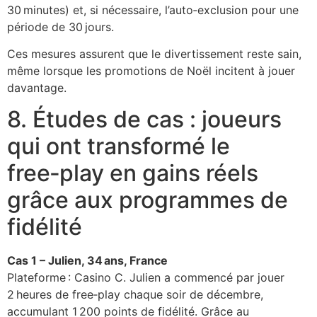
30 minutes) et, si nécessaire, l’auto‑exclusion pour une
période de 30 jours.
Ces mesures assurent que le divertissement reste sain,
même lorsque les promotions de Noël incitent à jouer
davantage.
8. Études de cas : joueurs
qui ont transformé le
free‑play en gains réels
grâce aux programmes de
fidélité
Cas 1 – Julien, 34 ans, France
Plateforme : Casino C. Julien a commencé par jouer
2 heures de free‑play chaque soir de décembre,
accumulant 1 200 points de fidélité. Grâce au