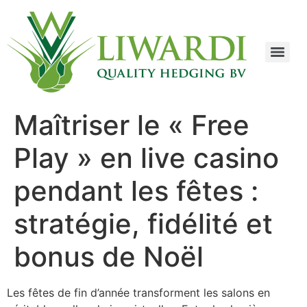
Maîtriser le « Free
Play » en live casino
pendant les fêtes :
stratégie, fidélité et
bonus de Noël
Les fêtes de fin d’année transforment les salons en