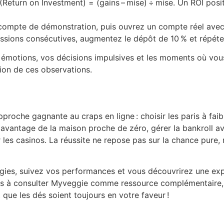
I (Return on Investment) = (gains – mise) ÷ mise. Un ROI pos
compte de démonstration, puis ouvrez un compte réel avec 
ssions consécutives, augmentez le dépôt de 10 % et répéte
 émotions, vos décisions impulsives et les moments où vous
tion de ces observations.
pproche gagnante au craps en ligne : choisir les paris à fai
vantage de la maison proche de zéro, gérer la bankroll avec
les casinos. La réussite ne repose pas sur la chance pure, ma
gies, suivez vos performances et vous découvrirez une expé
z pas à consulter Myveggie comme ressource complémentaire,
que les dés soient toujours en votre faveur !