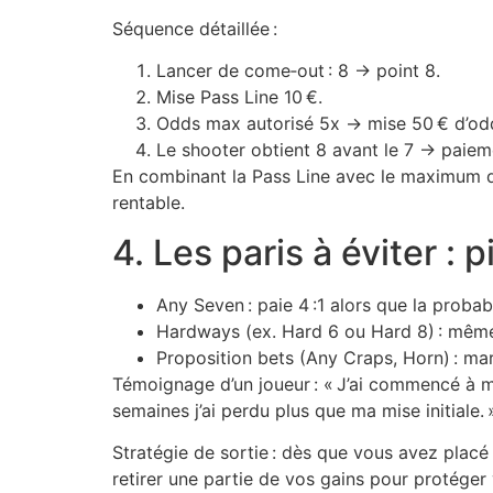
Séquence détaillée :
Lancer de come‑out : 8 → point 8.
Mise Pass Line 10 €.
Odds max autorisé 5x → mise 50 € d’od
Le shooter obtient 8 avant le 7 → paiem
En combinant la Pass Line avec le maximum d’
rentable.
4. Les paris à éviter :
Any Seven : paie 4 :1 alors que la probab
Hardways (ex. Hard 6 ou Hard 8) : même s
Proposition bets (Any Craps, Horn) : ma
Témoignage d’un joueur : « J’ai commencé à m
semaines j’ai perdu plus que ma mise initiale. 
Stratégie de sortie : dès que vous avez placé
retirer une partie de vos gains pour protéger 