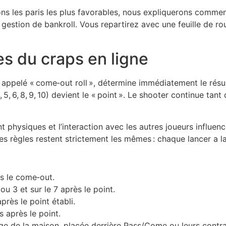
ns les paris les plus favorables, nous expliquerons commen
estion de bankroll. Vous repartirez avec une feuille de rou
s du craps en ligne
 appelé « come‑out roll », détermine immédiatement le résult
 5, 6, 8, 9, 10) devient le « point ». Le shooter continue tant
ont physiques et l’interaction avec les autres joueurs influ
les règles restent strictement les mêmes : chaque lancer a l
ès le come‑out.
ou 3 et sur le 7 après le point.
près le point établi.
s après le point.
e de la maison, placée derrière Pass/Come ou leurs contra