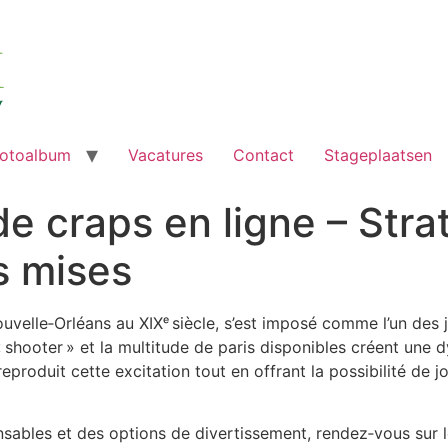
otoalbum
Vacatures
Contact
Stageplaatsen
 de craps en ligne – St
s mises
ouvelle‑Orléans au XIXᵉ siècle, s’est imposé comme l’un des 
« shooter » et la multitude de paris disponibles créent une 
eproduit cette excitation tout en offrant la possibilité de 
nsables et des options de divertissement, rendez‑vous sur l