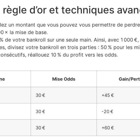
: règle d’or et techniques ava
culez un montant que vous pouvez vous permettre de perdre
0 × la mise de base.
% de votre bankroll sur une seule main. Ainsi, avec 1 000 €,
s, divisez votre bankroll en trois parties : 50 % pour les 
onsécutifs, réallouez 10 % du profit vers les odds.
ine
Mise Odds
Gain/Per
30 €
+45 €
30 €
-20 €
30 €
+60 €