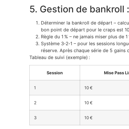
5. Gestion de bankroll 
Déterminer la bankroll de départ – cal
bon point de départ pour le craps est 10
Règle du 1 % – ne jamais miser plus de 1 
Système 3‑2‑1 – pour les sessions longue
réserve. Après chaque série de 5 gains c
Tableau de suivi (exemple) :
Session
Mise Pass L
1
10 €
2
10 €
3
10 €