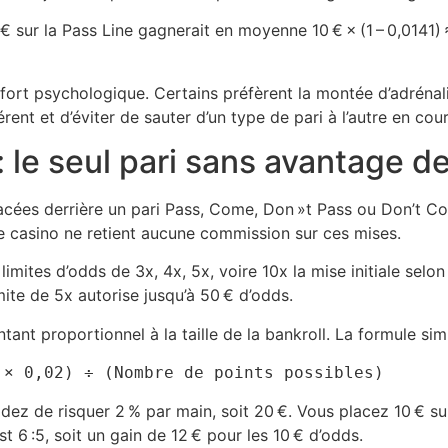
€ sur la Pass Line gagnerait en moyenne 10 € × (1 – 0,0141) ≈
ort psychologique. Certains préfèrent la montée d’adrénaline
rent et d’éviter de sauter d’un type de pari à l’autre en cou
 : le seul pari sans avantage d
ées derrière un pari Pass, Come, Don »t Pass ou Don’t Come
le casino ne retient aucune commission sur ces mises.
imites d’odds de 3x, 4x, 5x, voire 10x la mise initiale selon
mite de 5x autorise jusqu’à 50 € d’odds.
ntant proportionnel à la taille de la bankroll. La formule sim
 × 0,02) ÷ (Nombre de points possibles)
z de risquer 2 % par main, soit 20 €. Vous placez 10 € sur 
t 6 :5, soit un gain de 12 € pour les 10 € d’odds.