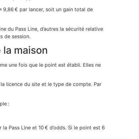
 9,86 € par lancer, soit un gain total de
 du Pass Line, d’autres la sécurité relative
rs de session.
e la maison
 une fois que le point est établi. Elles ne
 la licence du site et le type de compte. Par
ple :
la Pass Line et 10 € d’odds. Si le point est 6