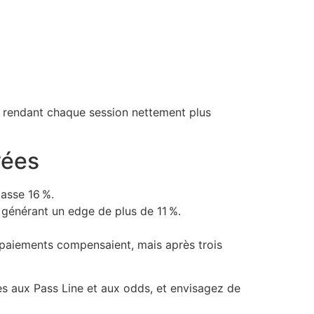
, rendant chaque session nettement plus
vées
passe 16 %.
, générant un edge de plus de 11 %.
 paiements compensaient, mais après trois
es aux Pass Line et aux odds, et envisagez de