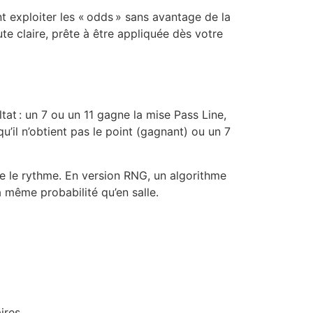
t exploiter les « odds » sans avantage de la
te claire, prête à être appliquée dès votre
at : un 7 ou un 11 gagne la mise Pass Line,
 qu’il n’obtient pas le point (gagnant) ou un 7
ence le rythme. En version RNG, un algorithme
a même probabilité qu’en salle.
ires.