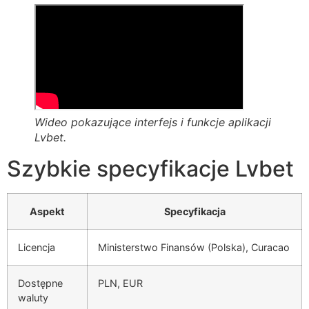
Wideo pokazujące interfejs i funkcje aplikacji
Lvbet.
Szybkie specyfikacje Lvbet
Aspekt
Specyfikacja
Licencja
Ministerstwo Finansów (Polska), Curacao
Dostępne
PLN, EUR
waluty