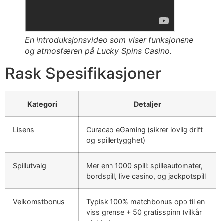
En introduksjonsvideo som viser funksjonene
og atmosfæren på Lucky Spins Casino.
Rask Spesifikasjoner
Kategori
Detaljer
Lisens
Curacao eGaming (sikrer lovlig drift
og spillertygghet)
Spillutvalg
Mer enn 1000 spill: spilleautomater,
bordspill, live casino, og jackpotspill
Velkomstbonus
Typisk 100% matchbonus opp til en
viss grense + 50 gratisspinn (vilkår