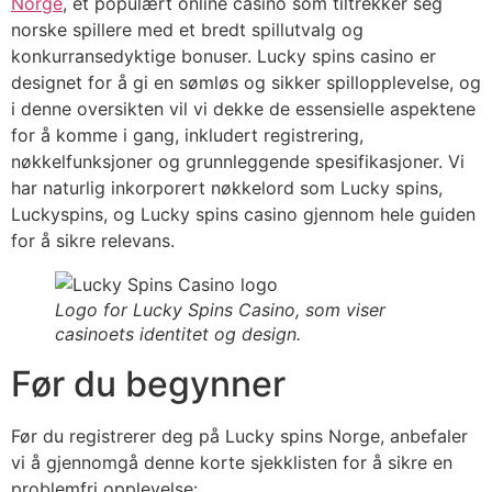
Norge
, et populært online casino som tiltrekker seg
norske spillere med et bredt spillutvalg og
konkurransedyktige bonuser. Lucky spins casino er
designet for å gi en sømløs og sikker spillopplevelse, og
i denne oversikten vil vi dekke de essensielle aspektene
for å komme i gang, inkludert registrering,
nøkkelfunksjoner og grunnleggende spesifikasjoner. Vi
har naturlig inkorporert nøkkelord som Lucky spins,
Luckyspins, og Lucky spins casino gjennom hele guiden
for å sikre relevans.
Logo for Lucky Spins Casino, som viser
casinoets identitet og design.
Før du begynner
Før du registrerer deg på Lucky spins Norge, anbefaler
vi å gjennomgå denne korte sjekklisten for å sikre en
problemfri opplevelse: