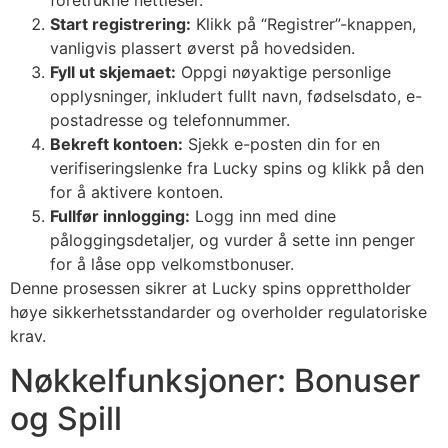
Start registrering:
Klikk på “Registrer”-knappen,
vanligvis plassert øverst på hovedsiden.
Fyll ut skjemaet:
Oppgi nøyaktige personlige
opplysninger, inkludert fullt navn, fødselsdato, e-
postadresse og telefonnummer.
Bekreft kontoen:
Sjekk e-posten din for en
verifiseringslenke fra Lucky spins og klikk på den
for å aktivere kontoen.
Fullfør innlogging:
Logg inn med dine
påloggingsdetaljer, og vurder å sette inn penger
for å låse opp velkomstbonuser.
Denne prosessen sikrer at Lucky spins opprettholder
høye sikkerhetsstandarder og overholder regulatoriske
krav.
Nøkkelfunksjoner: Bonuser
og Spill