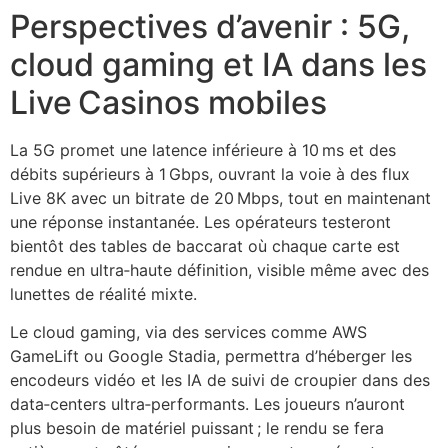
Perspectives d’avenir : 5G,
cloud gaming et IA dans les
Live Casinos mobiles
La 5G promet une latence inférieure à 10 ms et des
débits supérieurs à 1 Gbps, ouvrant la voie à des flux
Live 8K avec un bitrate de 20 Mbps, tout en maintenant
une réponse instantanée. Les opérateurs testeront
bientôt des tables de baccarat où chaque carte est
rendue en ultra‑haute définition, visible même avec des
lunettes de réalité mixte.
Le cloud gaming, via des services comme AWS
GameLift ou Google Stadia, permettra d’héberger les
encodeurs vidéo et les IA de suivi de croupier dans des
data‑centers ultra‑performants. Les joueurs n’auront
plus besoin de matériel puissant ; le rendu se fera