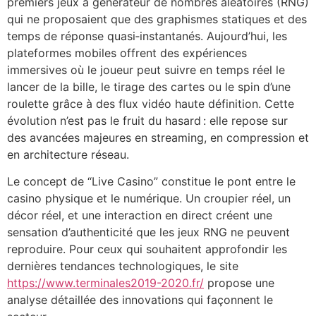
premiers jeux à générateur de nombres aléatoires (RNG)
qui ne proposaient que des graphismes statiques et des
temps de réponse quasi‑instantanés. Aujourd’hui, les
plateformes mobiles offrent des expériences
immersives où le joueur peut suivre en temps réel le
lancer de la bille, le tirage des cartes ou le spin d’une
roulette grâce à des flux vidéo haute définition. Cette
évolution n’est pas le fruit du hasard : elle repose sur
des avancées majeures en streaming, en compression et
en architecture réseau.
Le concept de “Live Casino” constitue le pont entre le
casino physique et le numérique. Un croupier réel, un
décor réel, et une interaction en direct créent une
sensation d’authenticité que les jeux RNG ne peuvent
reproduire. Pour ceux qui souhaitent approfondir les
dernières tendances technologiques, le site
https://www.terminales2019-2020.fr/
propose une
analyse détaillée des innovations qui façonnent le