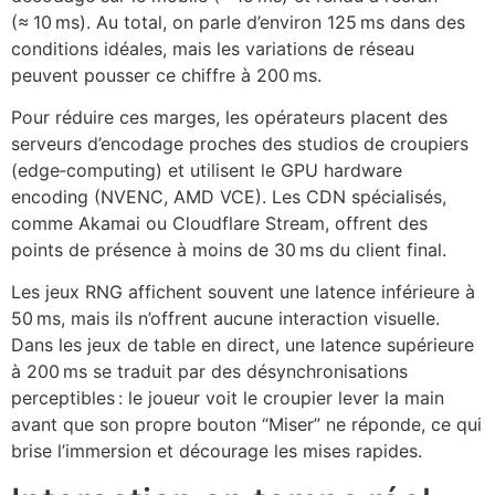
(≈ 10 ms). Au total, on parle d’environ 125 ms dans des
conditions idéales, mais les variations de réseau
peuvent pousser ce chiffre à 200 ms.
Pour réduire ces marges, les opérateurs placent des
serveurs d’encodage proches des studios de croupiers
(edge‑computing) et utilisent le GPU hardware
encoding (NVENC, AMD VCE). Les CDN spécialisés,
comme Akamai ou Cloudflare Stream, offrent des
points de présence à moins de 30 ms du client final.
Les jeux RNG affichent souvent une latence inférieure à
50 ms, mais ils n’offrent aucune interaction visuelle.
Dans les jeux de table en direct, une latence supérieure
à 200 ms se traduit par des désynchronisations
perceptibles : le joueur voit le croupier lever la main
avant que son propre bouton “Miser” ne réponde, ce qui
brise l’immersion et décourage les mises rapides.