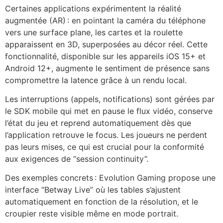
Certaines applications expérimentent la réalité
augmentée (AR) : en pointant la caméra du téléphone
vers une surface plane, les cartes et la roulette
apparaissent en 3D, superposées au décor réel. Cette
fonctionnalité, disponible sur les appareils iOS 15+ et
Android 12+, augmente le sentiment de présence sans
compromettre la latence grâce à un rendu local.
Les interruptions (appels, notifications) sont gérées par
le SDK mobile qui met en pause le flux vidéo, conserve
l’état du jeu et reprend automatiquement dès que
l’application retrouve le focus. Les joueurs ne perdent
pas leurs mises, ce qui est crucial pour la conformité
aux exigences de “session continuity”.
Des exemples concrets : Evolution Gaming propose une
interface “Betway Live” où les tables s’ajustent
automatiquement en fonction de la résolution, et le
croupier reste visible même en mode portrait.