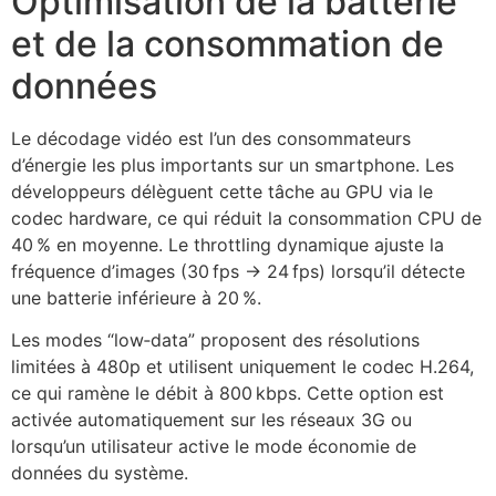
Optimisation de la batterie
et de la consommation de
données
Le décodage vidéo est l’un des consommateurs
d’énergie les plus importants sur un smartphone. Les
développeurs délèguent cette tâche au GPU via le
codec hardware, ce qui réduit la consommation CPU de
40 % en moyenne. Le throttling dynamique ajuste la
fréquence d’images (30 fps → 24 fps) lorsqu’il détecte
une batterie inférieure à 20 %.
Les modes “low‑data” proposent des résolutions
limitées à 480p et utilisent uniquement le codec H.264,
ce qui ramène le débit à 800 kbps. Cette option est
activée automatiquement sur les réseaux 3G ou
lorsqu’un utilisateur active le mode économie de
données du système.