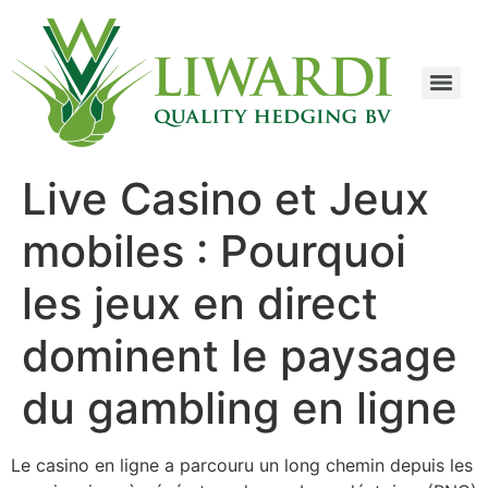
Live Casino et Jeux
mobiles : Pourquoi
les jeux en direct
dominent le paysage
du gambling en ligne
Le casino en ligne a parcouru un long chemin depuis les