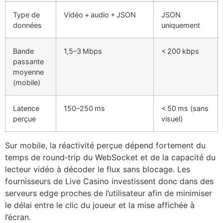
Type de
Vidéo + audio + JSON
JSON
données
uniquement
Bande
1,5–3 Mbps
< 200 kbps
passante
moyenne
(mobile)
Latence
150–250 ms
< 50 ms (sans
perçue
visuel)
Sur mobile, la réactivité perçue dépend fortement du
temps de round‑trip du WebSocket et de la capacité du
lecteur vidéo à décoder le flux sans blocage. Les
fournisseurs de Live Casino investissent donc dans des
serveurs edge proches de l’utilisateur afin de minimiser
le délai entre le clic du joueur et la mise affichée à
l’écran.