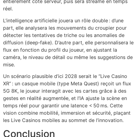
entièrement côté serveur, puis sera streamé en temps
réel.
L’intelligence artificielle jouera un rôle double : d’une
part, elle analysera les mouvements du croupier pour
détecter les tentatives de triche ou les anomalies de
diffusion (deep‑fake). D’autre part, elle personnalisera le
flux en fonction du profil du joueur, en ajustant la
caméra, le niveau de détail ou même les suggestions de
mise.
Un scénario plausible d’ici 2028 serait le “Live Casino
XR” : un casque mobile (type Meta Quest) reçoit un flux
5G 8K, le joueur interagit avec les cartes grâce à des
gestes en réalité augmentée, et l’IA ajuste la scène en
temps réel pour garantir une latence < 50 ms. Cette
vision combine mobilité, immersion et sécurité, plaçant
les Live Casinos mobiles au sommet de l’innovation.
Conclusion