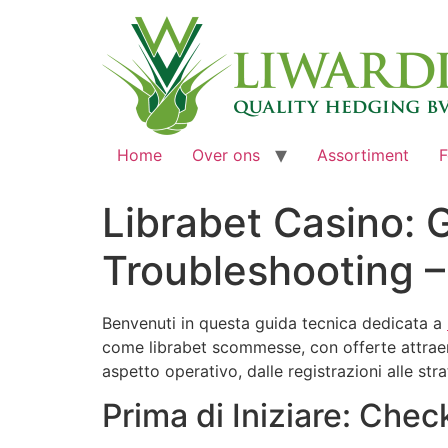
Home
Over ons
Assortiment
F
Librabet Casino:
Troubleshooting –
Benvenuti in questa guida tecnica dedicata a
come librabet scommesse, con offerte attraent
aspetto operativo, dalle registrazioni alle 
Prima di Iniziare: Chec