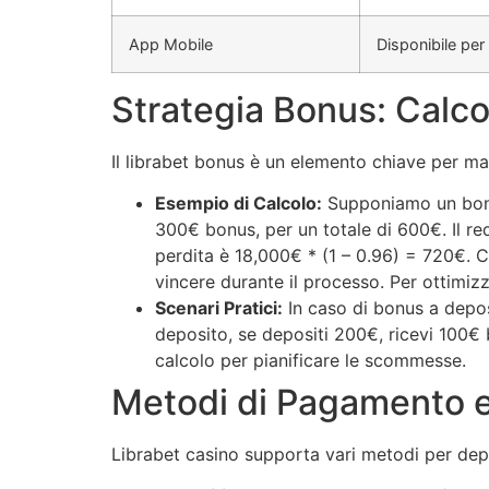
App Mobile
Disponibile per
Strategia Bonus: Calco
Il librabet bonus è un elemento chiave per ma
Esempio di Calcolo:
Supponiamo un bonus
300€ bonus, per un totale di 600€. Il re
perdita è 18,000€ * (1 – 0.96) = 720€. 
vincere durante il processo. Per ottimizz
Scenari Pratici:
In caso di bonus a depo
deposito, se depositi 200€, ricevi 100€ 
calcolo per pianificare le scommesse.
Metodi di Pagamento e 
Librabet casino supporta vari metodi per depo