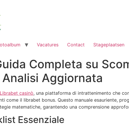
otoalbum
Vacatures
Contact
Stageplaatsen
 Guida Completa su Sc
 Analisi Aggiornata
Librabet casinò
, una piattaforma di intrattenimento che c
i come il librabet bonus. Questo manuale esauriente, progett
strategie matematiche, garantendo una comprensione approfon
klist Essenziale