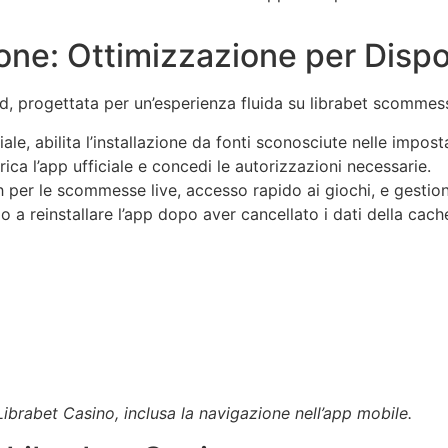
ne: Ottimizzazione per Dispos
, progettata per un’esperienza fluida su librabet scommesse
ciale, abilita l’installazione da fonti sconosciute nelle impost
ica l’app ufficiale e concedi le autorizzazioni necessarie.
sh per le scommesse live, accesso rapido ai giochi, e gest
 o a reinstallare l’app dopo aver cancellato i dati della cach
Librabet Casino, inclusa la navigazione nell’app mobile.