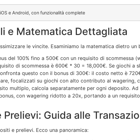
 iOS e Android, con funzionalità complete
li e Matematica Dettagliata
ssimizzare le vincite. Esaminiamo la matematica dietro un 
 del 100% fino a 500€ con un requisito di scommessa (wag
quisito di scommessa è 600€ * 30 = 18,000€. Se giochi a sl
Confronta questo con il bonus di 300€: il costo netto è 7
are, focalizzati su giochi con alto contributo al wagering, 
sito multiplo, calcola separatamente per ogni deposito. A
bonus, con wagering ridotto a 20x, portando a un requisito 
Prelievi: Guida alle Transazio
siti e prelievi. Ecco una panoramica: