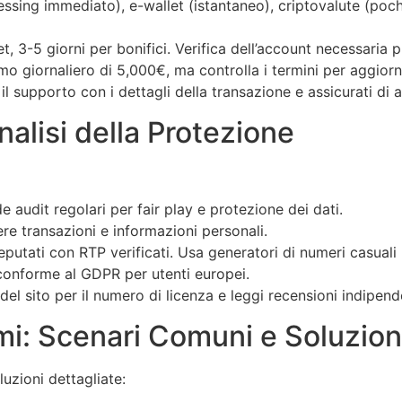
essing immediato), e-wallet (istantaneo), criptovalute (poch
t, 3-5 giorni per bonifici. Verifica dell’account necessaria 
imo giornaliero di 5,000€, ma controlla i termini per aggior
il supporto con i dettagli della transazione e assicurati di 
alisi della Protezione
 audit regolari per fair play e protezione dei dati.
e transazioni e informazioni personali.
reputati con RTP verificati. Usa generatori di numeri casuali
 conforme al GDPR per utenti europei.
r del sito per il numero di licenza e leggi recensioni indipend
mi: Scenari Comuni e Soluzion
uzioni dettagliate: