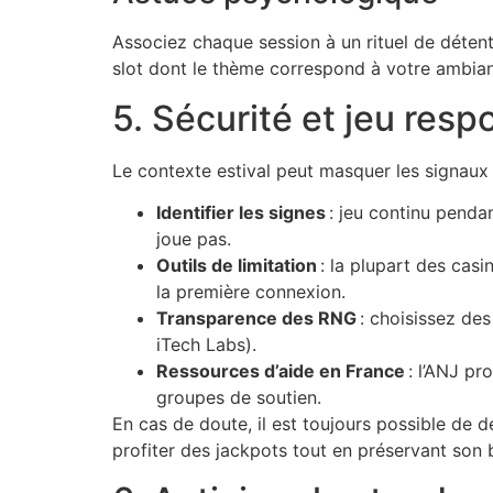
Associez chaque session à un rituel de détent
slot dont le thème correspond à votre ambianc
5. Sécurité et jeu resp
Le contexte estival peut masquer les signaux 
Identifier les signes
: jeu continu penda
joue pas.
Outils de limitation
: la plupart des casi
la première connexion.
Transparence des RNG
: choisissez des
iTech Labs).
Ressources d’aide en France
: l’ANJ pr
groupes de soutien.
En cas de doute, il est toujours possible de
profiter des jackpots tout en préservant son b