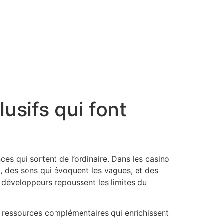
usifs qui font
nces qui sortent de l’ordinaire. Dans les casino
, des sons qui évoquent les vagues, et des
 développeurs repoussent les limites du
ressources complémentaires qui enrichissent