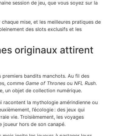
haine session de jeu, que vous soyez sur la
er chaque mise, et les meilleures pratiques de
leinement des slots exclusifs et les
es originaux attirent
s premiers bandits manchots. Au fil des
exes, comme
Game of Thrones
ou
NFL Rush
.
e, un objet de collection numérique.
ui racontent la mythologie amérindienne ou
euxièmement, l’écologie : des jeux qui
vraie vie. Troisièmement, les voyages
le joueur hors de son canapé.
 mois incite les joueurs à partager leurs