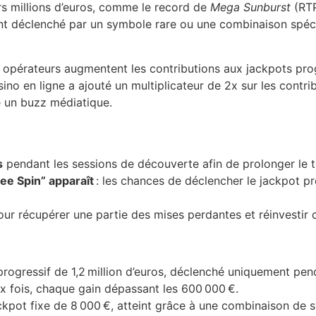
urs millions d’euros, comme le record de
Mega Sunburst
(RTP
vent déclenché par un symbole rare ou une combinaison spé
es opérateurs augmentent les contributions aux jackpots pr
sino en ligne a ajouté un multiplicateur de 2x sur les contr
e un buzz médiatique.
s
pendant les sessions de découverte afin de prolonger le t
ee Spin” apparaît
: les chances de déclencher le jackpot pr
ur récupérer une partie des mises perdantes et réinvestir 
t progressif de 1,2 million d’euros, déclenché uniquement pe
x fois, chaque gain dépassant les 600 000 €.
 jackpot fixe de 8 000 €, atteint grâce à une combinaison de 