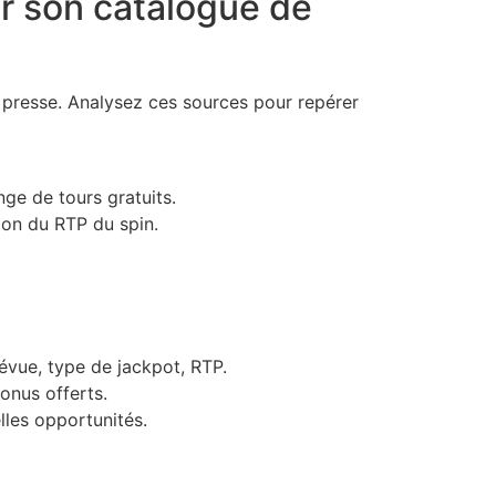
er son catalogue de
e presse. Analysez ces sources pour repérer
nge de tours gratuits.
ion du RTP du spin.
évue, type de jackpot, RTP.
onus offerts.
lles opportunités.