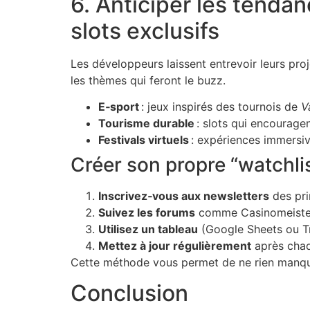
6. Anticiper les tendan
slots exclusifs
Les développeurs laissent entrevoir leurs pr
les thèmes qui feront le buzz.
E‑sport
: jeux inspirés des tournois de
V
Tourisme durable
: slots qui encouragen
Festivals virtuels
: expériences immersiv
Créer son propre “watchlis
Inscrivez‑vous aux newsletters
des pri
Suivez les forums
comme Casinomeister o
Utilisez un tableau
(Google Sheets ou Tre
Mettez à jour régulièrement
après chaq
Cette méthode vous permet de ne rien manquer
Conclusion