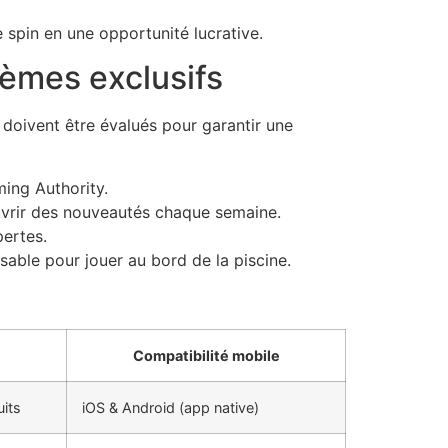
 spin en une opportunité lucrative.
hèmes exclusifs
s doivent être évalués pour garantir une
ming Authority.
uvrir des nouveautés chaque semaine.
pertes.
sable pour jouer au bord de la piscine.
Compatibilité mobile
uits
iOS & Android (app native)