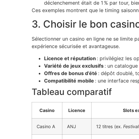
déclenchement était de 1 % par tour, bie
Ces exemples montrent que le timing saisonni
3. Choisir le bon casi
Sélectionner un casino en ligne ne se limite p
expérience sécurisée et avantageuse.
Licence et réputation
: privilégiez les o
Variété de jeux exclusifs
: un catalogue
Offres de bonus d’été
: dépôt doublé, to
Compatibilité mobile
: une interface res
Tableau comparatif
Casino
Licence
Slots e
Casino A
ANJ
12 titres (ex.
Festiva