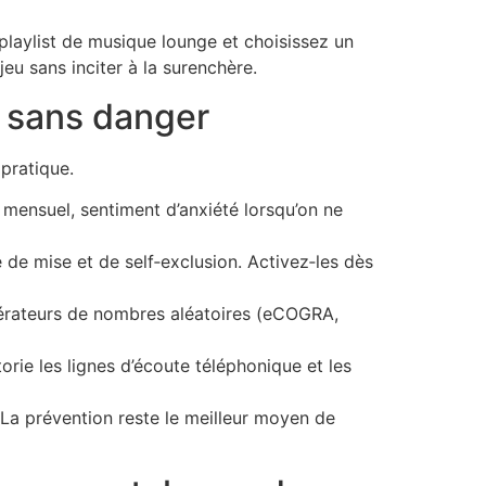
 playlist de musique lounge et choisissez un
eu sans inciter à la surenchère.
s sans danger
pratique.
 mensuel, sentiment d’anxiété lorsqu’on ne
e de mise et de self‑exclusion. Activez‑les dès
énérateurs de nombres aléatoires (eCOGRA,
orie les lignes d’écoute téléphonique et les
La prévention reste le meilleur moyen de