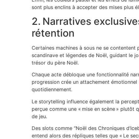
sont plus enclins à accepter des mises plus 
2. Narratives exclusive
rétention
Certaines machines à sous ne se contentent p
scandinave et légendes de Noël, guidant le jou
trésor du père Noël.
Chaque acte débloque une fonctionnalité narra
progression crée un attachement émotionnel co
quotidiennement.
Le storytelling influence également la percept
perçue comme une « mise en scène » plutôt qu
de jeu.
Des slots comme “Noël des Chroniques d’Icebe
entend alors des répliques telles que « Le se