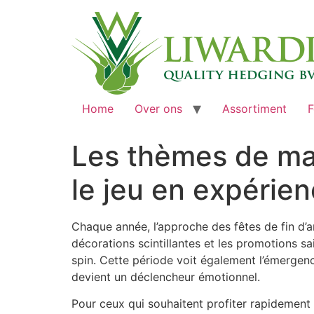
Home
Over ons
Assortiment
F
Les thèmes de mac
le jeu en expérie
Chaque année, l’approche des fêtes de fin d’a
décorations scintillantes et les promotions sa
spin. Cette période voit également l’émerge
devient un déclencheur émotionnel.
Pour ceux qui souhaitent profiter rapidement d