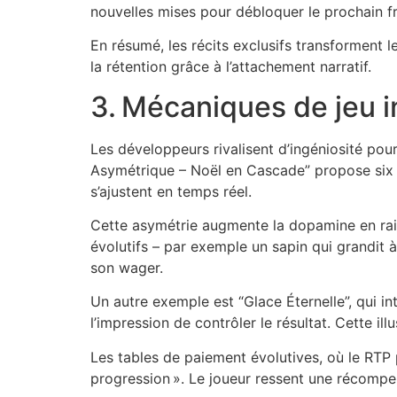
nouvelles mises pour débloquer le prochain fr
En résumé, les récits exclusifs transforment 
la rétention grâce à l’attachement narratif.
3. Mécaniques de jeu in
Les développeurs rivalisent d’ingéniosité pou
Asymétrique – Noël en Cascade” propose six r
s’ajustent en temps réel.
Cette asymétrie augmente la dopamine en rai
évolutifs – par exemple un sapin qui grandit à
son wager.
Un autre exemple est “Glace Éternelle”, qui in
l’impression de contrôler le résultat. Cette il
Les tables de paiement évolutives, où le RTP p
progression ». Le joueur ressent une récompe