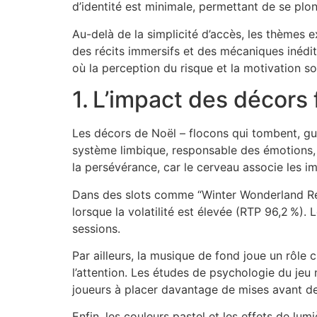
d’identité est minimale, permettant de se plo
Au-delà de la simplicité d’accès, les thèmes
des récits immersifs et des mécaniques inédi
où la perception du risque et la motivation s
1. L’impact des décors 
Les décors de Noël – flocons qui tombent, gui
système limbique, responsable des émotions, 
la persévérance, car le cerveau associe les 
Dans des slots comme “Winter Wonderland Ree
lorsque la volatilité est élevée (RTP 96,2 %).
sessions.
Par ailleurs, la musique de fond joue un rôle 
l’attention. Les études de psychologie du jeu
joueurs à placer davantage de mises avant de 
Enfin, les couleurs pastel et les effets de lu