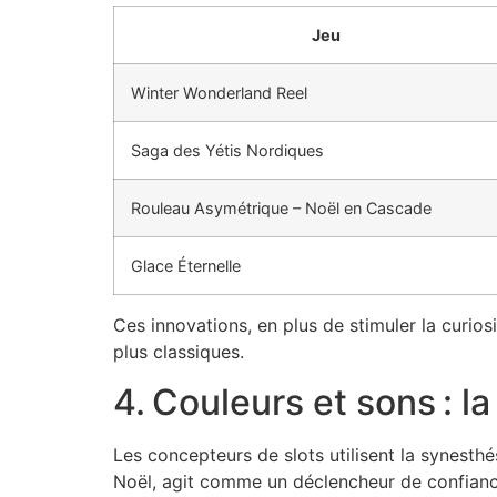
Jeu
Winter Wonderland Reel
Saga des Yétis Nordiques
Rouleau Asymétrique – Noël en Cascade
Glace Éternelle
Ces innovations, en plus de stimuler la curiosi
plus classiques.
4. Couleurs et sons : l
Les concepteurs de slots utilisent la synesthé
Noël, agit comme un déclencheur de confiance. 