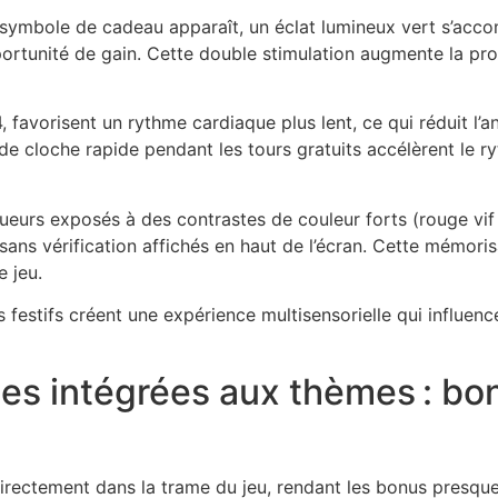
 symbole de cadeau apparaît, un éclat lumineux vert s’acco
ortunité de gain. Cette double stimulation augmente la proba
 favorisent un rythme cardiaque plus lent, ce qui réduit l’
 de cloche rapide pendant les tours gratuits accélèrent le 
ueurs exposés à des contrastes de couleur forts (rouge vi
ans vérification affichés en haut de l’écran. Cette mémorisa
e jeu.
 festifs créent une expérience multisensorielle qui influence
les intégrées aux thèmes : b
rectement dans la trame du jeu, rendant les bonus presque i