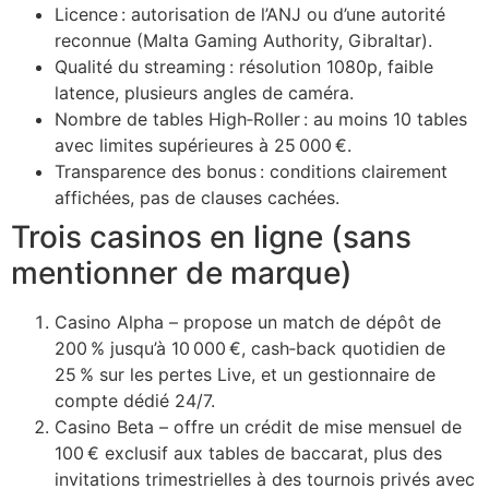
Licence : autorisation de l’ANJ ou d’une autorité
reconnue (Malta Gaming Authority, Gibraltar).
Qualité du streaming : résolution 1080p, faible
latence, plusieurs angles de caméra.
Nombre de tables High‑Roller : au moins 10 tables
avec limites supérieures à 25 000 €.
Transparence des bonus : conditions clairement
affichées, pas de clauses cachées.
Trois casinos en ligne (sans
mentionner de marque)
Casino Alpha – propose un match de dépôt de
200 % jusqu’à 10 000 €, cash‑back quotidien de
25 % sur les pertes Live, et un gestionnaire de
compte dédié 24/7.
Casino Beta – offre un crédit de mise mensuel de
100 € exclusif aux tables de baccarat, plus des
invitations trimestrielles à des tournois privés avec