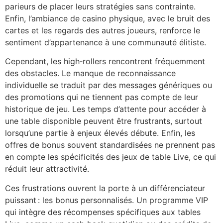
parieurs de placer leurs stratégies sans contrainte.
Enfin, l’ambiance de casino physique, avec le bruit des
cartes et les regards des autres joueurs, renforce le
sentiment d’appartenance à une communauté élitiste.
Cependant, les high‑rollers rencontrent fréquemment
des obstacles. Le manque de reconnaissance
individuelle se traduit par des messages génériques ou
des promotions qui ne tiennent pas compte de leur
historique de jeu. Les temps d’attente pour accéder à
une table disponible peuvent être frustrants, surtout
lorsqu’une partie à enjeux élevés débute. Enfin, les
offres de bonus souvent standardisées ne prennent pas
en compte les spécificités des jeux de table Live, ce qui
réduit leur attractivité.
Ces frustrations ouvrent la porte à un différenciateur
puissant : les bonus personnalisés. Un programme VIP
qui intègre des récompenses spécifiques aux tables