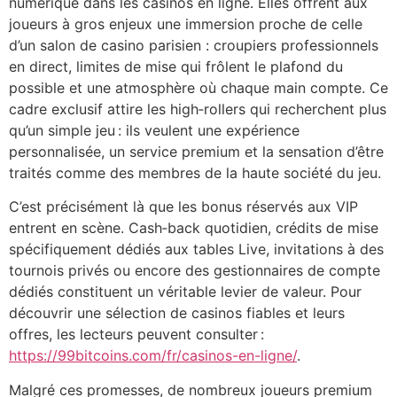
numérique dans les casinos en ligne. Elles offrent aux
joueurs à gros enjeux une immersion proche de celle
d’un salon de casino parisien : croupiers professionnels
en direct, limites de mise qui frôlent le plafond du
possible et une atmosphère où chaque main compte. Ce
cadre exclusif attire les high‑rollers qui recherchent plus
qu’un simple jeu : ils veulent une expérience
personnalisée, un service premium et la sensation d’être
traités comme des membres de la haute société du jeu.
C’est précisément là que les bonus réservés aux VIP
entrent en scène. Cash‑back quotidien, crédits de mise
spécifiquement dédiés aux tables Live, invitations à des
tournois privés ou encore des gestionnaires de compte
dédiés constituent un véritable levier de valeur. Pour
découvrir une sélection de casinos fiables et leurs
offres, les lecteurs peuvent consulter :
https://99bitcoins.com/fr/casinos-en-ligne/
.
Malgré ces promesses, de nombreux joueurs premium