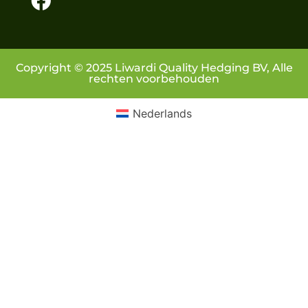
Copyright © 2025 Liwardi Quality Hedging BV, Alle
rechten voorbehouden
Nederlands