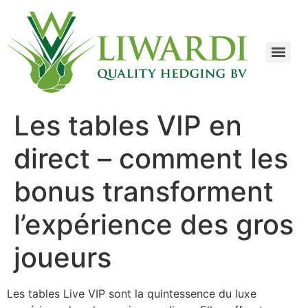
Les tables VIP en
direct – comment les
bonus transforment
l’expérience des gros
joueurs
Les tables Live VIP sont la quintessence du luxe