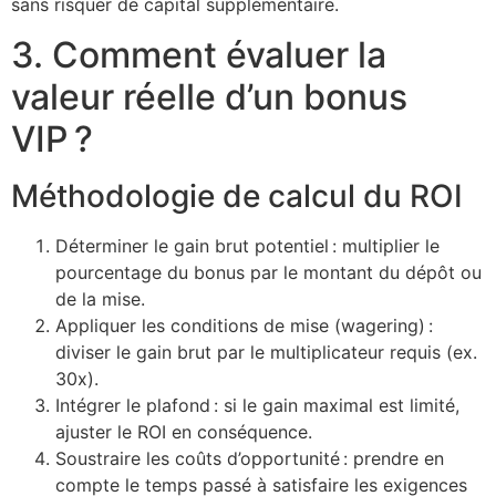
sans risquer de capital supplémentaire.
3. Comment évaluer la
valeur réelle d’un bonus
VIP ?
Méthodologie de calcul du ROI
Déterminer le gain brut potentiel : multiplier le
pourcentage du bonus par le montant du dépôt ou
de la mise.
Appliquer les conditions de mise (wagering) :
diviser le gain brut par le multiplicateur requis (ex.
30x).
Intégrer le plafond : si le gain maximal est limité,
ajuster le ROI en conséquence.
Soustraire les coûts d’opportunité : prendre en
compte le temps passé à satisfaire les exigences