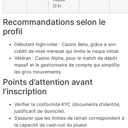
(2 k)
Recommandations selon le
profil
Débutant high‑roller : Casino Beta, grâce à son
crédit de mise mensuel qui limite le risque initial.
Vétéran : Casino Alpha, pour le match de dépôt
massif et le gestionnaire de compte qui simplifie
les gros mouvements.
Points d’attention avant
l’inscription
Vérifier la conformité KYC (documents d’identité,
justificatif de domicile).
S’assurer que les limites de retrait correspondent à
la capacité de cash‑out du joueur.