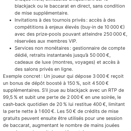
blackjack ou le baccarat en direct, sans condition
de mise supplémentaire.
Invitations à des tournois privés : accès à des
compétitions à enjeux élevés (buy‑in de 10 000 €)
avec des prize‑pools pouvant atteindre 250 000 €,
réservées aux membres VIP.
Services non monétaires : gestionnaire de compte
dédié, retraits instantanés jusqu’à 50 000 €,
cadeaux de luxe (montres, voyages) et accès à
des salons privés en ligne.
Exemple concret : Un joueur qui dépose 3 000 € reçoit
un bonus de dépôt boosté à 150 %, soit 4 500 €
supplémentaires. S’il joue au blackjack avec un RTP de
99,5 % et subit une perte de 2 000 € en une soirée, le
cash‑back quotidien de 20 % lui restitue 400 €, limitant
la perte nette à 1 600 €. Les 50 € de crédits de mise
gratuits peuvent ensuite être utilisés pour une session
de baccarat, augmentant le nombre de mains jouées