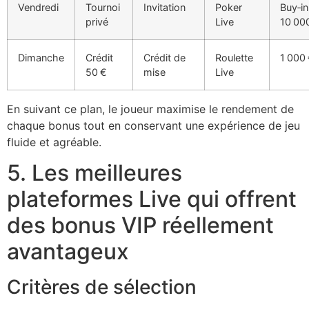
Vendredi
Tournoi
Invitation
Poker
Buy‑in
privé
Live
10 00
Dimanche
Crédit
Crédit de
Roulette
1 000
50 €
mise
Live
En suivant ce plan, le joueur maximise le rendement de
chaque bonus tout en conservant une expérience de jeu
fluide et agréable.
5. Les meilleures
plateformes Live qui offrent
des bonus VIP réellement
avantageux
Critères de sélection