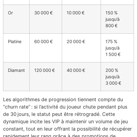
Or
30 000 €
10 000 €
150 %
jusqu’à
800 €
Platine
60 000 €
20 000 €
175 %
jusqu’à
1 500 €
Diamant
120 000 €
40 000 €
200 %
jusqu’à
3 000 €
Les algorithmes de progression tiennent compte du
“churn rate” : si l’activité du joueur chute pendant plus
de 30 jours, le statut peut être rétrogradé. Cette
dynamique incite les VIP à maintenir un volume de jeu
constant, tout en leur offrant la possibilité de récupérer
rapidement leur rang grâce à des promotions de