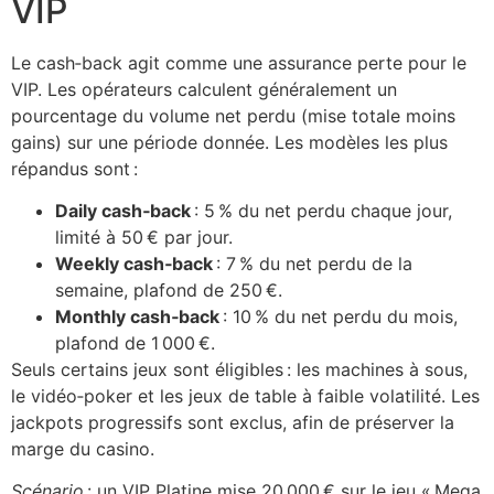
VIP
Le cash‑back agit comme une assurance perte pour le
VIP. Les opérateurs calculent généralement un
pourcentage du volume net perdu (mise totale moins
gains) sur une période donnée. Les modèles les plus
répandus sont :
Daily cash‑back
: 5 % du net perdu chaque jour,
limité à 50 € par jour.
Weekly cash‑back
: 7 % du net perdu de la
semaine, plafond de 250 €.
Monthly cash‑back
: 10 % du net perdu du mois,
plafond de 1 000 €.
Seuls certains jeux sont éligibles : les machines à sous,
le vidéo‑poker et les jeux de table à faible volatilité. Les
jackpots progressifs sont exclus, afin de préserver la
marge du casino.
Scénario
: un VIP Platine mise 20 000 € sur le jeu « Mega