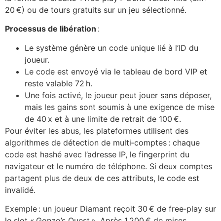
20 €) ou de tours gratuits sur un jeu sélectionné.
Processus de libération
:
Le système génère un code unique lié à l’ID du
joueur.
Le code est envoyé via le tableau de bord VIP et
reste valable 72 h.
Une fois activé, le joueur peut jouer sans déposer,
mais les gains sont soumis à une exigence de mise
de 40 x et à une limite de retrait de 100 €.
Pour éviter les abus, les plateformes utilisent des
algorithmes de détection de multi‑comptes : chaque
code est hashé avec l’adresse IP, le fingerprint du
navigateur et le numéro de téléphone. Si deux comptes
partagent plus de deux de ces attributs, le code est
invalidé.
Exemple : un joueur Diamant reçoit 30 € de free‑play sur
le slot « Gonzo’s Quest ». Après 1 200 € de mises