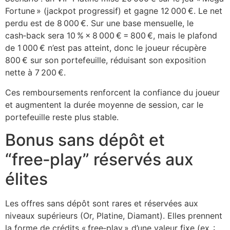
Fortune » (jackpot progressif) et gagne 12 000 €. Le net
perdu est de 8 000 €. Sur une base mensuelle, le
cash‑back sera 10 % × 8 000 € = 800 €, mais le plafond
de 1 000 € n’est pas atteint, donc le joueur récupère
800 € sur son portefeuille, réduisant son exposition
nette à 7 200 €.
Ces remboursements renforcent la confiance du joueur
et augmentent la durée moyenne de session, car le
portefeuille reste plus stable.
Bonus sans dépôt et
“free‑play” réservés aux
élites
Les offres sans dépôt sont rares et réservées aux
niveaux supérieurs (Or, Platine, Diamant). Elles prennent
la forme de crédits « free‑play » d’une valeur fixe (ex. :