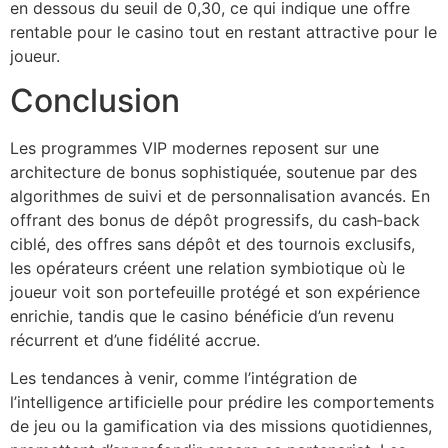
en dessous du seuil de 0,30, ce qui indique une offre
rentable pour le casino tout en restant attractive pour le
joueur.
Conclusion
Les programmes VIP modernes reposent sur une
architecture de bonus sophistiquée, soutenue par des
algorithmes de suivi et de personnalisation avancés. En
offrant des bonus de dépôt progressifs, du cash‑back
ciblé, des offres sans dépôt et des tournois exclusifs,
les opérateurs créent une relation symbiotique où le
joueur voit son portefeuille protégé et son expérience
enrichie, tandis que le casino bénéficie d’un revenu
récurrent et d’une fidélité accrue.
Les tendances à venir, comme l’intégration de
l’intelligence artificielle pour prédire les comportements
de jeu ou la gamification via des missions quotidiennes,