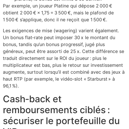
Par exemple, un joueur Platine qui dépose 2 000 €
obtient 2 000 € × 1,75 = 3 500 €, mais le plafond de
1 500 € s’applique, donc il ne reçoit que 1 500 €.
Les exigences de mise (wagering) varient également.
Un bonus flat‑rate peut imposer 30 x le montant du
bonus, tandis qu’un bonus progressif, jugé plus
généreux, peut être assorti de 25 x. Cette différence se
traduit directement sur le ROI du joueur : plus le
multiplicateur est bas, plus le retour sur investissement
augmente, surtout lorsqu’il est combiné avec des jeux à
haut RTP (par exemple, le vidéo‑slot « Starburst » à
96,1 %).
Cash‑back et
remboursements ciblés :
sécuriser le portefeuille du