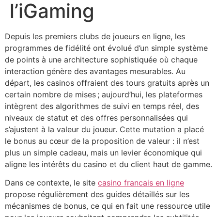
l’iGaming
Depuis les premiers clubs de joueurs en ligne, les
programmes de fidélité ont évolué d’un simple système
de points à une architecture sophistiquée où chaque
interaction génère des avantages mesurables. Au
départ, les casinos offraient des tours gratuits après un
certain nombre de mises ; aujourd’hui, les plateformes
intègrent des algorithmes de suivi en temps réel, des
niveaux de statut et des offres personnalisées qui
s’ajustent à la valeur du joueur. Cette mutation a placé
le bonus au cœur de la proposition de valeur : il n’est
plus un simple cadeau, mais un levier économique qui
aligne les intérêts du casino et du client haut de gamme.
Dans ce contexte, le site
casino francais en ligne
propose régulièrement des guides détaillés sur les
mécanismes de bonus, ce qui en fait une ressource utile