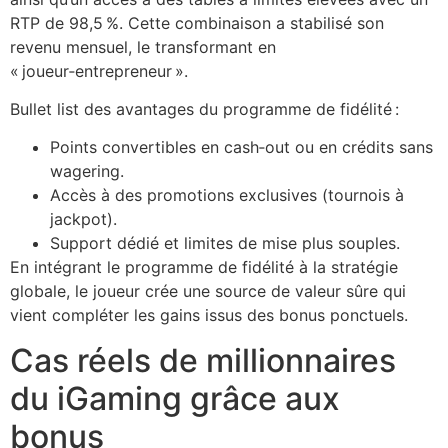
RTP de 98,5 %. Cette combinaison a stabilisé son
revenu mensuel, le transformant en
« joueur‑entrepreneur ».
Bullet list des avantages du programme de fidélité :
Points convertibles en cash‑out ou en crédits sans
wagering.
Accès à des promotions exclusives (tournois à
jackpot).
Support dédié et limites de mise plus souples.
En intégrant le programme de fidélité à la stratégie
globale, le joueur crée une source de valeur sûre qui
vient compléter les gains issus des bonus ponctuels.
Cas réels de millionnaires
du iGaming grâce aux
bonus