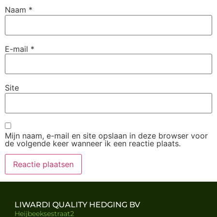
Naam
*
E-mail
*
Site
Mijn naam, e-mail en site opslaan in deze browser voor
de volgende keer wanneer ik een reactie plaats.
LIWARDI QUALITY HEDGING BV
Heijbeeksestraat2