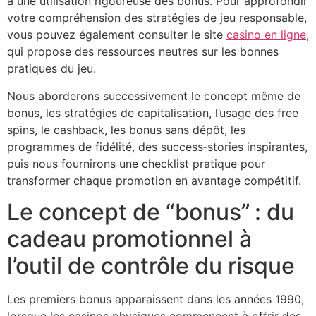
à une utilisation rigoureuse des bonus. Pour approfondir
votre compréhension des stratégies de jeu responsable,
vous pouvez également consulter le site
casino en ligne
,
qui propose des ressources neutres sur les bonnes
pratiques du jeu.
Nous aborderons successivement le concept même de
bonus, les stratégies de capitalisation, l’usage des free
spins, le cashback, les bonus sans dépôt, les
programmes de fidélité, des success‑stories inspirantes,
puis nous fournirons une checklist pratique pour
transformer chaque promotion en avantage compétitif.
Le concept de “bonus” : du
cadeau promotionnel à
l’outil de contrôle du risque
Les premiers bonus apparaissent dans les années 1990,