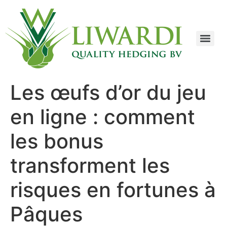
Les œufs d’or du jeu
en ligne : comment
les bonus
transforment les
risques en fortunes à
Pâques