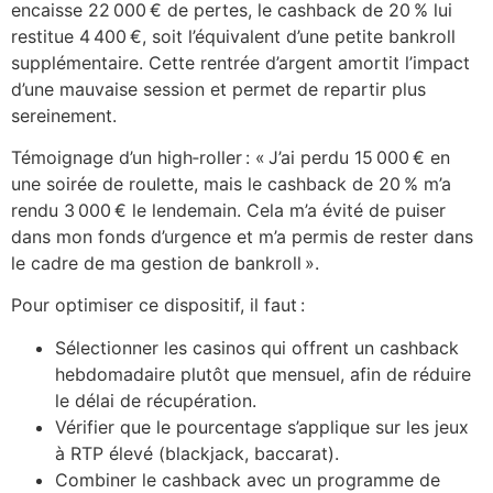
encaisse 22 000 € de pertes, le cashback de 20 % lui
restitue 4 400 €, soit l’équivalent d’une petite bankroll
supplémentaire. Cette rentrée d’argent amortit l’impact
d’une mauvaise session et permet de repartir plus
sereinement.
Témoignage d’un high‑roller : « J’ai perdu 15 000 € en
une soirée de roulette, mais le cashback de 20 % m’a
rendu 3 000 € le lendemain. Cela m’a évité de puiser
dans mon fonds d’urgence et m’a permis de rester dans
le cadre de ma gestion de bankroll ».
Pour optimiser ce dispositif, il faut :
Sélectionner les casinos qui offrent un cashback
hebdomadaire plutôt que mensuel, afin de réduire
le délai de récupération.
Vérifier que le pourcentage s’applique sur les jeux
à RTP élevé (blackjack, baccarat).
Combiner le cashback avec un programme de