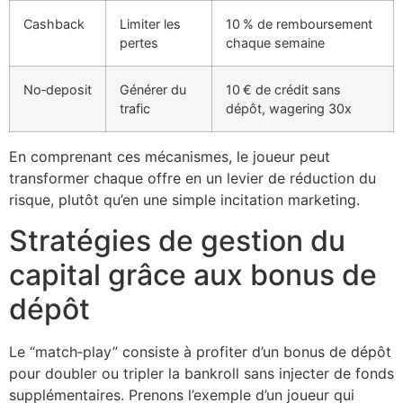
Cashback
Limiter les
10 % de remboursement
pertes
chaque semaine
No‑deposit
Générer du
10 € de crédit sans
trafic
dépôt, wagering 30x
En comprenant ces mécanismes, le joueur peut
transformer chaque offre en un levier de réduction du
risque, plutôt qu’en une simple incitation marketing.
Stratégies de gestion du
capital grâce aux bonus de
dépôt
Le “match‑play” consiste à profiter d’un bonus de dépôt
pour doubler ou tripler la bankroll sans injecter de fonds
supplémentaires. Prenons l’exemple d’un joueur qui