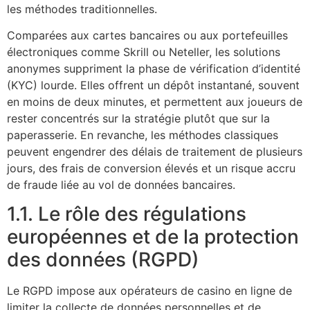
les méthodes traditionnelles.
Comparées aux cartes bancaires ou aux portefeuilles
électroniques comme Skrill ou Neteller, les solutions
anonymes suppriment la phase de vérification d’identité
(KYC) lourde. Elles offrent un dépôt instantané, souvent
en moins de deux minutes, et permettent aux joueurs de
rester concentrés sur la stratégie plutôt que sur la
paperasserie. En revanche, les méthodes classiques
peuvent engendrer des délais de traitement de plusieurs
jours, des frais de conversion élevés et un risque accru
de fraude liée au vol de données bancaires.
1.1. Le rôle des régulations
européennes et de la protection
des données (RGPD)
Le RGPD impose aux opérateurs de casino en ligne de
limiter la collecte de données personnelles et de