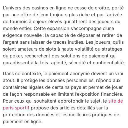
L’univers des casinos en ligne ne cesse de croître, porté
par une offre de jeux toujours plus riche et par l’arrivée
de tournois à enjeux élevés qui attirent des joueurs du
monde entier. Cette expansion s’accompagne d’une
exigence nouvelle : la capacité de déposer et retirer de
l’argent sans laisser de traces inutiles. Les joueurs, qu’ils
soient amateurs de slots à haute volatilité ou stratèges
du poker, recherchent des solutions de paiement qui
garantissent à la fois rapidité, sécurité et confidentialité.
Dans ce contexte, le paiement anonyme devient un vrai
atout. Il protège les données personnelles, répond aux
contraintes légales de certains pays et permet de jouer
de façon responsable en limitant l’exposition financière.
Pour ceux qui souhaitent approfondir le sujet, le
site de
paris sportif
propose des articles détaillés sur la
protection des données et les meilleures pratiques de
paiement en ligne.