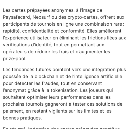
Les cartes prépayées anonymes, à l’image de
Paysafecard, Neosurf ou des crypto‑cartes, offrent aux
participants de tournois en ligne une combinaison rare :
rapidité, confidentialité et conformité. Elles améliorent
l’expérience utilisateur en éliminant les frictions liées aux
vérifications d’identité, tout en permettant aux
opérateurs de réduire les frais et d’augmenter les
prize‑pool.
Les tendances futures pointent vers une intégration plus
poussée de la blockchain et de l’intelligence artificielle
pour détecter les fraudes, tout en conservant
l’anonymat grâce à la tokenisation. Les joueurs qui
souhaitent optimiser leurs performances dans les
prochains tournois gagneront à tester ces solutions de
paiement, en restant vigilants sur les limites et les
bonnes pratiques.
En résumé, l’adoption des cartes prépayées constitue