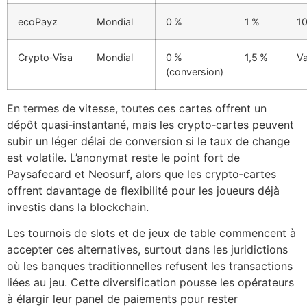
ecoPayz
Mondial
0 %
1 %
10
Crypto‑Visa
Mondial
0 %
1,5 %
Va
(conversion)
En termes de vitesse, toutes ces cartes offrent un
dépôt quasi‑instantané, mais les crypto‑cartes peuvent
subir un léger délai de conversion si le taux de change
est volatile. L’anonymat reste le point fort de
Paysafecard et Neosurf, alors que les crypto‑cartes
offrent davantage de flexibilité pour les joueurs déjà
investis dans la blockchain.
Les tournois de slots et de jeux de table commencent à
accepter ces alternatives, surtout dans les juridictions
où les banques traditionnelles refusent les transactions
liées au jeu. Cette diversification pousse les opérateurs
à élargir leur panel de paiements pour rester