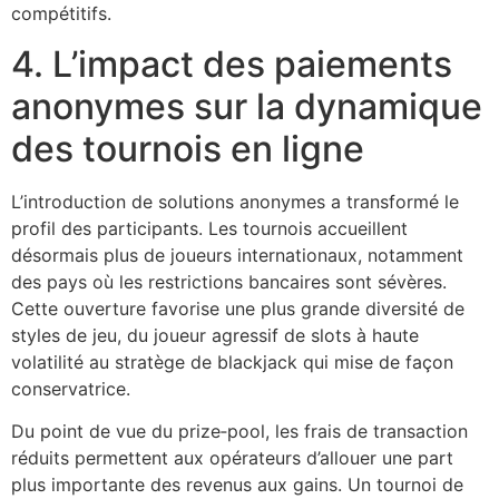
compétitifs.
4. L’impact des paiements
anonymes sur la dynamique
des tournois en ligne
L’introduction de solutions anonymes a transformé le
profil des participants. Les tournois accueillent
désormais plus de joueurs internationaux, notamment
des pays où les restrictions bancaires sont sévères.
Cette ouverture favorise une plus grande diversité de
styles de jeu, du joueur agressif de slots à haute
volatilité au stratège de blackjack qui mise de façon
conservatrice.
Du point de vue du prize‑pool, les frais de transaction
réduits permettent aux opérateurs d’allouer une part
plus importante des revenus aux gains. Un tournoi de