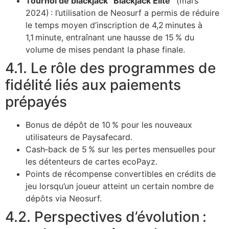
Tournoi de blackjack “Blackjack Elite”
(mars
2024) : l’utilisation de Neosurf a permis de réduire
le temps moyen d’inscription de 4,2 minutes à
1,1 minute, entraînant une hausse de 15 % du
volume de mises pendant la phase finale.
4.1. Le rôle des programmes de
fidélité liés aux paiements
prépayés
Bonus de dépôt de 10 % pour les nouveaux
utilisateurs de Paysafecard.
Cash‑back de 5 % sur les pertes mensuelles pour
les détenteurs de cartes ecoPayz.
Points de récompense convertibles en crédits de
jeu lorsqu’un joueur atteint un certain nombre de
dépôts via Neosurf.
4.2. Perspectives d’évolution :