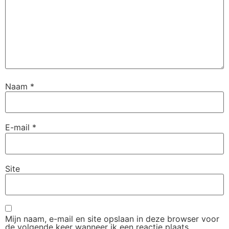
Naam
*
E-mail
*
Site
Mijn naam, e-mail en site opslaan in deze browser voor
de volgende keer wanneer ik een reactie plaats.