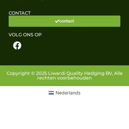
CONTACT
contact
VOLG ONS OP
Copyright © 2025 Liwardi Quality Hedging BV, Alle
rechten voorbehouden
Nederlands