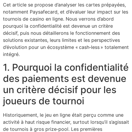
Cet article se propose d’analyser les cartes prépayées,
notamment Paysafecard, et d’évaluer leur impact sur les
tournois de casino en ligne. Nous verrons d’abord
pourquoi la confidentialité est devenue un critère
décisif, puis nous détaillerons le fonctionnement des
solutions existantes, leurs limites et les perspectives
d’évolution pour un écosystème « cash‑less » totalement
intégré.
1. Pourquoi la confidentialité
des paiements est devenue
un critère décisif pour les
joueurs de tournoi
Historiquement, le jeu en ligne était perçu comme une
activité à haut risque financier, surtout lorsqu’il s’agissait
de tournois à gros prize‑pool. Les premières