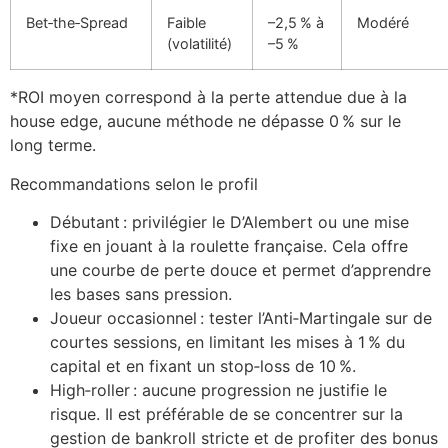
Bet‑the‑Spread
Faible
–2,5 % à
Modéré
(volatilité)
–5 %
*ROI moyen correspond à la perte attendue due à la
house edge, aucune méthode ne dépasse 0 % sur le
long terme.
Recommandations selon le profil
Débutant : privilégier le D’Alembert ou une mise
fixe en jouant à la roulette française. Cela offre
une courbe de perte douce et permet d’apprendre
les bases sans pression.
Joueur occasionnel : tester l’Anti‑Martingale sur de
courtes sessions, en limitant les mises à 1 % du
capital et en fixant un stop‑loss de 10 %.
High‑roller : aucune progression ne justifie le
risque. Il est préférable de se concentrer sur la
gestion de bankroll stricte et de profiter des bonus