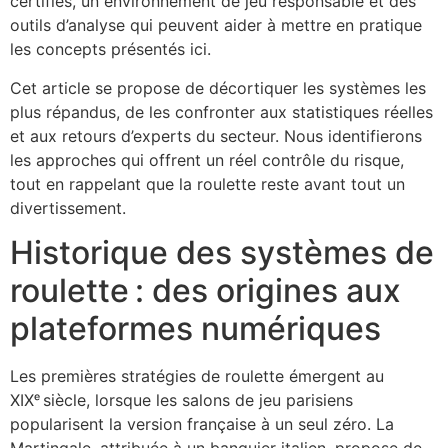
certifiés, un environnement de jeu responsable et des
outils d’analyse qui peuvent aider à mettre en pratique
les concepts présentés ici.
Cet article se propose de décortiquer les systèmes les
plus répandus, de les confronter aux statistiques réelles
et aux retours d’experts du secteur. Nous identifierons
les approches qui offrent un réel contrôle du risque,
tout en rappelant que la roulette reste avant tout un
divertissement.
Historique des systèmes de
roulette : des origines aux
plateformes numériques
Les premières stratégies de roulette émergent au
XIXᵉ siècle, lorsque les salons de jeu parisiens
popularisent la version française à un seul zéro. La