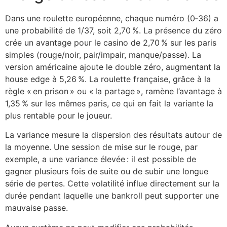
Dans une roulette européenne, chaque numéro (0‑36) a
une probabilité de 1/37, soit 2,70 %. La présence du zéro
crée un avantage pour le casino de 2,70 % sur les paris
simples (rouge/noir, pair/impair, manque/passe). La
version américaine ajoute le double zéro, augmentant la
house edge à 5,26 %. La roulette française, grâce à la
règle « en prison » ou « la partage », ramène l’avantage à
1,35 % sur les mêmes paris, ce qui en fait la variante la
plus rentable pour le joueur.
La variance mesure la dispersion des résultats autour de
la moyenne. Une session de mise sur le rouge, par
exemple, a une variance élevée : il est possible de
gagner plusieurs fois de suite ou de subir une longue
série de pertes. Cette volatilité influe directement sur la
durée pendant laquelle une bankroll peut supporter une
mauvaise passe.