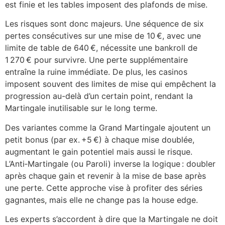
est finie et les tables imposent des plafonds de mise.
Les risques sont donc majeurs. Une séquence de six
pertes consécutives sur une mise de 10 €, avec une
limite de table de 640 €, nécessite une bankroll de
1 270 € pour survivre. Une perte supplémentaire
entraîne la ruine immédiate. De plus, les casinos
imposent souvent des limites de mise qui empêchent la
progression au-delà d’un certain point, rendant la
Martingale inutilisable sur le long terme.
Des variantes comme la Grand Martingale ajoutent un
petit bonus (par ex. +5 €) à chaque mise doublée,
augmentant le gain potentiel mais aussi le risque.
L’Anti‑Martingale (ou Paroli) inverse la logique : doubler
après chaque gain et revenir à la mise de base après
une perte. Cette approche vise à profiter des séries
gagnantes, mais elle ne change pas la house edge.
Les experts s’accordent à dire que la Martingale ne doit