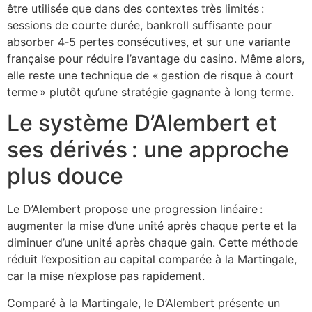
être utilisée que dans des contextes très limités :
sessions de courte durée, bankroll suffisante pour
absorber 4‑5 pertes consécutives, et sur une variante
française pour réduire l’avantage du casino. Même alors,
elle reste une technique de « gestion de risque à court
terme » plutôt qu’une stratégie gagnante à long terme.
Le système D’Alembert et
ses dérivés : une approche
plus douce
Le D’Alembert propose une progression linéaire :
augmenter la mise d’une unité après chaque perte et la
diminuer d’une unité après chaque gain. Cette méthode
réduit l’exposition au capital comparée à la Martingale,
car la mise n’explose pas rapidement.
Comparé à la Martingale, le D’Alembert présente un