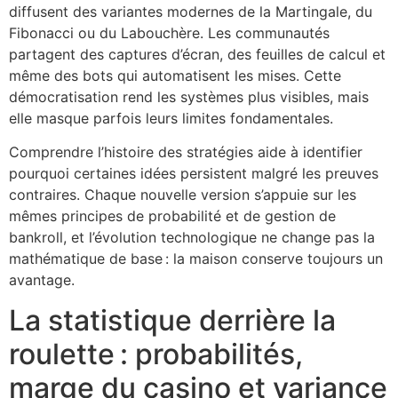
diffusent des variantes modernes de la Martingale, du
Fibonacci ou du Labouchère. Les communautés
partagent des captures d’écran, des feuilles de calcul et
même des bots qui automatisent les mises. Cette
démocratisation rend les systèmes plus visibles, mais
elle masque parfois leurs limites fondamentales.
Comprendre l’histoire des stratégies aide à identifier
pourquoi certaines idées persistent malgré les preuves
contraires. Chaque nouvelle version s’appuie sur les
mêmes principes de probabilité et de gestion de
bankroll, et l’évolution technologique ne change pas la
mathématique de base : la maison conserve toujours un
avantage.
La statistique derrière la
roulette : probabilités,
marge du casino et variance