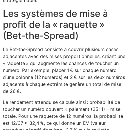
stratégie fiable.
Les systèmes de mise à
profit de la « raquette »
(Bet‑the‑Spread)
Le Bet‑the‑Spread consiste à couvrir plusieurs cases
adjacentes avec des mises proportionnelles, créant une
« raquette » qui augmente les chances de toucher un
numéro. Par exemple, placer 1 € sur chaque numéro
d’une colonne (12 numéros) et 2 € sur les deux numéros
adjacents à chaque extrémité génère un total de mise
de 26 €.
Le rendement attendu se calcule ainsi : probabilité de
toucher un numéro couvert × paiement (35 : 1) – mise
totale. Pour une raquette de 12 numéros, la probabilité
est 12/37 ≈ 32,4 %, ce qui donne un EV (valeur
attendue) négatif d’environ –2,7 % sur la roulette