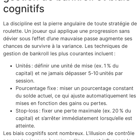
cognitifs
La discipline est la pierre angulaire de toute stratégie de
roulette. Un joueur qui applique une progression sans
dévier sous l’effet d’une mauvaise passe augmente ses
chances de survivre à la variance. Les techniques de
gestion de bankroll les plus courantes incluent :
Unités : définir une unité de mise (ex. 1 % du
capital) et ne jamais dépasser 5‑10 unités par
session.
Pourcentage fixe : miser un pourcentage constant
du solde actuel, ce qui ajuste automatiquement les
mises en fonction des gains ou pertes.
Stop‑loss : fixer une perte maximale (ex. 20 % du
capital) et s’arrêter immédiatement lorsqu’elle est
atteinte.
Les biais cognitifs sont nombreux. L’illusion de contrôle