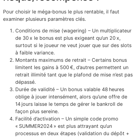
Pour choisir le méga‑bonus le plus rentable, il faut
examiner plusieurs paramètres clés.
Conditions de mise (wagering) – Un multiplicateur
de 30 x le bonus est plus exigeant qu’un 20 x,
surtout si le joueur ne veut jouer que sur des slots
à faible variance.
Montants maximums de retrait – Certains bonus
limitent les gains à 500 €, d’autres permettent un
retrait illimité tant que le plafond de mise n’est pas
dépassé.
Durée de validité – Un bonus valable 48 heures
oblige à jouer intensément, alors qu’une offre de
14 jours laisse le temps de gérer le bankroll de
façon plus sereine.
Facilité d’activation – Un simple code promo
« SUMMER2024 » est plus attrayant qu’un
processus en deux étapes (validation du dépôt +