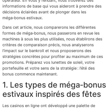
opérateur. En vous y rendant, vous trouverez des
informations de base qui vous aideront à prendre des
décisions éclairées avant de plonger dans les
méga‑bonus estivaux.
Dans cet article, nous comparerons les différentes
formes de méga‑bonus, nous passerons en revue les
machines à sous les plus utilisées, nous établirons des
critères de comparaison précis, nous analyserons
l’impact sur le bankroll et nous proposerons des
stratégies concrètes pour profiter au maximum de ces
promotions. Préparez vos lunettes de soleil, votre
portefeuille et votre sens de la stratégie : l’été des
bonus commence maintenant.
1. Les types de méga‑bonus
estivaux inspirés des fêtes
Les casinos en ligne ont développé une palette de