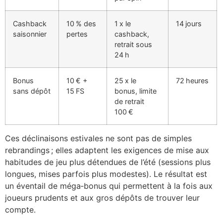
Cashback
10 % des
1 x le
14 jours
saisonnier
pertes
cashback,
retrait sous
24 h
Bonus
10 € +
25 x le
72 heures
sans dépôt
15 FS
bonus, limite
de retrait
100 €
Ces déclinaisons estivales ne sont pas de simples
rebrandings ; elles adaptent les exigences de mise aux
habitudes de jeu plus détendues de l’été (sessions plus
longues, mises parfois plus modestes). Le résultat est
un éventail de méga‑bonus qui permettent à la fois aux
joueurs prudents et aux gros dépôts de trouver leur
compte.