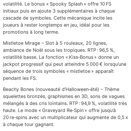
volatilité. Le bonus « Spooky Splash » offre 10 FS
initiaux puis en ajoute 3 supplémentaires à chaque
cascade de symboles. Cette mécanique incite les
joueurs à rester longtemps en jeu, idéal pour les
promotions à long terme.
Mistletoe Mirage – Slot à 5 rouleaux, 20 lignes,
ambiance de Noël sous les tropiques. RTP : 96,5 %,
volatilité basse. La fonction « Kiss‑Bonus » donne un
jackpot progressif qui peut atteindre 5 000 € lorsqu’une
séquence de trois symboles « mistletoe » apparaît
pendant les FS.
Beachy Bones (nouveauté d’Halloween‑été) – Thème
squelettes bronzés, graphismes en 3D, sons de vagues
mélangés à des cris lointains. RTP : 94,9 %, volatilité très
haute. Le mode « Graveyard Re‑Spin » offre jusqu’à
20 re‑spins avec un multiplicateur qui augmente de 0,5 x
à chaque tour gagnant.