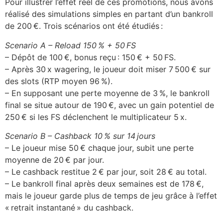
Pour illustrer l’effet réel de ces promotions, nous avons
réalisé des simulations simples en partant d’un bankroll
de 200 €. Trois scénarios ont été étudiés :
Scenario A – Reload 150 % + 50 FS
– Dépôt de 100 €, bonus reçu : 150 € + 50 FS.
– Après 30 x wagering, le joueur doit miser 7 500 € sur
des slots (RTP moyen 96 %).
– En supposant une perte moyenne de 3 %, le bankroll
final se situe autour de 190 €, avec un gain potentiel de
250 € si les FS déclenchent le multiplicateur 5 x.
Scenario B – Cashback 10 % sur 14 jours
– Le joueur mise 50 € chaque jour, subit une perte
moyenne de 20 € par jour.
– Le cashback restitue 2 € par jour, soit 28 € au total.
– Le bankroll final après deux semaines est de 178 €,
mais le joueur garde plus de temps de jeu grâce à l’effet
« retrait instantané » du cashback.