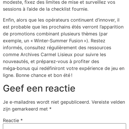
modeste, fixez des limites de mise et surveillez vos
sessions à l’aide de la checklist fournie.
Enfin, alors que les opérateurs continuent d’innover, il
est probable que les prochains étés verront l’apparition
de promotions combinant plusieurs thèmes (par
exemple, un « Winter‑Summer Fusion »). Restez
informés, consultez régulièrement des ressources
comme Archives Carmel Lisieux pour suivre les
nouveautés, et préparez‑vous à profiter des
méga‑bonus qui redéfiniront votre expérience de jeu en
ligne. Bonne chance et bon été !
Geef een reactie
Je e-mailadres wordt niet gepubliceerd.
Vereiste velden
zijn gemarkeerd met
*
Reactie
*