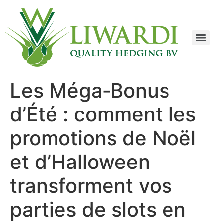
Les Méga‑Bonus
d’Été : comment les
promotions de Noël
et d’Halloween
transforment vos
parties de slots en