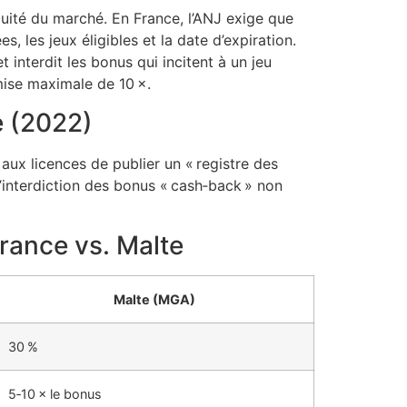
quité du marché. En France, l’ANJ exige que
 les jeux éligibles et la date d’expiration.
nterdit les bonus qui incitent à un jeu
ise maximale de 10 ×.
e (2022)
ux licences de publier un « registre des
l’interdiction des bonus « cash‑back » non
rance vs. Malte
Malte (MGA)
30 %
5‑10 × le bonus