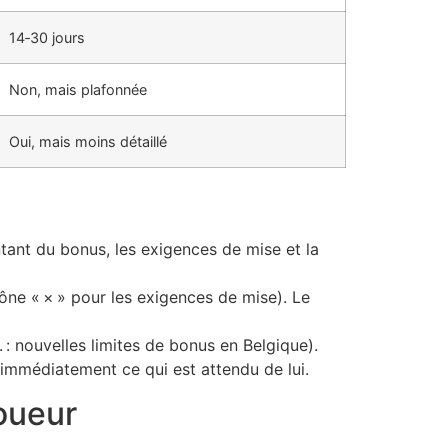
14‑30 jours
Non, mais plafonnée
Oui, mais moins détaillé
tant du bonus, les exigences de mise et la
cône « × » pour les exigences de mise). Le
 : nouvelles limites de bonus en Belgique).
 immédiatement ce qui est attendu de lui.
joueur