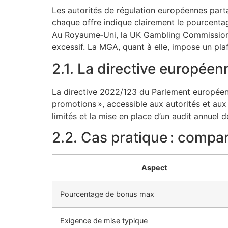
Les autorités de régulation européennes parta
chaque offre indique clairement le pourcentag
Au Royaume‑Uni, la UK Gambling Commission im
excessif. La MGA, quant à elle, impose un p
2.1. La directive européen
La directive 2022/123 du Parlement européen 
promotions », accessible aux autorités et aux 
limités et la mise en place d’un audit annuel 
2.2. Cas pratique : compa
Aspect
Pourcentage de bonus max
Exigence de mise typique