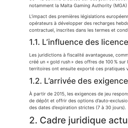
notamment la Malta Gaming Authority (MGA) e
L’impact des premières législations européenn
opérateurs à développer des recharges hebdo
contractuel, inscrites dans les termes et condi
1.1. L’influence des licen
Les juridictions à fiscalité avantageuse, com
créé un « gold rush » des offres de 100 % su
territoires ont ensuite exporté ces pratiques v
1.2. L’arrivée des exigenc
À partir de 2015, les exigences de jeu respons
de dépôt et offrir des options d’auto‑exclus
des dates d’expiration strictes (7 à 30 jours).
2. Cadre juridique act