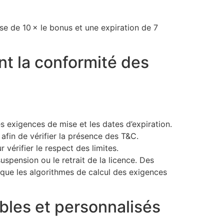
e de 10 × le bonus et une expiration de 7
ent la conformité des
s exigences de mise et les dates d’expiration.
afin de vérifier la présence des T&C.
 vérifier le respect des limites.
uspension ou le retrait de la licence. Des
que les algorithmes de calcul des exigences
bles et personnalisés