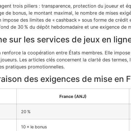
gent trois piliers : transparence, protection du joueur et é
e de bonus, le montant maximal, le nombre de mises exigées,
pose des limites de « cashback » sous forme de crédit et i
lafond de 30 % du dépôt hebdomadaire et une exigence de m
ne sur les services de jeux en lign
renforce la coopération entre États membres. Elle impose a
joueurs. Les articles clés concernent la clarté des termes, 
des pratiques promotionnelles.
raison des exigences de mise en F
France (ANJ)
20 %
10 × le bonus