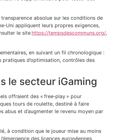
 transparence absolue sur les conditions de
ume‑Uni appliquent leurs propres exigences,
sulter le site
https://tempsdescommuns.org/
,
ementaires, en suivant un fil chronologique :
s pratiques d’optimisation, contrôles des
ns le secteur iGaming
ls offraient des « free‑play » pour
ques tours de roulette, destiné à faire
 les abus et d’augmenter le revenu moyen par
lé, à condition que le joueur mise au moins
c l’émergence des licences européennes,