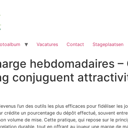
otoalbum
Vacatures
Contact
Stageplaatsen
harge hebdomadaires –
g conjuguent attractivi
nus l’un des outils les plus efficaces pour fidéliser les j
r crédite un pourcentage du dépôt effectué, souvent entre 10 
on volume de mise. Cette pratique, qui repose sur le princ
relation durable, tout en offrant au joueur une marge de 