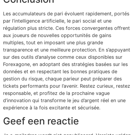
Les accumulateurs de pari évoluent rapidement, portés
par l’intelligence artificielle, le pari social et une
régulation plus stricte. Ces forces convergentes offrent
aux joueurs de nouvelles opportunités de gains
multiples, tout en imposant une plus grande
transparence et une meilleure protection. En s’appuyant
sur des outils d’analyse comme ceux disponibles sur
Forexagone, en adoptant des stratégies basées sur les
données et en respectant les bonnes pratiques de
gestion du risque, chaque parieur peut préparer des
tickets performants pour l’avenir. Restez curieux, restez
responsable, et profitez de la prochaine vague
d’innovation qui transforme le jeu d’argent réel en une
expérience à la fois excitante et sécurisée.
Geef een reactie