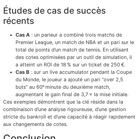
Études de cas de succès
récents
Cas A
: un parieur a combiné trois matchs de
Premier League, un match de NBA et un pari sur le
total de points d’un match de tennis. En utilisant
des cotes optimisées par un outil de simulation, il
a atteint un ROI de 18 % sur un ticket de 250 €.
Cas B
: sur un live accumulator pendant la Coupe
du Monde, le joueur a ajouté un pari “over 2,5
buts” au 60ᵉ minute du deuxième match,
augmentant le gain final de 3,7 × la mise initiale.
Ces exemples démontrent que la clé réside dans la
combinaison d’une analyse rigoureuse, d’une gestion
stricte du bankroll et d’une capacité à réagir rapidement
aux changements de cotes.
Conclusion