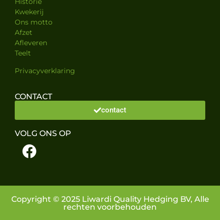
Historie
Kwekerij
Ons motto
Afzet
Afleveren
Teelt
Privacyverklaring
CONTACT
contact
VOLG ONS OP
Copyright © 2025 Liwardi Quality Hedging BV, Alle
rechten voorbehouden