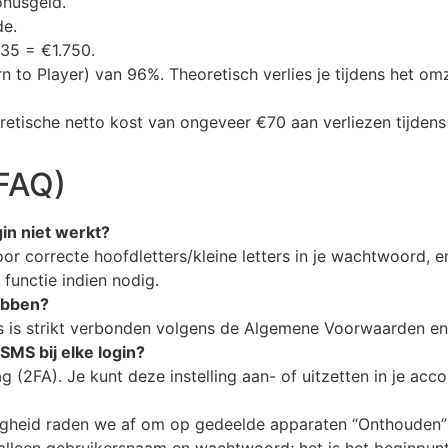
onusgeld.
de.
35 = €1.750.
 to Player) van 96%. Theoretisch verlies je tijdens het o
etische netto kost van ongeveer €70 aan verliezen tijdens 
(FAQ)
in niet werkt?
oor correcte hoofdletters/kleine letters in je wachtwoord, 
functie indien nodig.
ebben?
is strikt verbonden volgens de Algemene Voorwaarden en l
SMS bij elke login?
g (2FA). Je kunt deze instelling aan- of uitzetten in je accou
eiligheid raden we af om op gedeelde apparaten “Onthouden”
alleen gebruikersnaam en wachtwoord; het is het beginpunt