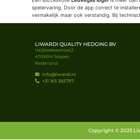
spelervaring. Door de app correct te installer
vermakelijk maar ook verstandig. Bij technisc
LIWARDI QUALITY HEDGING BV
Heijbeeksestraat2
4709BM Nispen
Nederland
info@liwardi.nl
+31 165 365797
Copyright © 2025 Li