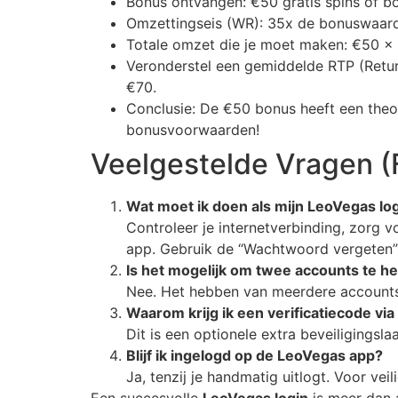
Bonus ontvangen: €50 gratis spins of b
Omzettingseis (WR): 35x de bonuswaar
Totale omzet die je moet maken: €50 x 
Veronderstel een gemiddelde RTP (Return
€70.
Conclusie: De €50 bonus heeft een theor
bonusvoorwaarden!
Veelgestelde Vragen 
Wat moet ik doen als mijn LeoVegas log
Controleer je internetverbinding, zorg v
app. Gebruik de “Wachtwoord vergeten” 
Is het mogelijk om twee accounts te h
Nee. Het hebben van meerdere accounts 
Waarom krijg ik een verificatiecode via 
Dit is een optionele extra beveiligingslaa
Blijf ik ingelogd op de LeoVegas app?
Ja, tenzij je handmatig uitlogt. Voor v
Een succesvolle
LeoVegas login
is meer dan 