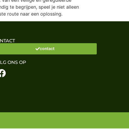
ig te begrijpen, speel je niet alleen
ste route naar een oplossing.
NTACT
contact
LG ONS OP