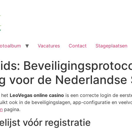
otoalbum
Vacatures
Contact
Stageplaatsen
ds: Beveiligingsprotoco
g voor de Nederlandse 
n het
LeoVegas online casino
is een correcte login de eerst
uikt ook in de beveiligingslagen, app-configuratie en veel
in
pagina.
lijst vóór registratie