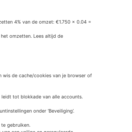
mzetten 4% van de omzet: €1.750 x 0.04 =
het omzetten. Lees altijd de
en wis de cache/cookies van je browser of
eidt tot blokkade van alle accounts.
ntinstellingen onder ‘Beveiliging’.
 te gebruiken.
 van een veilige en gereguleerde