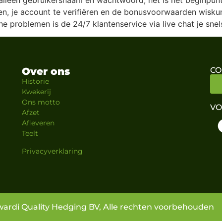
en, je account te verifiëren en de bonusvoorwaarden wiskund
he problemen is de 24/7 klantenservice via live chat je snel
Over ons
CO
Historie
Kwekerij
Ons motto
VO
Afzet
Afleveren
Teelt
Privacyverklaring
wardi Quality Hedging BV, Alle rechten voorbehouden