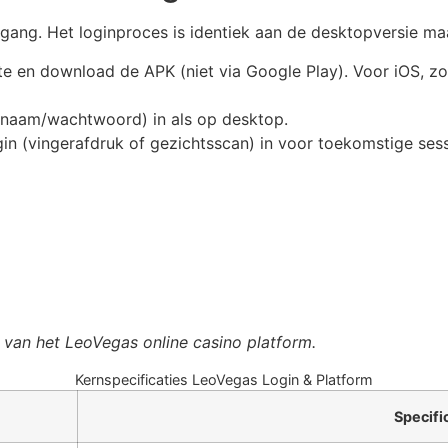
ang. Het loginproces is identiek aan de desktopversie maar 
te en download de APK (niet via Google Play). Voor iOS, zo
snaam/wachtwoord) in als op desktop.
n (vingerafdruk of gezichtsscan) in voor toekomstige sessie
n van het LeoVegas online casino platform.
Kernspecificaties LeoVegas Login & Platform
Specifi