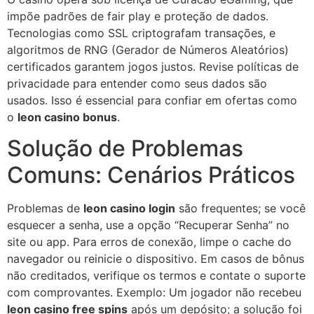
impõe padrões de fair play e proteção de dados.
Tecnologias como SSL criptografam transações, e
algoritmos de RNG (Gerador de Números Aleatórios)
certificados garantem jogos justos. Revise políticas de
privacidade para entender como seus dados são
usados. Isso é essencial para confiar em ofertas como
o
leon casino bonus
.
Solução de Problemas
Comuns: Cenários Práticos
Problemas de
leon casino login
são frequentes; se você
esquecer a senha, use a opção “Recuperar Senha” no
site ou app. Para erros de conexão, limpe o cache do
navegador ou reinicie o dispositivo. Em casos de bônus
não creditados, verifique os termos e contate o suporte
com comprovantes. Exemplo: Um jogador não recebeu
leon casino free spins
após um depósito; a solução foi