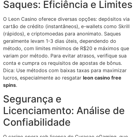
Saques: Eficiência e Limites
O Leon Casino oferece diversas opções: depósitos via
cartão de crédito (instantâneos), e-wallets como Skrill
(rápidos), e criptomoedas para anonimato. Saques
geralmente levam 1-3 dias úteis, dependendo do
método, com limites mínimos de R$20 e máximos que
variam por método. Para evitar atrasos, verifique sua
conta e cumpra os requisitos de apostas de bônus.
Dica: Use métodos com baixas taxas para maximizar
lucros, especialmente ao resgatar
leon casino free
spins
.
Segurança e
Licenciamento: Análise de
Confiabilidade
O casino opera sob licença de Curacao eGaming, que