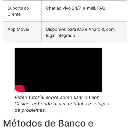
Suporte ao
Chat ao vivo 24/7, e-mail, FAQ
Cliente
App Móvel
Disponível para iOS e Android, com
login integrado
Vídeo tutorial sobre como usar o Leon
Casino, cobrindo dicas de bônus e solução
de problemas.
Métodos de Banco e