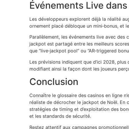
Événements Live dans 
Les développeurs explorent déjà la réalité a
ornement placé débloque un mini‑bonus, et le 
Parallèlement, les événements live avec des c
jackpot est partagé entre les meilleurs scores
que “live‑jackpot pool” ou “AR‑triggered bonu
Les prévisions indiquent que d’ici 2028, plu
modifiant ainsi la façon dont les joueurs perç
Conclusion
Connaître le glossaire des casinos en ligne n
réaliste de décrocher le jackpot de Noël. En
stratégies de timing et d’exploitation des bo
et les standards de sécurité.
Restez attentif aux campagnes promotionnelle