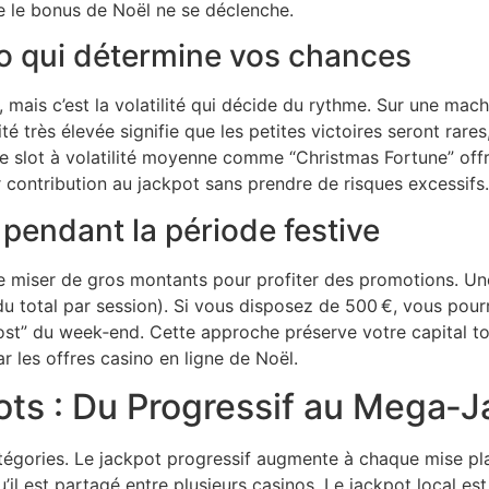
e le bonus de Noël ne se déclenche.
 duo qui détermine vos chances
, mais c’est la volatilité qui décide du rythme. Sur une m
té très élevée signifie que les petites victoires seront rar
 slot à volatilité moyenne comme “Christmas Fortune” offre 
 contribution au jackpot sans prendre de risques excessifs.
pendant la période festive
e miser de gros montants pour profiter des promotions. Une
u total par session). Si vous disposez de 500 €, vous pourr
st” du week‑end. Cette approche préserve votre capital to
ar les offres casino en ligne de Noël.
ots : Du Progressif au Mega‑J
tégories. Le jackpot progressif augmente à chaque mise plac
u’il est partagé entre plusieurs casinos. Le jackpot local es