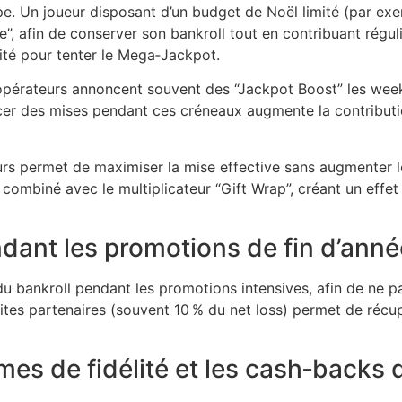
ape. Un joueur disposant d’un budget de Noël limité (par exe
”, afin de conserver son bankroll tout en contribuant régul
lité pour tenter le Mega‑Jackpot.
s opérateurs annoncent souvent des “Jackpot Boost” les wee
acer des mises pendant ces créneaux augmente la contributi
teurs permet de maximiser la mise effective sans augmenter l
e combiné avec le multiplicateur “Gift Wrap”, créant un effe
ndant les promotions de fin d’anné
u bankroll pendant les promotions intensives, afin de ne pa
 sites partenaires (souvent 10 % du net loss) permet de récu
mes de fidélité et les cash‑backs 