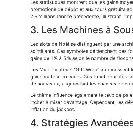
Les statistiques montrent que les gains moye
promotions de dépôt et aux tours gratuits addi
2,9 millions l’année précédente, illustrant l’
3. Les Machines à Sou
Les slots de Noël se distinguent par une arch
scintillants. Ces symboles déclenchent des fo
gains de 1 % à 5 % selon le nombre de flocon
Les Multiplicateurs “Gift Wrap” apparaissent 
gains du tour en cours. Ces fonctionnalités s
de nouveaux, augmentant les chances de co
Le thème influence également le taux de paiem
inciter à miser davantage. Cependant, les dév
inflation du jackpot.
4. Stratégies Avancée