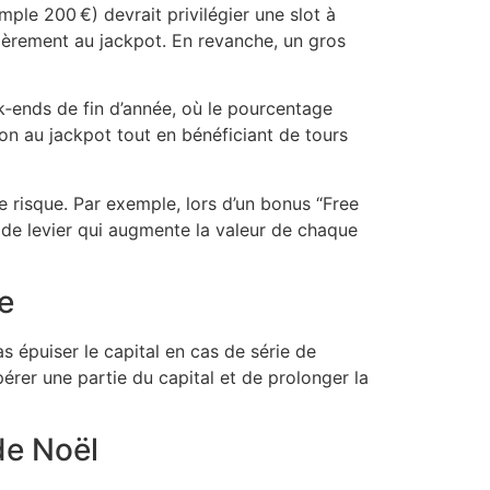
mple 200 €) devrait privilégier une slot à
ièrement au jackpot. En revanche, un gros
k‑ends de fin d’année, où le pourcentage
on au jackpot tout en bénéficiant de tours
e risque. Par exemple, lors d’un bonus “Free
t de levier qui augmente la valeur de chaque
e
s épuiser le capital en cas de série de
pérer une partie du capital et de prolonger la
de Noël