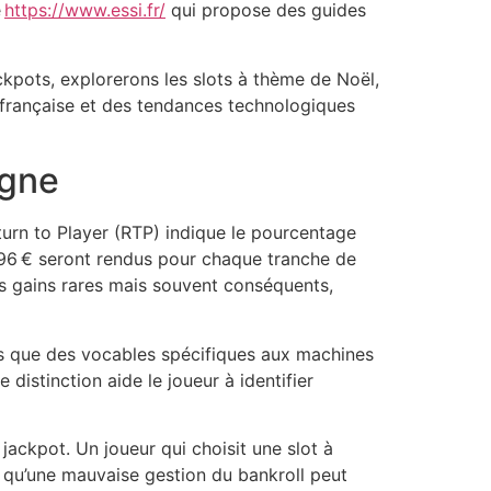
e
https://www.essi.fr/
qui propose des guides
ckpots, explorerons les slots à thème de Noël,
 française et des tendances technologiques
igne
turn to Player (RTP) indique le pourcentage
, 96 € seront rendus pour chaque tranche de
des gains rares mais souvent conséquents,
rs que des vocables spécifiques aux machines
distinction aide le joueur à identifier
jackpot. Un joueur qui choisit une slot à
s qu’une mauvaise gestion du bankroll peut