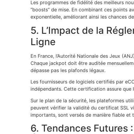
Les programmes de fidélité des meilleurs nou
“boosts” de mise. En combinant ces points av
exponentielle, améliorant ainsi les chances de
5. L’Impact de la Régle
Ligne
En France, l’Autorité Nationale des Jeux (ANJ
Chaque jackpot doit être auditée mensuelleme
dépasse pas les plafonds légaux.
Les fournisseurs de logiciels certifiés par
indépendants. Cette certification assure que l
Sur le plan de la sécurité, les plateformes ut
peuvent vérifier la validité du certificat SSL
importants, sont versés de manière fiable et 
6. Tendances Futures :