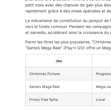
petit mais avec des chances de gain plus élev
rapidement grâce à des mises spéciales et de
Le mécanisme de constitution du jackpot de 
vers le fonds commun. Pendant les campagnes
et samedis, accélérant ainsi la croissance du 
Parmi les titres les plus populaires, “Christm
“Santa’s Mega Reel” (Play’n GO) offre un Me
Jeu
Christmas Fortune
Progress
Santa’s Mega Reel
Mega‑Ja
Frosty Free Spins
Local