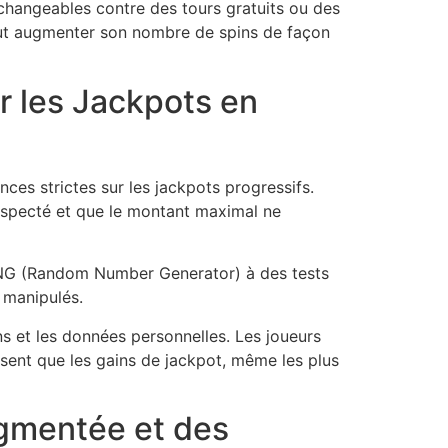
changeables contre des tours gratuits ou des
peut augmenter son nombre de spins de façon
ur les Jackpots en
ces strictes sur les jackpots progressifs.
especté et que le montant maximal ne
 RNG (Random Number Generator) à des tests
s manipulés.
ons et les données personnelles. Les joueurs
issent que les gains de jackpot, même les plus
ugmentée et des