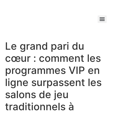
Le grand pari du
cœur : comment les
programmes VIP en
ligne surpassent les
salons de jeu
traditionnels à