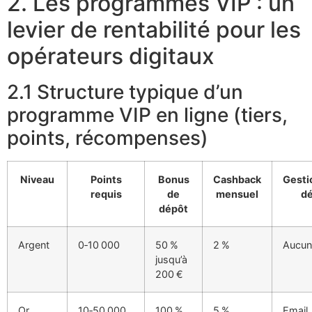
2. Les programmes VIP : un
levier de rentabilité pour les
opérateurs digitaux
2.1 Structure typique d’un
programme VIP en ligne (tiers,
points, récompenses)
Niveau
Points
Bonus
Cashback
Gesti
requis
de
mensuel
dé
dépôt
Argent
0‑10 000
50 %
2 %
Aucun
jusqu’à
200 €
Or
10‑50 000
100 %
5 %
Email