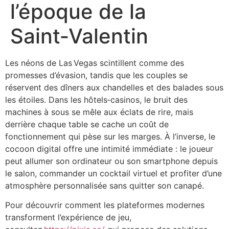
l’époque de la
Saint‑Valentin
Les néons de Las Vegas scintillent comme des
promesses d’évasion, tandis que les couples se
réservent des dîners aux chandelles et des balades sous
les étoiles. Dans les hôtels‑casinos, le bruit des
machines à sous se mêle aux éclats de rire, mais
derrière chaque table se cache un coût de
fonctionnement qui pèse sur les marges. À l’inverse, le
cocoon digital offre une intimité immédiate : le joueur
peut allumer son ordinateur ou son smartphone depuis
le salon, commander un cocktail virtuel et profiter d’une
atmosphère personnalisée sans quitter son canapé.
Pour découvrir comment les plateformes modernes
transforment l’expérience de jeu,