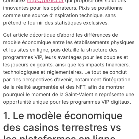
consultez
https://pixis.co/
qui propose des solutions
innovantes pour les opérateurs. Pixis se positionne
comme une source d’inspiration technique, sans
prétendre fournir des statistiques exclusives.
Cet article décortique d’abord les différences de
modèle économique entre les établissements physiques
et les sites en ligne, puis détaille la structure des
programmes VIP, leurs avantages pour les couples et
les joueurs exigeants, ainsi que les impacts financiers,
technologiques et réglementaires. Le tout se conclut
par des perspectives d’avenir, notamment l’intégration
de la réalité augmentée et des NFT, afin de montrer
pourquoi le moment de la Saint‑Valentin représente une
opportunité unique pour les programmes VIP digitaux.
1. Le modèle économique
des casinos terrestres vs