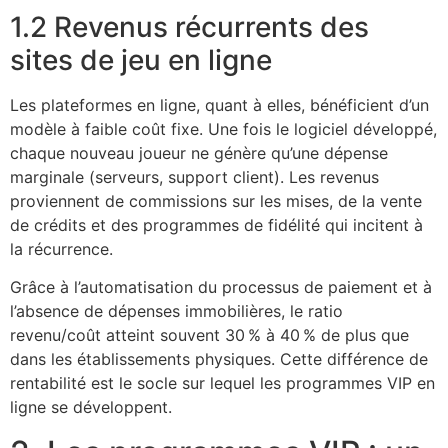
1.2 Revenus récurrents des
sites de jeu en ligne
Les plateformes en ligne, quant à elles, bénéficient d’un
modèle à faible coût fixe. Une fois le logiciel développé,
chaque nouveau joueur ne génère qu’une dépense
marginale (serveurs, support client). Les revenus
proviennent de commissions sur les mises, de la vente
de crédits et des programmes de fidélité qui incitent à
la récurrence.
Grâce à l’automatisation du processus de paiement et à
l’absence de dépenses immobilières, le ratio
revenu/coût atteint souvent 30 % à 40 % de plus que
dans les établissements physiques. Cette différence de
rentabilité est le socle sur lequel les programmes VIP en
ligne se développent.