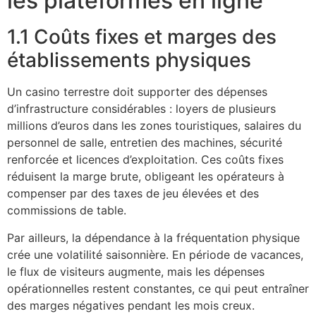
les plateformes en ligne
1.1 Coûts fixes et marges des
établissements physiques
Un casino terrestre doit supporter des dépenses
d’infrastructure considérables : loyers de plusieurs
millions d’euros dans les zones touristiques, salaires du
personnel de salle, entretien des machines, sécurité
renforcée et licences d’exploitation. Ces coûts fixes
réduisent la marge brute, obligeant les opérateurs à
compenser par des taxes de jeu élevées et des
commissions de table.
Par ailleurs, la dépendance à la fréquentation physique
crée une volatilité saisonnière. En période de vacances,
le flux de visiteurs augmente, mais les dépenses
opérationnelles restent constantes, ce qui peut entraîner
des marges négatives pendant les mois creux.