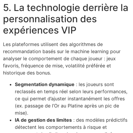
5. La technologie derrière la
personnalisation des
expériences VIP
Les plateformes utilisent des algorithmes de
recommandation basés sur le machine learning pour
analyser le comportement de chaque joueur : jeux
favoris, fréquence de mise, volatilité préférée et
historique des bonus.
Segmentation dynamique
: les joueurs sont
reclassés en temps réel selon leurs performances,
ce qui permet d’ajuster instantanément les offres
(ex. passage de l’Or au Platine après un pic de
mise).
IA de gestion des limites
: des modèles prédictifs
détectent les comportements à risque et