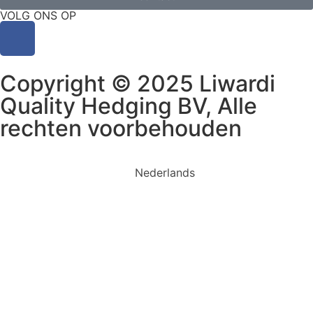
VOLG ONS OP
Copyright © 2025 Liwardi
Quality Hedging BV, Alle
rechten voorbehouden
Nederlands