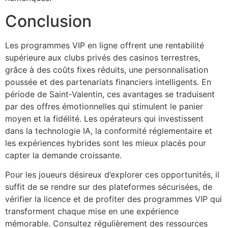
Conclusion
Les programmes VIP en ligne offrent une rentabilité
supérieure aux clubs privés des casinos terrestres,
grâce à des coûts fixes réduits, une personnalisation
poussée et des partenariats financiers intelligents. En
période de Saint‑Valentin, ces avantages se traduisent
par des offres émotionnelles qui stimulent le panier
moyen et la fidélité. Les opérateurs qui investissent
dans la technologie IA, la conformité réglementaire et
les expériences hybrides sont les mieux placés pour
capter la demande croissante.
Pour les joueurs désireux d’explorer ces opportunités, il
suffit de se rendre sur des plateformes sécurisées, de
vérifier la licence et de profiter des programmes VIP qui
transforment chaque mise en une expérience
mémorable. Consultez régulièrement des ressources