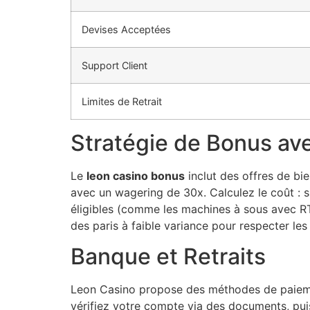
Devises Acceptées
Support Client
Limites de Retrait
Stratégie de Bonus av
Le
leon casino bonus
inclut des offres de bi
avec un wagering de 30x. Calculez le coût : 
éligibles (comme les machines à sous avec RT
des paris à faible variance pour respecter les
Banque et Retraits
Leon Casino propose des méthodes de paiement
vérifiez votre compte via des documents, pui