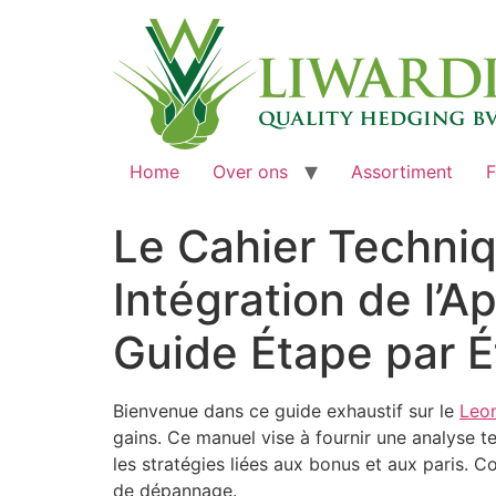
Home
Over ons
Assortiment
F
Le Cahier Techni
Intégration de l’A
Guide Étape par 
Bienvenue dans ce guide exhaustif sur le
Leon
gains. Ce manuel vise à fournir une analyse te
les stratégies liées aux bonus et aux paris. C
de dépannage.