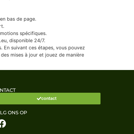
 en bas de page.
t.
motions spécifiques.
eu, disponible 24/7.
s. En suivant ces étapes, vous pouvez
 des mises à jour et jouez de manière
NTACT
contact
LG ONS OP