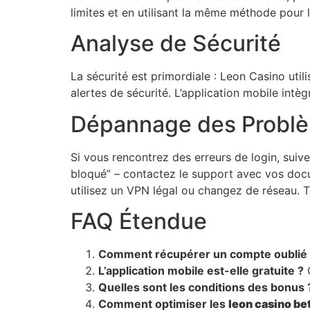
limites et en utilisant la même méthode pour l
Analyse de Sécurité
La sécurité est primordiale : Leon Casino util
alertes de sécurité. L’application mobile intè
Dépannage des Problè
Si vous rencontrez des erreurs de login, suive
bloqué” – contactez le support avec vos doc
utilisez un VPN légal ou changez de réseau. Te
FAQ Étendue
Comment récupérer un compte oublié
L’application mobile est-elle gratuite ?
O
Quelles sont les conditions des bonus 
Comment optimiser les
leon casino be