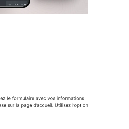
ssez le formulaire avec vos informations
se sur la page d’accueil. Utilisez l’option