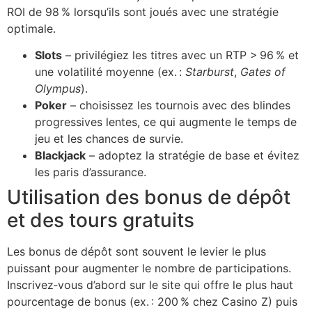
ROI de 98 % lorsqu’ils sont joués avec une stratégie
optimale.
Slots
– privilégiez les titres avec un RTP > 96 % et
une volatilité moyenne (ex. :
Starburst
,
Gates of
Olympus
).
Poker
– choisissez les tournois avec des blindes
progressives lentes, ce qui augmente le temps de
jeu et les chances de survie.
Blackjack
– adoptez la stratégie de base et évitez
les paris d’assurance.
Utilisation des bonus de dépôt
et des tours gratuits
Les bonus de dépôt sont souvent le levier le plus
puissant pour augmenter le nombre de participations.
Inscrivez‑vous d’abord sur le site qui offre le plus haut
pourcentage de bonus (ex. : 200 % chez Casino Z) puis