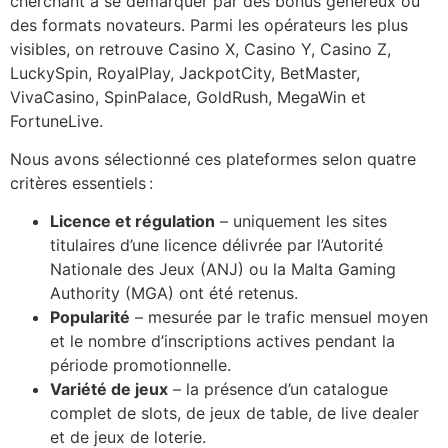
cherchant à se démarquer par des bonus généreux ou
des formats novateurs. Parmi les opérateurs les plus
visibles, on retrouve Casino X, Casino Y, Casino Z,
LuckySpin, RoyalPlay, JackpotCity, BetMaster,
VivaCasino, SpinPalace, GoldRush, MegaWin et
FortuneLive.
Nous avons sélectionné ces plateformes selon quatre
critères essentiels :
Licence et régulation
– uniquement les sites
titulaires d’une licence délivrée par l’Autorité
Nationale des Jeux (ANJ) ou la Malta Gaming
Authority (MGA) ont été retenus.
Popularité
– mesurée par le trafic mensuel moyen
et le nombre d’inscriptions actives pendant la
période promotionnelle.
Variété de jeux
– la présence d’un catalogue
complet de slots, de jeux de table, de live dealer
et de jeux de loterie.