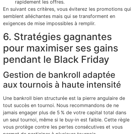
rapidement les offres.
En suivant ces critères, vous éviterez les promotions qui
semblent alléchantes mais qui se transforment en
exigences de mise impossibles à remplir.
6. Stratégies gagnantes
pour maximiser ses gains
pendant le Black Friday
Gestion de bankroll adaptée
aux tournois à haute intensité
Une bankroll bien structurée est la pierre angulaire de
tout succès en tournoi. Nous recommandons de ne
jamais engager plus de 5 % de votre capital total dans
un seul tournoi, même si le buy‑in est faible. Cette règle
vous protège contre les pertes consécutives et vous