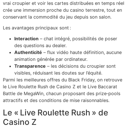
vrai croupier et voir les cartes distribuées en temps réel
crée une immersion proche du casino terrestre, tout en
conservant la commodité du jeu depuis son salon.
Les avantages principaux sont :
Interaction
– chat intégré, possibilités de poser
des questions au dealer.
Authenticité
– flux vidéo haute définition, aucune
animation générée par ordinateur.
Transparence
– les décisions du croupier sont
visibles, réduisant les doutes sur l’équité.
Parmi les meilleures offres du Black Friday, on retrouve
le Live Roulette Rush de Casino Z et le Live Baccarat
Battle de MegaWin, chacun proposant des prize‑pools
attractifs et des conditions de mise raisonnables.
Le « Live Roulette Rush » de
Casino Z