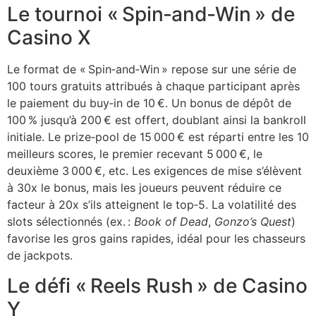
Le tournoi « Spin‑and‑Win » de
Casino X
Le format de « Spin‑and‑Win » repose sur une série de
100 tours gratuits attribués à chaque participant après
le paiement du buy‑in de 10 €. Un bonus de dépôt de
100 % jusqu’à 200 € est offert, doublant ainsi la bankroll
initiale. Le prize‑pool de 15 000 € est réparti entre les 10
meilleurs scores, le premier recevant 5 000 €, le
deuxième 3 000 €, etc. Les exigences de mise s’élèvent
à 30x le bonus, mais les joueurs peuvent réduire ce
facteur à 20x s’ils atteignent le top‑5. La volatilité des
slots sélectionnés (ex. :
Book of Dead
,
Gonzo’s Quest
)
favorise les gros gains rapides, idéal pour les chasseurs
de jackpots.
Le défi « Reels Rush » de Casino
Y