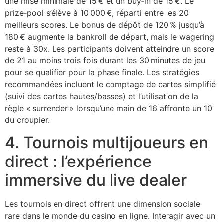
une mise minimale de 15 € et un buy‑in de 15 €. Le
prize‑pool s’élève à 10 000 €, réparti entre les 20
meilleurs scores. Le bonus de dépôt de 120 % jusqu’à
180 € augmente la bankroll de départ, mais le wagering
reste à 30x. Les participants doivent atteindre un score
de 21 au moins trois fois durant les 30 minutes de jeu
pour se qualifier pour la phase finale. Les stratégies
recommandées incluent le comptage de cartes simplifié
(suivi des cartes hautes/basses) et l’utilisation de la
règle « surrender » lorsqu’une main de 16 affronte un 10
du croupier.
4. Tournois multijoueurs en
direct : l’expérience
immersive du live dealer
Les tournois en direct offrent une dimension sociale
rare dans le monde du casino en ligne. Interagir avec un