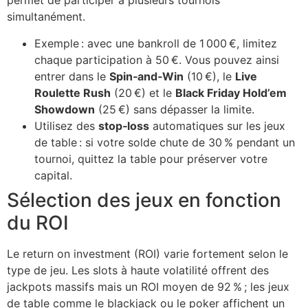
permet de participer à plusieurs tournois
simultanément.
Exemple : avec une bankroll de 1 000 €, limitez
chaque participation à 50 €. Vous pouvez ainsi
entrer dans le
Spin‑and‑Win
(10 €), le
Live
Roulette Rush
(20 €) et le
Black Friday Hold’em
Showdown
(25 €) sans dépasser la limite.
Utilisez des
stop‑loss
automatiques sur les jeux
de table : si votre solde chute de 30 % pendant un
tournoi, quittez la table pour préserver votre
capital.
Sélection des jeux en fonction
du ROI
Le return on investment (ROI) varie fortement selon le
type de jeu. Les slots à haute volatilité offrent des
jackpots massifs mais un ROI moyen de 92 % ; les jeux
de table comme le blackjack ou le poker affichent un