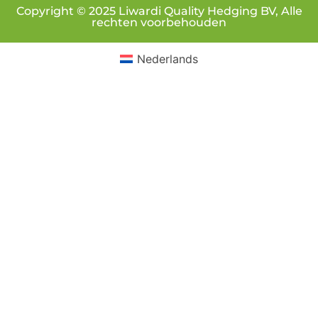
Copyright © 2025 Liwardi Quality Hedging BV, Alle
rechten voorbehouden
Nederlands