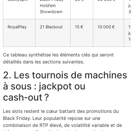
Hold’em
j
Showdown
3
RoyalPlay
21 Blackout
15 €
10 000 €
1
j
1
Ce tableau synthétise les éléments clés qui seront
détaillés dans les sections suivantes.
2. Les tournois de machines
à sous : jackpot ou
cash‑out ?
Les slots restent le cœur battant des promotions du
Black Friday. Leur popularité repose sur une
combinaison de RTP élevé, de volatilité variable et de