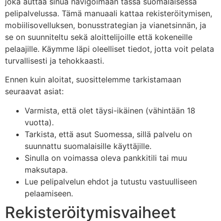
joka auttaa sinua navigoimaan tässä suomalaisessa
pelipalvelussa. Tämä manuaali kattaa rekisteröitymisen,
mobiilisovelluksen, bonusstrategian ja vianetsinnän, ja
se on suunniteltu sekä aloittelijoille että kokeneille
pelaajille. Käymme läpi oleelliset tiedot, jotta voit pelata
turvallisesti ja tehokkaasti.
Ennen kuin aloitat, suosittelemme tarkistamaan
seuraavat asiat:
Varmista, että olet täysi-ikäinen (vähintään 18
vuotta).
Tarkista, että asut Suomessa, sillä palvelu on
suunnattu suomalaisille käyttäjille.
Sinulla on voimassa oleva pankkitili tai muu
maksutapa.
Lue pelipalvelun ehdot ja tutustu vastuulliseen
pelaamiseen.
Rekisteröitymisvaiheet