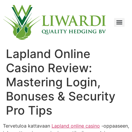
Lapland Online
Casino Review:
Mastering Login,
Bonuses & Security
Pro Tips
Tervetuloa kattavaan
Lapland online casino
-oppaaseen,