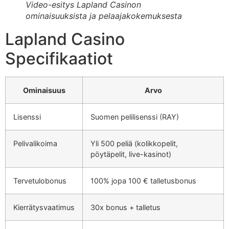
Video-esitys Lapland Casinon
ominaisuuksista ja pelaajakokemuksesta
Lapland Casino
Specifikaatiot
Ominaisuus
Arvo
Lisenssi
Suomen pelilisenssi (RAY)
Pelivalikoima
Yli 500 peliä (kolikkopelit,
pöytäpelit, live-kasinot)
Tervetulobonus
100% jopa 100 € talletusbonus
Kierrätysvaatimus
30x bonus + talletus