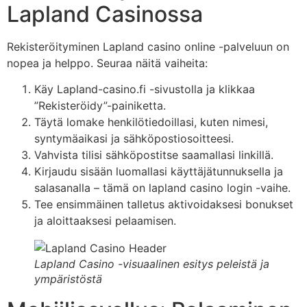
Lapland Casinossa
Rekisteröityminen Lapland casino online -palveluun on
nopea ja helppo. Seuraa näitä vaiheita:
Käy Lapland-casino.fi -sivustolla ja klikkaa
”Rekisteröidy”-painiketta.
Täytä lomake henkilötiedoillasi, kuten nimesi,
syntymäaikasi ja sähköpostiosoitteesi.
Vahvista tilisi sähköpostitse saamallasi linkillä.
Kirjaudu sisään luomallasi käyttäjätunnuksella ja
salasanalla – tämä on lapland casino login -vaihe.
Tee ensimmäinen talletus aktivoidaksesi bonukset
ja aloittaaksesi pelaamisen.
Lapland Casino -visuaalinen esitys peleistä ja
ympäristöstä