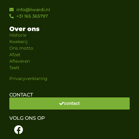
info@liwardi.nl
+31 165 365797
Over ons
Historie
Kwekerij
Ons motto
Afzet
Afleveren
Teelt
Privacyverklaring
CONTACT
contact
VOLG ONS OP