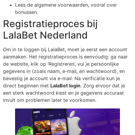
Lees de algemene voorwaarden, vooral over
bonussen.
Registratieproces bij
LalaBet Nederland
Om in te loggen bij LalaBet, moet je eerst een account
aanmaken. Het registratieproces is eenvoudig: ga naar
de website, klik op ‘Registreren’, vul je persoonlijke
gegevens in (zoals naam, e-mail, en wachtwoord), en
bevestig je account via e-mail. Na verificatie kun je
direct beginnen met
LalaBet login
. Zorg ervoor dat je
een sterk wachtwoord kiest en je gegevens accuraat
invult om problemen later te voorkomen.