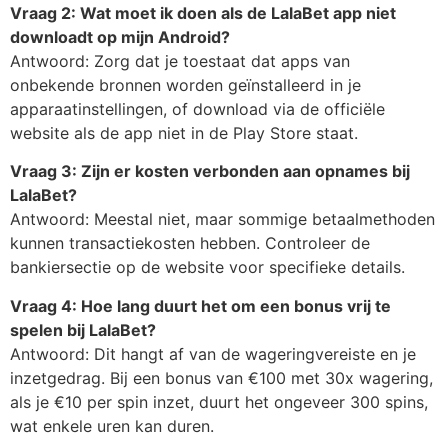
Vraag 2: Wat moet ik doen als de LalaBet app niet
downloadt op mijn Android?
Antwoord: Zorg dat je toestaat dat apps van
onbekende bronnen worden geïnstalleerd in je
apparaatinstellingen, of download via de officiële
website als de app niet in de Play Store staat.
Vraag 3: Zijn er kosten verbonden aan opnames bij
LalaBet?
Antwoord: Meestal niet, maar sommige betaalmethoden
kunnen transactiekosten hebben. Controleer de
bankiersectie op de website voor specifieke details.
Vraag 4: Hoe lang duurt het om een bonus vrij te
spelen bij LalaBet?
Antwoord: Dit hangt af van de wageringvereiste en je
inzetgedrag. Bij een bonus van €100 met 30x wagering,
als je €10 per spin inzet, duurt het ongeveer 300 spins,
wat enkele uren kan duren.