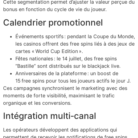
Cette segmentation permet d’ajuster la valeur perçue du
bonus en fonction du cycle de vie du joueur.
Calendrier promotionnel
Événements sportifs : pendant la Coupe du Monde,
les casinos offrent des free spins liés à des jeux de
cartes « World Cup Edition ».
Fêtes nationales : le 14 juillet, des free spins
“Bastille” sont distribués sur le blackjack live.
Anniversaires de la plateforme : un boost de
15 free spins pour tous les joueurs actifs le jour J.
Ces campagnes synchronisent le marketing avec des
moments de forte visibilité, maximisant le trafic
organique et les conversions.
Intégration multi‑canal
Les opérateurs développent des applications qui
permettent de recevoir les notifications de free spins