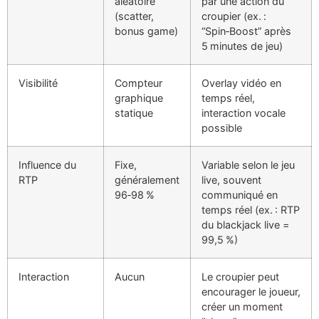
aléatoire
par une action du
(scatter,
croupier (ex. :
bonus game)
“Spin‑Boost” après
5 minutes de jeu)
Visibilité
Compteur
Overlay vidéo en
graphique
temps réel,
statique
interaction vocale
possible
Influence du
Fixe,
Variable selon le jeu
RTP
généralement
live, souvent
96‑98 %
communiqué en
temps réel (ex. : RTP
du blackjack live =
99,5 %)
Interaction
Aucun
Le croupier peut
encourager le joueur,
créer un moment