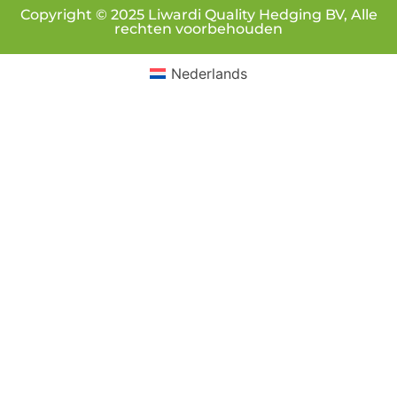
Copyright © 2025 Liwardi Quality Hedging BV, Alle
rechten voorbehouden
Nederlands