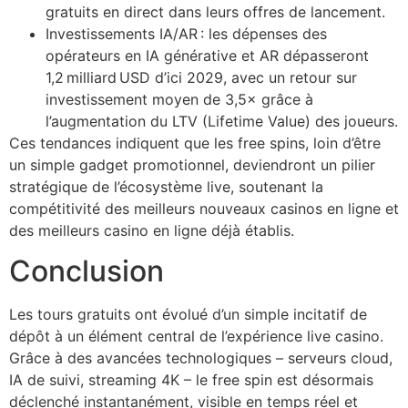
gratuits en direct dans leurs offres de lancement.
Investissements IA/AR : les dépenses des
opérateurs en IA générative et AR dépasseront
1,2 milliard USD d’ici 2029, avec un retour sur
investissement moyen de 3,5× grâce à
l’augmentation du LTV (Lifetime Value) des joueurs.
Ces tendances indiquent que les free spins, loin d’être
un simple gadget promotionnel, deviendront un pilier
stratégique de l’écosystème live, soutenant la
compétitivité des meilleurs nouveaux casinos en ligne et
des meilleurs casino en ligne déjà établis.
Conclusion
Les tours gratuits ont évolué d’un simple incitatif de
dépôt à un élément central de l’expérience live casino.
Grâce à des avancées technologiques – serveurs cloud,
IA de suivi, streaming 4K – le free spin est désormais
déclenché instantanément, visible en temps réel et