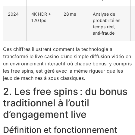
2024
4K HDR +
28 ms
Analyse de
120 fps
probabilité en
temps réel,
anti‑fraude
Ces chiffres illustrent comment la technologie a
transformé le live casino d’une simple diffusion vidéo en
un environnement interactif où chaque bonus, y compris
les free spins, est géré avec la même rigueur que les
jeux de machines à sous classiques.
2. Les free spins : du bonus
traditionnel à l’outil
d’engagement live
Définition et fonctionnement