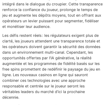
intégré dans le dialogue du croupier. Cette transparence
renforce la confiance du joueur, prolonge le temps de
jeu et augmente les dépôts moyens, tout en offrant aux
opérateurs un levier puissant pour segmenter, fidéliser
et monétiser leur audience.
Les défis restent réels : les régulateurs exigent plus de
clarté, les joueurs attendent une transparence totale et
les opérateurs doivent garantir la sécurité des données
dans un environnement multi‑canal. Cependant, les
opportunités offertes par l’IA générative, la réalité
augmentée et les programmes de fidélité basés sur les
free spins promettent de redéfinir le paysage du jeu en
ligne. Les nouveaux casinos en ligne qui sauront
combiner ces technologies avec une approche
responsable et centrée sur le joueur seront les
véritables leaders du marché d’ici la prochaine
décennie.