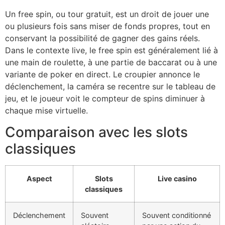
Un free spin, ou tour gratuit, est un droit de jouer une
ou plusieurs fois sans miser de fonds propres, tout en
conservant la possibilité de gagner des gains réels.
Dans le contexte live, le free spin est généralement lié à
une main de roulette, à une partie de baccarat ou à une
variante de poker en direct. Le croupier annonce le
déclenchement, la caméra se recentre sur le tableau de
jeu, et le joueur voit le compteur de spins diminuer à
chaque mise virtuelle.
Comparaison avec les slots
classiques
Aspect
Slots
Live casino
classiques
Déclenchement
Souvent
Souvent conditionné