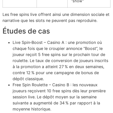
“show”
Les free spins live offrent ainsi une dimension sociale et
narrative que les slots ne peuvent pas reproduire.
Études de cas
Live Spin‑Boost – Casino A : une promotion où
chaque fois que le croupier annonce “Boost”, le
joueur reçoit 5 free spins sur le prochain tour de
roulette. Le taux de conversion de joueurs inscrits
à la promotion a atteint 27 % en deux semaines,
contre 12 % pour une campagne de bonus de
dépôt classique.
Free Spin Roulette – Casino B : les nouveaux
joueurs reçoivent 10 free spins dès leur première
session live. Le dépôt moyen sur la semaine
suivante a augmenté de 34 % par rapport à la
moyenne historique.