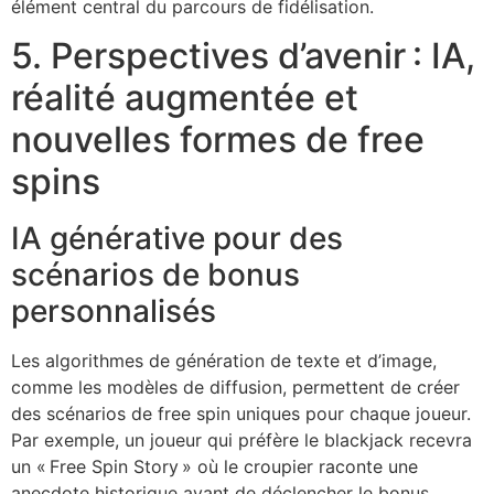
élément central du parcours de fidélisation.
5. Perspectives d’avenir : IA,
réalité augmentée et
nouvelles formes de free
spins
IA générative pour des
scénarios de bonus
personnalisés
Les algorithmes de génération de texte et d’image,
comme les modèles de diffusion, permettent de créer
des scénarios de free spin uniques pour chaque joueur.
Par exemple, un joueur qui préfère le blackjack recevra
un « Free Spin Story » où le croupier raconte une
anecdote historique avant de déclencher le bonus,