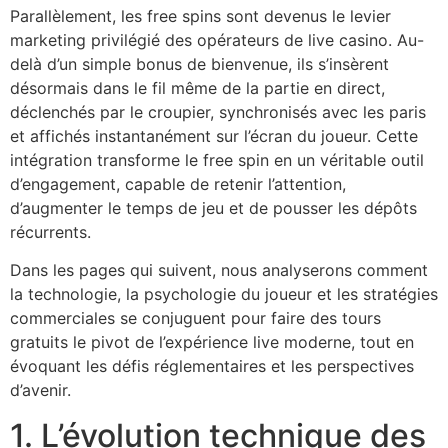
Parallèlement, les free spins sont devenus le levier
marketing privilégié des opérateurs de live casino. Au-
delà d’un simple bonus de bienvenue, ils s’insèrent
désormais dans le fil même de la partie en direct,
déclenchés par le croupier, synchronisés avec les paris
et affichés instantanément sur l’écran du joueur. Cette
intégration transforme le free spin en un véritable outil
d’engagement, capable de retenir l’attention,
d’augmenter le temps de jeu et de pousser les dépôts
récurrents.
Dans les pages qui suivent, nous analyserons comment
la technologie, la psychologie du joueur et les stratégies
commerciales se conjuguent pour faire des tours
gratuits le pivot de l’expérience live moderne, tout en
évoquant les défis réglementaires et les perspectives
d’avenir.
1. L’évolution technique des