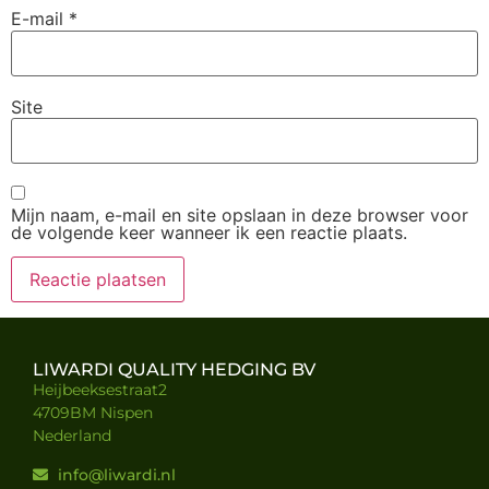
E-mail
*
Site
Mijn naam, e-mail en site opslaan in deze browser voor
de volgende keer wanneer ik een reactie plaats.
LIWARDI QUALITY HEDGING BV
Heijbeeksestraat2
4709BM Nispen
Nederland
info@liwardi.nl