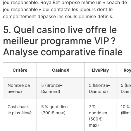
jeu responsable. RoyalBet propose même un « coach de
jeu responsable » qui contacte les joueurs dont le
comportement dépasse les seuils de mise définis.
5. Quel casino live offre le
meilleur programme VIP ?
Analyse comparative finale
Critère
CasinoX
LivePlay
Roy
Nombre de
5 (Bronze–
5 (Bronze–
5 (B
niveaux
Diamond)
Diamond)
Diam
Cash‑back
5 % quotidien
7 %
10 %
le plus élevé
(300 € max)
quotidien
(illim
(500 €
max)