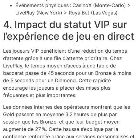
Événements physiques : CasinoX (Monte‑Carlo) >
LivePlay (New York) > RoyalBet (Las Vegas)
4. Impact du statut VIP sur
l’expérience de jeu en direct
Les joueurs VIP bénéficient d’une réduction du temps
d’attente grâce à une file d’attente prioritaire. Chez
LivePlay, le temps moyen d’accès à une table de
baccarat passe de 45 seconds pour un Bronze à moins
de 5 seconds pour un Diamond. Cette rapidité
encourage les joueurs à placer des mises plus
fréquentes et plus importantes.
Les données internes des opérateurs montrent que les
Gold passent en moyenne 3,2 heures de plus par
session que les Bronze, et que leur budget moyen
augmente de 27 %. Cette hausse s’explique par la
confiance renforcée grâce aux services personnalisés et