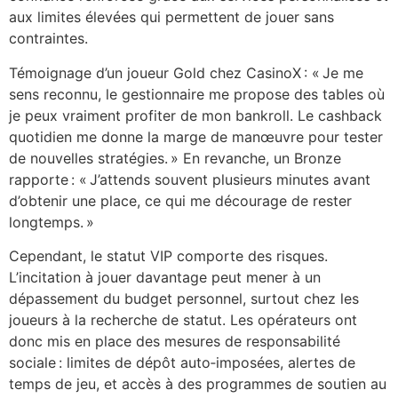
aux limites élevées qui permettent de jouer sans
contraintes.
Témoignage d’un joueur Gold chez CasinoX : « Je me
sens reconnu, le gestionnaire me propose des tables où
je peux vraiment profiter de mon bankroll. Le cashback
quotidien me donne la marge de manœuvre pour tester
de nouvelles stratégies. » En revanche, un Bronze
rapporte : « J’attends souvent plusieurs minutes avant
d’obtenir une place, ce qui me décourage de rester
longtemps. »
Cependant, le statut VIP comporte des risques.
L’incitation à jouer davantage peut mener à un
dépassement du budget personnel, surtout chez les
joueurs à la recherche de statut. Les opérateurs ont
donc mis en place des mesures de responsabilité
sociale : limites de dépôt auto‑imposées, alertes de
temps de jeu, et accès à des programmes de soutien au