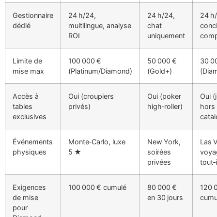
Gestionnaire
24 h/24,
24 h/24,
24 h
dédié
multilingue, analyse
chat
conci
ROI
uniquement
comp
Limite de
100 000 €
50 000 €
30 0
mise max
(Platinum/Diamond)
(Gold+)
(Dia
Accès à
Oui (croupiers
Oui (poker
Oui (
tables
privés)
high‑roller)
hors
exclusives
cata
Événements
Monte‑Carlo, luxe
New York,
Las 
physiques
5 ★
soirées
voya
privées
tout‑i
Exigences
100 000 € cumulé
80 000 €
120 
de mise
en 30 jours
cumu
pour