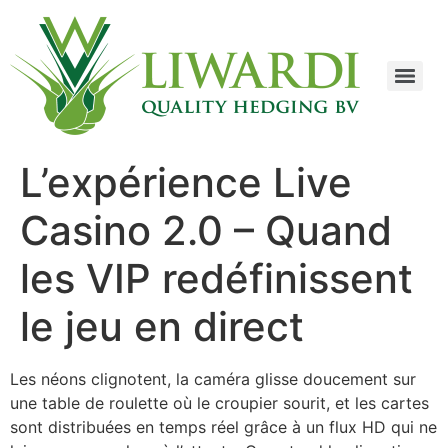
L’expérience Live
Casino 2.0 – Quand
les VIP redéfinissent
le jeu en direct
Les néons clignotent, la caméra glisse doucement sur
une table de roulette où le croupier sourit, et les cartes
sont distribuées en temps réel grâce à un flux HD qui ne