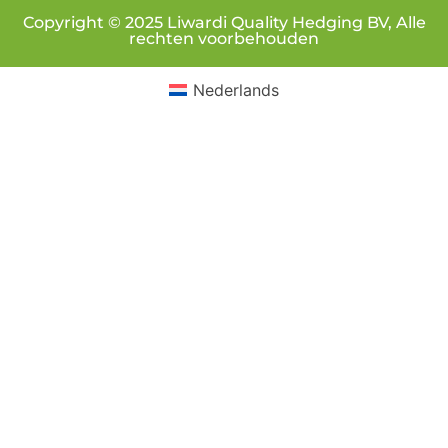
Copyright © 2025 Liwardi Quality Hedging BV, Alle
rechten voorbehouden
Nederlands