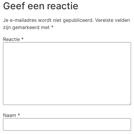
Geef een reactie
Je e-mailadres wordt niet gepubliceerd.
Vereiste velden
zijn gemarkeerd met
*
Reactie
*
Naam
*