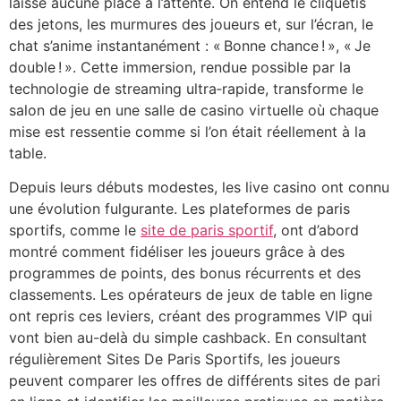
laisse aucune place à l’attente. On entend le cliquetis
des jetons, les murmures des joueurs et, sur l’écran, le
chat s’anime instantanément : « Bonne chance ! », « Je
double ! ». Cette immersion, rendue possible par la
technologie de streaming ultra‑rapide, transforme le
salon de jeu en une salle de casino virtuelle où chaque
mise est ressentie comme si l’on était réellement à la
table.
Depuis leurs débuts modestes, les live casino ont connu
une évolution fulgurante. Les plateformes de paris
sportifs, comme le
site de paris sportif
, ont d’abord
montré comment fidéliser les joueurs grâce à des
programmes de points, des bonus récurrents et des
classements. Les opérateurs de jeux de table en ligne
ont repris ces leviers, créant des programmes VIP qui
vont bien au-delà du simple cashback. En consultant
régulièrement Sites De Paris Sportifs, les joueurs
peuvent comparer les offres de différents sites de pari