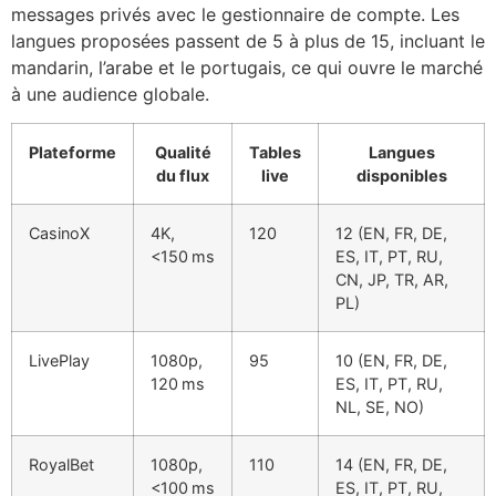
messages privés avec le gestionnaire de compte. Les
langues proposées passent de 5 à plus de 15, incluant le
mandarin, l’arabe et le portugais, ce qui ouvre le marché
à une audience globale.
Plateforme
Qualité
Tables
Langues
du flux
live
disponibles
CasinoX
4K,
120
12 (EN, FR, DE,
<150 ms
ES, IT, PT, RU,
CN, JP, TR, AR,
PL)
LivePlay
1080p,
95
10 (EN, FR, DE,
120 ms
ES, IT, PT, RU,
NL, SE, NO)
RoyalBet
1080p,
110
14 (EN, FR, DE,
<100 ms
ES, IT, PT, RU,