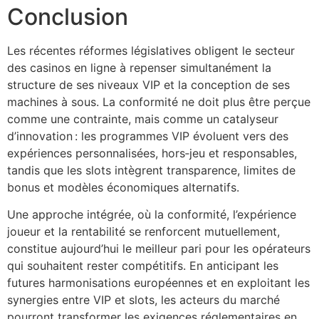
Conclusion
Les récentes réformes législatives obligent le secteur
des casinos en ligne à repenser simultanément la
structure de ses niveaux VIP et la conception de ses
machines à sous. La conformité ne doit plus être perçue
comme une contrainte, mais comme un catalyseur
d’innovation : les programmes VIP évoluent vers des
expériences personnalisées, hors‑jeu et responsables,
tandis que les slots intègrent transparence, limites de
bonus et modèles économiques alternatifs.
Une approche intégrée, où la conformité, l’expérience
joueur et la rentabilité se renforcent mutuellement,
constitue aujourd’hui le meilleur pari pour les opérateurs
qui souhaitent rester compétitifs. En anticipant les
futures harmonisations européennes et en exploitant les
synergies entre VIP et slots, les acteurs du marché
pourront transformer les exigences réglementaires en