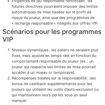
Exigences de jeu responsable renforcées : les
futures directives pourraient imposer des limites
automatiques de mise basées sur le profil de
risque du joueur, ainsi que des programmes de
« recharge responsable » intégrés aux offres VIP.
Scénarios pour les programmes
VIP
Niveaux dynamiques : les paliers ne seraient plus
fixes, mais ajustés en temps réel en fonction du
comportement responsable du joueur (ex. : un
joueur qui respecte ses limites de mise pourrait
accéder à un niveau or temporaire).
Récompenses basées sur la responsabilité : des
bonus de cashback supplémentaires pour les
joueurs qui utilisent les outils d’auto‑exclusion ou
qui maintiennent leurs pertes sous un seuil
mensuel.