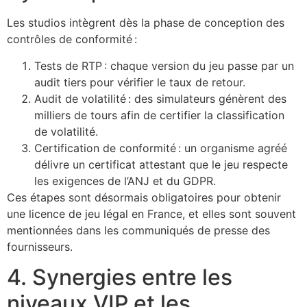
Les studios intègrent dès la phase de conception des
contrôles de conformité :
Tests de RTP : chaque version du jeu passe par un
audit tiers pour vérifier le taux de retour.
Audit de volatilité : des simulateurs génèrent des
milliers de tours afin de certifier la classification
de volatilité.
Certification de conformité : un organisme agréé
délivre un certificat attestant que le jeu respecte
les exigences de l’ANJ et du GDPR.
Ces étapes sont désormais obligatoires pour obtenir
une licence de jeu légal en France, et elles sont souvent
mentionnées dans les communiqués de presse des
fournisseurs.
4. Synergies entre les
niveaux VIP et les