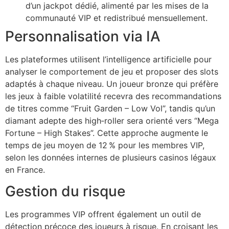
d’un jackpot dédié, alimenté par les mises de la
communauté VIP et redistribué mensuellement.
Personnalisation via IA
Les plateformes utilisent l’intelligence artificielle pour
analyser le comportement de jeu et proposer des slots
adaptés à chaque niveau. Un joueur bronze qui préfère
les jeux à faible volatilité recevra des recommandations
de titres comme “Fruit Garden – Low Vol”, tandis qu’un
diamant adepte des high‑roller sera orienté vers “Mega
Fortune – High Stakes”. Cette approche augmente le
temps de jeu moyen de 12 % pour les membres VIP,
selon les données internes de plusieurs casinos légaux
en France.
Gestion du risque
Les programmes VIP offrent également un outil de
détection précoce des joueurs à risque. En croisant les