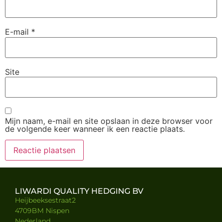
E-mail
*
Site
Mijn naam, e-mail en site opslaan in deze browser voor
de volgende keer wanneer ik een reactie plaats.
LIWARDI QUALITY HEDGING BV
Heijbeeksestraat2
4709BM Nispen
Nederland