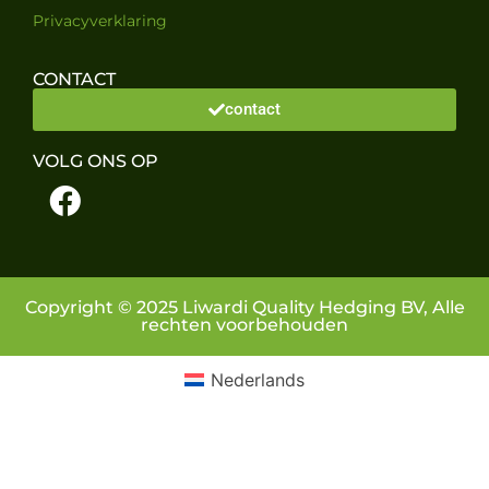
Privacyverklaring
CONTACT
contact
VOLG ONS OP
Copyright © 2025 Liwardi Quality Hedging BV, Alle
rechten voorbehouden
Nederlands