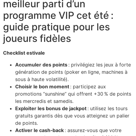
meilleur parti d’un
programme VIP cet été :
guide pratique pour les
joueurs fidèles
Checklist estivale
Accumuler des points
: privilégiez les jeux à forte
génération de points (poker en ligne, machines à
sous à haute volatilité).
Choisir le bon moment
: participez aux
promotions “sunshine” qui offrent +30 % de points
les mercredis et samedis.
Exploiter les bonus de jackpot
: utilisez les tours
gratuits garantis dès que vous atteignez un palier
de points.
Activer le cash‑back
: assurez‑vous que votre