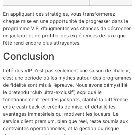
En appliquant ces stratégies, vous transformerez
chaque mise en une opportunité de progresser dans le
programme VIP, d’augmenter vos chances de décrocher
un jackpot et de profiter des expériences de luxe que
l’été rend encore plus attrayantes.
Conclusion
L’été des VIP n’est pas seulement une saison de chaleur,
c’est une période où les mythes autour des programmes
de fidélité sont mis à l’épreuve. Nous avons démystifié
le prétendu “club ultra‑exclusif”, expliqué le
fonctionnement réel des jackpots, clarifié la différence
entre cash‑back et crédits de mise, et détaillé les
avantages immatériels qui motivent les joueurs. Le
service client premium, bien que réel, reste soumis aux
contraintes opérationnelles, et la gestion du risque