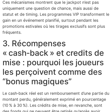
Ces mécanismes montrent que le jackpot n’est pas
uniquement une question de chance, mais aussi de
statut et de timing. Les programmes VIP transforment le
gain en un événement planifié, surtout pendant les
promotions estivales où les tirages exclusifs sont plus
fréquents.
3. Récompenses
« cash‑back » et credits de
mise : pourquoi les joueurs
les perçoivent comme des
“bonus magiques”
Le cash‑back réel est un remboursement d’une partie du
montant perdu, généralement exprimé en pourcentage
(10 % à 30 %). Les crédits de mise, en revanche, sont
des fonds qui ne peuvent être retirés qu’après avoir