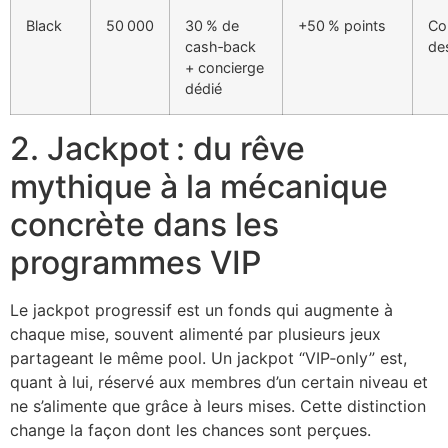
Black
50 000
30 % de
+50 % points
Con
cash‑back
des
+ concierge
dédié
2. Jackpot : du rêve
mythique à la mécanique
concrète dans les
programmes VIP
Le jackpot progressif est un fonds qui augmente à
chaque mise, souvent alimenté par plusieurs jeux
partageant le même pool. Un jackpot “VIP‑only” est,
quant à lui, réservé aux membres d’un certain niveau et
ne s’alimente que grâce à leurs mises. Cette distinction
change la façon dont les chances sont perçues.