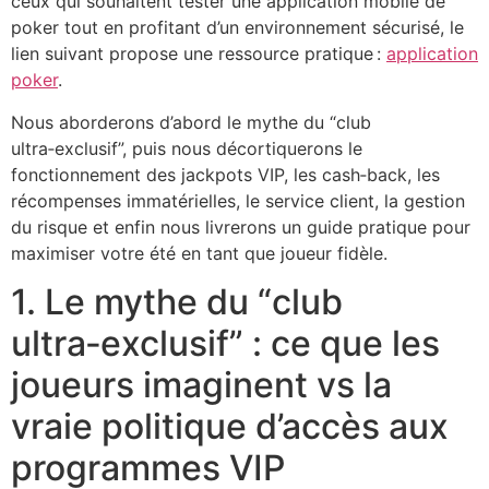
ceux qui souhaitent tester une application mobile de
poker tout en profitant d’un environnement sécurisé, le
lien suivant propose une ressource pratique :
application
poker
.
Nous aborderons d’abord le mythe du “club
ultra‑exclusif”, puis nous décortiquerons le
fonctionnement des jackpots VIP, les cash‑back, les
récompenses immatérielles, le service client, la gestion
du risque et enfin nous livrerons un guide pratique pour
maximiser votre été en tant que joueur fidèle.
1. Le mythe du “club
ultra‑exclusif” : ce que les
joueurs imaginent vs la
vraie politique d’accès aux
programmes VIP