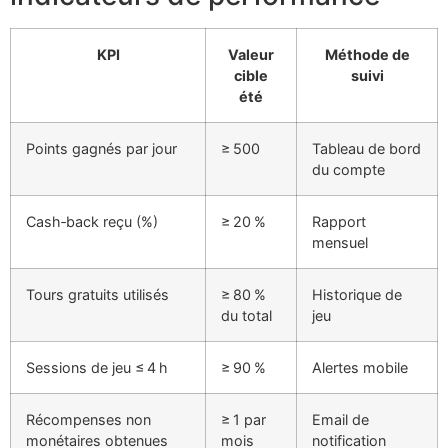
KPI
Valeur
Méthode de
cible
suivi
été
Points gagnés par jour
≥ 500
Tableau de bord
du compte
Cash‑back reçu (%)
≥ 20 %
Rapport
mensuel
Tours gratuits utilisés
≥ 80 %
Historique de
du total
jeu
Sessions de jeu ≤ 4 h
≥ 90 %
Alertes mobile
Récompenses non
≥ 1 par
Email de
monétaires obtenues
mois
notification