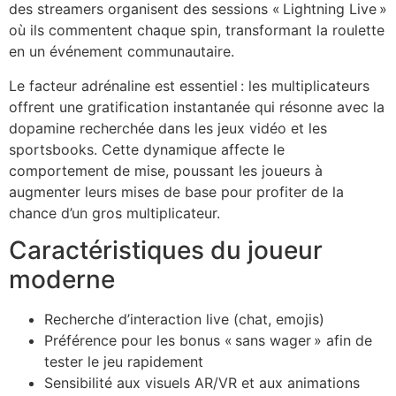
des streamers organisent des sessions « Lightning Live »
où ils commentent chaque spin, transformant la roulette
en un événement communautaire.
Le facteur adrénaline est essentiel : les multiplicateurs
offrent une gratification instantanée qui résonne avec la
dopamine recherchée dans les jeux vidéo et les
sportsbooks. Cette dynamique affecte le
comportement de mise, poussant les joueurs à
augmenter leurs mises de base pour profiter de la
chance d’un gros multiplicateur.
Caractéristiques du joueur
moderne
Recherche d’interaction live (chat, emojis)
Préférence pour les bonus « sans wager » afin de
tester le jeu rapidement
Sensibilité aux visuels AR/VR et aux animations