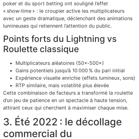
poker et du sport betting ont souligné l’effet
« show‑time » : le croupier active les multiplicateurs
avec un geste dramatique, déclenchant des animations
lumineuses qui retiennent l’attention du public.
Points forts du Lightning vs
Roulette classique
Multiplicateurs aléatoires (50×‑500×)
Gains potentiels jusqu’à 10 000 % du pari initial
Expérience visuelle enrichie (effets lumineux, sons)
RTP similaire, mais volatilité plus élevée
Cette combinaison de facteurs a transformé la roulette
d’un jeu de patience en un spectacle à haute tension,
attirant ceux qui cherchent à maximiser chaque mise.
3. Été 2022 : le décollage
commercial du