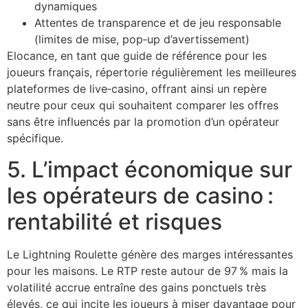
dynamiques
Attentes de transparence et de jeu responsable
(limites de mise, pop‑up d’avertissement)
Elocance, en tant que guide de référence pour les
joueurs français, répertorie régulièrement les meilleures
plateformes de live‑casino, offrant ainsi un repère
neutre pour ceux qui souhaitent comparer les offres
sans être influencés par la promotion d’un opérateur
spécifique.
5. L’impact économique sur
les opérateurs de casino :
rentabilité et risques
Le Lightning Roulette génère des marges intéressantes
pour les maisons. Le RTP reste autour de 97 % mais la
volatilité accrue entraîne des gains ponctuels très
élevés, ce qui incite les joueurs à miser davantage pour