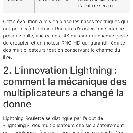
d’aléatoire serveur
Cette évolution a mis en place les bases techniques qui
ont permis à Lightning Roulette d’exister : une latence
presque nulle, une caméra 4K qui capture chaque geste
du croupier, et un moteur RNG‑HD qui garantit l’équité
des multiplicateurs tout en conservant le charme du
live.
2. L’innovation Lightning :
comment la mécanique des
multiplicateurs a changé la
donne
Lightning Roulette se distingue par l’ajout de
« lightning », des multiplicateurs choisis aléatoirement
qui s’appliquent à jusqu’à cinq numéros gagnants. Ces