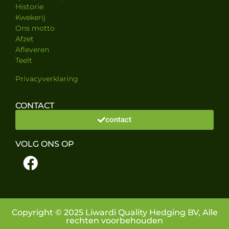
Historie
Kwekerij
Ons motto
Afzet
Afleveren
Teelt
Privacyverklaring
CONTACT
contact
VOLG ONS OP
Copyright © 2025 Liwardi Quality Hedging BV, Alle
rechten voorbehouden