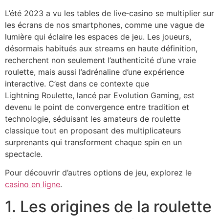
L’été 2023 a vu les tables de live‑casino se multiplier sur
les écrans de nos smartphones, comme une vague de
lumière qui éclaire les espaces de jeu. Les joueurs,
désormais habitués aux streams en haute définition,
recherchent non seulement l’authenticité d’une vraie
roulette, mais aussi l’adrénaline d’une expérience
interactive. C’est dans ce contexte que
Lightning Roulette, lancé par Evolution Gaming, est
devenu le point de convergence entre tradition et
technologie, séduisant les amateurs de roulette
classique tout en proposant des multiplicateurs
surprenants qui transforment chaque spin en un
spectacle.
Pour découvrir d’autres options de jeu, explorez le
casino en ligne
.
1. Les origines de la roulette