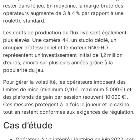
rester dans le jeu. En moyenne, la marge brute des
opérateurs augmente de 3 à 4 % par rapport à une
roulette standard.
Les coûts de production du flux live sont également
plus élevés. Une caméra 4K, un studio dédié, un
croupier professionnel et le moteur RNG‑HD
représentent un investissement initial de 1,2 million
d’euros, amorti sur plusieurs années grâce à la
popularité du jeu.
Pour gérer la volatilité, les opérateurs imposent des
limites de mise (minimum 0,10 €, maximum 5 000 €) et
des plafonds de gain par session (souvent 10 000 €).
Ces mesures protègent à la fois le joueur et le casino,
tout en restant conformes aux exigences de régulation.
Cas d’étude
Opérateur A : a intégré Lightning en juin 2022, ses