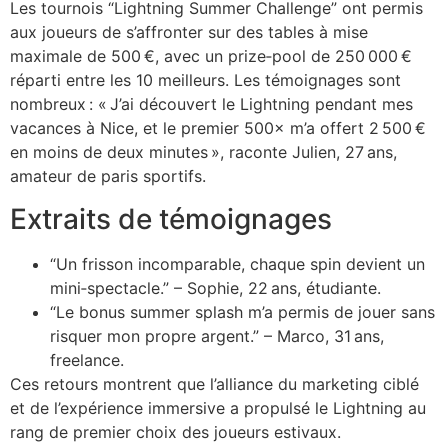
Les tournois “Lightning Summer Challenge” ont permis
aux joueurs de s’affronter sur des tables à mise
maximale de 500 €, avec un prize‑pool de 250 000 €
réparti entre les 10 meilleurs. Les témoignages sont
nombreux : « J’ai découvert le Lightning pendant mes
vacances à Nice, et le premier 500× m’a offert 2 500 €
en moins de deux minutes », raconte Julien, 27 ans,
amateur de paris sportifs.
Extraits de témoignages
“Un frisson incomparable, chaque spin devient un
mini‑spectacle.” – Sophie, 22 ans, étudiante.
“Le bonus summer splash m’a permis de jouer sans
risquer mon propre argent.” – Marco, 31 ans,
freelance.
Ces retours montrent que l’alliance du marketing ciblé
et de l’expérience immersive a propulsé le Lightning au
rang de premier choix des joueurs estivaux.