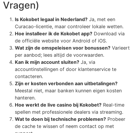
Vragen)
Is Kokobet legaal in Nederland?
Ja, met een
Curacao-licentie, maar controleer lokale wetten.
Hoe installeer ik de Kokobet app?
Download via
de officiële website voor Android of iOS.
Wat zijn de omspeleisen voor bonussen?
Varieert
per aanbod; lees altijd de voorwaarden.
Kan ik mijn account sluiten?
Ja, via
accountinstellingen of door klantenservice te
contacteren.
Zijn er kosten verbonden aan uitbetalingen?
Meestal niet, maar banken kunnen eigen kosten
hanteren.
Hoe werkt de live casino bij Kokobet?
Real-time
spellen met professionele dealers via streaming.
Wat te doen bij technische problemen?
Probeer
de cache te wissen of neem contact op met