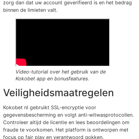
zorg dan dat uw account geverifieerd is en het bedrag
binnen de limieten valt.
Video-tutorial over het gebruik van de
Kokobet app en bonusfeatures.
Veiligheidsmaatregelen
Kokobet nl gebruikt SSL-encryptie voor
gegevensbescherming en volgt anti-witwasprotocollen.
Controleer altijd de licentie en lees beoordelingen om
fraude te voorkomen. Het platform is ontworpen met
focus op fair play en verantwoord gokken.