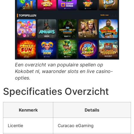
Een overzicht van populaire spellen op
Kokobet nl, waaronder slots en live casino-
opties.
Specificaties Overzicht
Kenmerk
Details
Licentie
Curacao eGaming