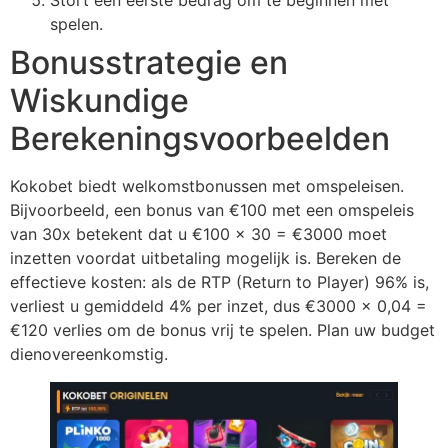
Stort een eerste bedrag om te beginnen met
spelen.
Bonusstrategie en
Wiskundige
Berekeningsvoorbeelden
Kokobet biedt welkomstbonussen met omspeleisen.
Bijvoorbeeld, een bonus van €100 met een omspeleis
van 30x betekent dat u €100 x 30 = €3000 moet
inzetten voordat uitbetaling mogelijk is. Bereken de
effectieve kosten: als de RTP (Return to Player) 96% is,
verliest u gemiddeld 4% per inzet, dus €3000 x 0,04 =
€120 verlies om de bonus vrij te spelen. Plan uw budget
dienovereenkomstig.