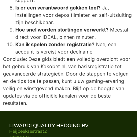
support.
Is er een verantwoord gokken tool?
Ja,
instellingen voor depositlimieten en self-uitsluiting
zijn beschikbaar.
Hoe snel worden stortingen verwerkt?
Meestal
direct voor iDEAL, binnen minuten.
Kan ik spelen zonder registratie?
Nee, een
account is vereist voor deelname.
Conclusie: Deze gids biedt een volledig overzicht voor
het gebruik van Kokobet nl, van basisregistratie tot
geavanceerde strategieën. Door de stappen te volgen
en de tips toe te passen, kunt u uw gaming-ervaring
veilig en winstgevend maken. Blijf op de hoogte van
updates via de officiële kanalen voor de beste
resultaten.
LIWARDI QUALITY HEDGING BV
Heijbeeksestraat2