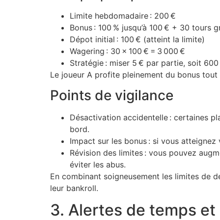
Limite hebdomadaire : 200 €
Bonus : 100 % jusqu’à 100 € + 30 tours g
Dépot initial : 100 € (atteint la limite)
Wagering : 30 × 100 € = 3 000 €
Stratégie : miser 5 € par partie, soit 60
Le joueur A profite pleinement du bonus tout e
Points de vigilance
Désactivation accidentelle : certaines pl
bord.
Impact sur les bonus : si vous atteignez
Révision des limites : vous pouvez augm
éviter les abus.
En combinant soigneusement les limites de d
leur bankroll.
3. Alertes de temps et 