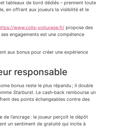
n et tableaux de bord dédiés – prennent toute
en offrant aux joueurs la visibilité et le
https://www.colis-voiturage.fr/
propose des
e de ses engagements est une compétence
lient aux bonus pour créer une expérience
ueur responsable
come bonus reste le plus répandu ; il double
 comme
Starburst
. Le cash‑back rembourse un
frent des points échangeables contre des
de l’ancrage : le joueur perçoit le dépôt
ent un sentiment de gratuité qui incite à