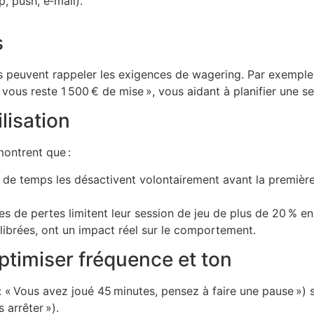
, push, e‑mail).
s
s peuvent rappeler les exigences de wagering. Par exemple
l vous reste 1 500 € de mise », vous aidant à planifier une se
lisation
montrent que :
s de temps les désactivent volontairement avant la première
es de pertes limitent leur session de jeu de plus de 20 % 
alibrées, ont un impact réel sur le comportement.
imiser fréquence et ton
: « Vous avez joué 45 minutes, pensez à faire une pause ») s
 arrêter »).