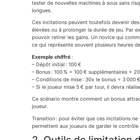
tester de nouvelles machines à sous sans risqu
longues.
Ces incitations peuvent toutefois devenir des
élevées ou à prolonger la durée de jeu. Par 
pouvoir retirer les gains. Un novice qui comm
ce qui représente souvent plusieurs heures de
Exemple chiffré
:
– Dépôt initial : 100 €
– Bonus : 100 % = 100 € supplémentaires + 20
– Conditions de mise : 30x le bonus = 3 000 €
– Si le joueur mise 5 € par tour, il devra réal
Ce scénario montre comment un bonus attractif
joueur.
Transition : pour éviter que ces incitations 
permettent aux joueurs de garder le contrôle 
2. Outils de limitation