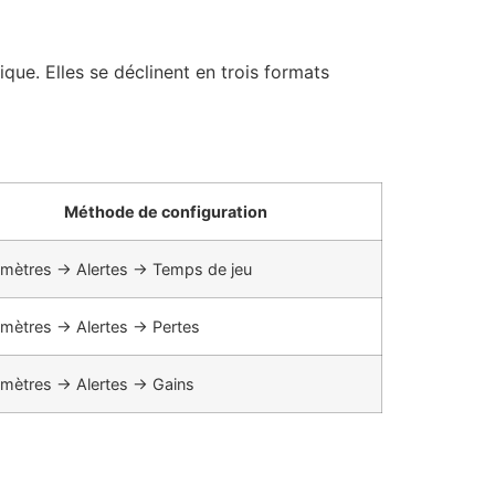
que. Elles se déclinent en trois formats
Méthode de configuration
mètres → Alertes → Temps de jeu
mètres → Alertes → Pertes
mètres → Alertes → Gains