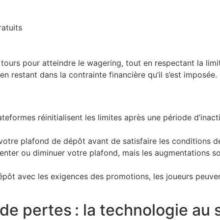
ratuits
0 tours pour atteindre le wagering, tout en respectant la lim
n restant dans la contrainte financière qu’il s’est imposée.
ateformes réinitialisent les limites après une période d’inact
 votre plafond de dépôt avant de satisfaire les conditions d
enter ou diminuer votre plafond, mais les augmentations s
épôt avec les exigences des promotions, les joueurs peuve
de pertes : la technologie au 