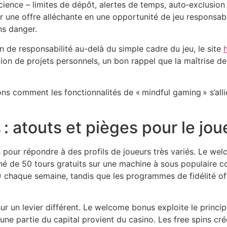
cience – limites de dépôt, alertes de temps, auto‑exclusio
 une offre alléchante en une opportunité de jeu responsable, 
ns danger.
n de responsabilité au-delà du simple cadre du jeu, le site
gestion de projets personnels, un bon rappel que la maîtris
ons comment les fonctionnalités de « mindful gaming » s’al
: atouts et pièges pour le jo
es pour répondre à des profils de joueurs très variés. Le wel
gné de 50 tours gratuits sur une machine à sous populaire
 chaque semaine, tandis que les programmes de fidélité of
un levier différent. Le welcome bonus exploite le principe 
ne partie du capital provient du casino. Les free spins cré