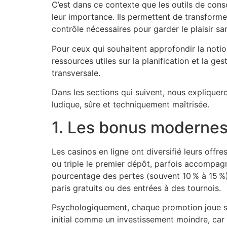
C’est dans ce contexte que les outils de cons
leur importance. Ils permettent de transformer
contrôle nécessaires pour garder le plaisir sa
Pour ceux qui souhaitent approfondir la notio
ressources utiles sur la planification et la 
transversale.
Dans les sections qui suivent, nous expliquer
ludique, sûre et techniquement maîtrisée.
1. Les bonus modernes 
Les casinos en ligne ont diversifié leurs offr
ou triple le premier dépôt, parfois accompa
pourcentage des pertes (souvent 10 % à 15 %)
paris gratuits ou des entrées à des tournois.
Psychologiquement, chaque promotion joue sur 
initial comme un investissement moindre, car u