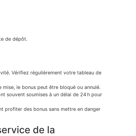
ite de dépôt.
ivité. Vérifiez régulièrement votre tableau de
e mise, le bonus peut être bloqué ou annulé.
ont souvent soumises à un délai de 24 h pour
nt profiter des bonus sans mettre en danger
service de la