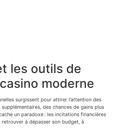
 les outils de
u casino moderne
lles surgissent pour attirer l’attention des
s supplémentaires, des chances de gains plus
ache un paradoxe : les incitations financières
e retrouver à dépasser son budget, à