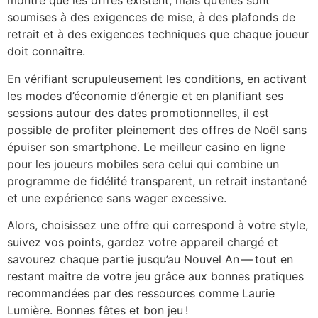
montre que les offres existent, mais qu’elles sont
soumises à des exigences de mise, à des plafonds de
retrait et à des exigences techniques que chaque joueur
doit connaître.
En vérifiant scrupuleusement les conditions, en activant
les modes d’économie d’énergie et en planifiant ses
sessions autour des dates promotionnelles, il est
possible de profiter pleinement des offres de Noël sans
épuiser son smartphone. Le meilleur casino en ligne
pour les joueurs mobiles sera celui qui combine un
programme de fidélité transparent, un retrait instantané
et une expérience sans wager excessive.
Alors, choisissez une offre qui correspond à votre style,
suivez vos points, gardez votre appareil chargé et
savourez chaque partie jusqu’au Nouvel An — tout en
restant maître de votre jeu grâce aux bonnes pratiques
recommandées par des ressources comme Laurie
Lumière. Bonnes fêtes et bon jeu !