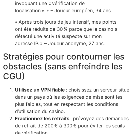
invoquant une « vérification de
localisation ». » – Joueur européen, 34 ans.
« Après trois jours de jeu intensif, mes points
ont été réduits de 30 % parce que le casino a
détecté une activité suspecte sur mon
adresse IP. » – Joueur anonyme, 27 ans.
Stratégies pour contourner les
obstacles (sans enfreindre les
CGU)
Utilisez un VPN fiable
: choisissez un serveur situé
dans un pays où les exigences de mise sont les
plus faibles, tout en respectant les conditions
d’utilisation du casino.
Fractionnez les retraits
: prévoyez des demandes
de retrait de 200 € à 300 € pour éviter les seuils
de vérification.