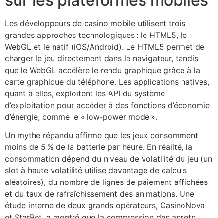
sur les plateformes mobiles
Les développeurs de casino mobile utilisent trois
grandes approches technologiques : le HTML5, le
WebGL et le natif (iOS/Android). Le HTML5 permet de
charger le jeu directement dans le navigateur, tandis
que le WebGL accélère le rendu graphique grâce à la
carte graphique du téléphone. Les applications natives,
quant à elles, exploitent les API du système
d’exploitation pour accéder à des fonctions d’économie
d’énergie, comme le « low‑power mode ».
Un mythe répandu affirme que les jeux consomment
moins de 5 % de la batterie par heure. En réalité, la
consommation dépend du niveau de volatilité du jeu (un
slot à haute volatilité utilise davantage de calculs
aléatoires), du nombre de lignes de paiement affichées
et du taux de rafraîchissement des animations. Une
étude interne de deux grands opérateurs, CasinoNova
et StarBet, a montré que la compression des assets