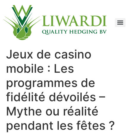
Jeux de casino
mobile : Les
programmes de
fidélité dévoilés –
Mythe ou réalité
pendant les fêtes ?