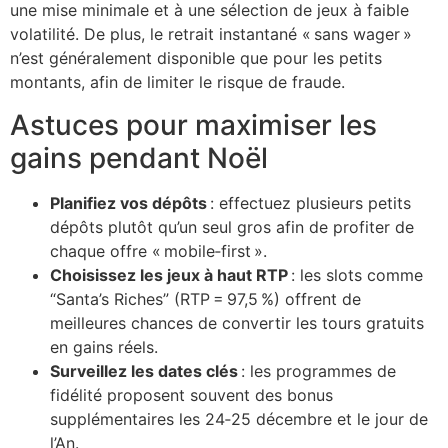
une mise minimale et à une sélection de jeux à faible
volatilité. De plus, le retrait instantané « sans wager »
n’est généralement disponible que pour les petits
montants, afin de limiter le risque de fraude.
Astuces pour maximiser les
gains pendant Noël
Planifiez vos dépôts
: effectuez plusieurs petits
dépôts plutôt qu’un seul gros afin de profiter de
chaque offre « mobile‑first ».
Choisissez les jeux à haut RTP
: les slots comme
“Santa’s Riches” (RTP = 97,5 %) offrent de
meilleures chances de convertir les tours gratuits
en gains réels.
Surveillez les dates clés
: les programmes de
fidélité proposent souvent des bonus
supplémentaires les 24‑25 décembre et le jour de
l’An.