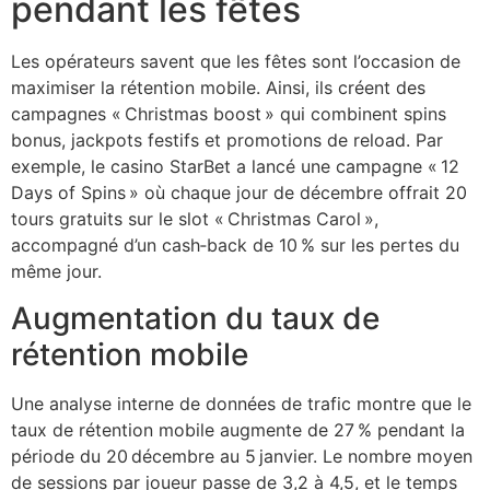
pendant les fêtes
Les opérateurs savent que les fêtes sont l’occasion de
maximiser la rétention mobile. Ainsi, ils créent des
campagnes « Christmas boost » qui combinent spins
bonus, jackpots festifs et promotions de reload. Par
exemple, le casino StarBet a lancé une campagne « 12
Days of Spins » où chaque jour de décembre offrait 20
tours gratuits sur le slot « Christmas Carol »,
accompagné d’un cash‑back de 10 % sur les pertes du
même jour.
Augmentation du taux de
rétention mobile
Une analyse interne de données de trafic montre que le
taux de rétention mobile augmente de 27 % pendant la
période du 20 décembre au 5 janvier. Le nombre moyen
de sessions par joueur passe de 3,2 à 4,5, et le temps