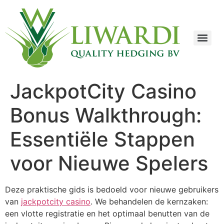
JackpotCity Casino
Bonus Walkthrough:
Essentiële Stappen
voor Nieuwe Spelers
Deze praktische gids is bedoeld voor nieuwe gebruikers
van
jackpotcity casino
. We behandelen de kernzaken:
een vlotte registratie en het optimaal benutten van de