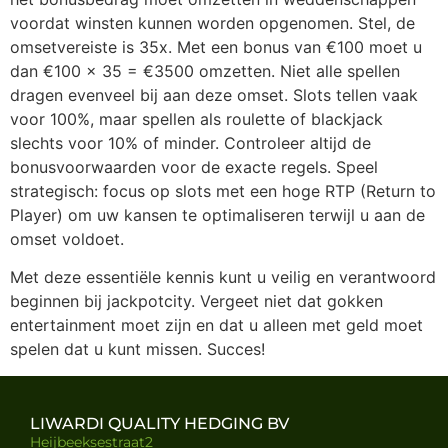
voordat winsten kunnen worden opgenomen. Stel, de
omsetvereiste is 35x. Met een bonus van €100 moet u
dan €100 x 35 = €3500 omzetten. Niet alle spellen
dragen evenveel bij aan deze omset. Slots tellen vaak
voor 100%, maar spellen als roulette of blackjack
slechts voor 10% of minder. Controleer altijd de
bonusvoorwaarden voor de exacte regels. Speel
strategisch: focus op slots met een hoge RTP (Return to
Player) om uw kansen te optimaliseren terwijl u aan de
omset voldoet.
Met deze essentiële kennis kunt u veilig en verantwoord
beginnen bij jackpotcity. Vergeet niet dat gokken
entertainment moet zijn en dat u alleen met geld moet
spelen dat u kunt missen. Succes!
LIWARDI QUALITY HEDGING BV
Heijbeeksestraat2