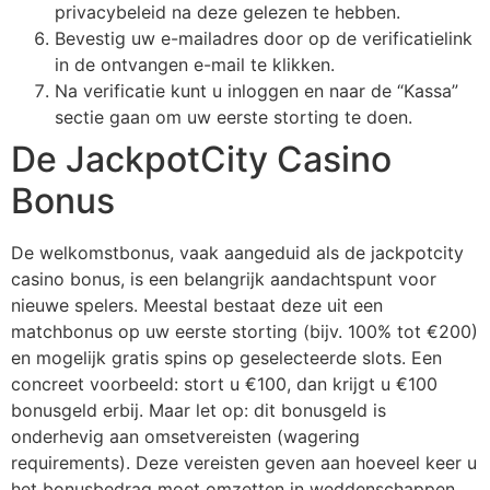
privacybeleid na deze gelezen te hebben.
Bevestig uw e-mailadres door op de verificatielink
in de ontvangen e-mail te klikken.
Na verificatie kunt u inloggen en naar de “Kassa”
sectie gaan om uw eerste storting te doen.
De JackpotCity Casino
Bonus
De welkomstbonus, vaak aangeduid als de jackpotcity
casino bonus, is een belangrijk aandachtspunt voor
nieuwe spelers. Meestal bestaat deze uit een
matchbonus op uw eerste storting (bijv. 100% tot €200)
en mogelijk gratis spins op geselecteerde slots. Een
concreet voorbeeld: stort u €100, dan krijgt u €100
bonusgeld erbij. Maar let op: dit bonusgeld is
onderhevig aan omsetvereisten (wagering
requirements). Deze vereisten geven aan hoeveel keer u
het bonusbedrag moet omzetten in weddenschappen