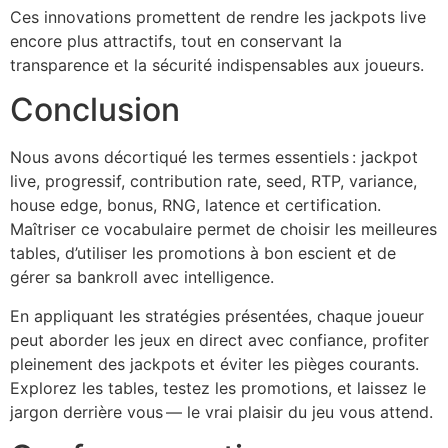
Ces innovations promettent de rendre les jackpots live
encore plus attractifs, tout en conservant la
transparence et la sécurité indispensables aux joueurs.
Conclusion
Nous avons décortiqué les termes essentiels : jackpot
live, progressif, contribution rate, seed, RTP, variance,
house edge, bonus, RNG, latence et certification.
Maîtriser ce vocabulaire permet de choisir les meilleures
tables, d’utiliser les promotions à bon escient et de
gérer sa bankroll avec intelligence.
En appliquant les stratégies présentées, chaque joueur
peut aborder les jeux en direct avec confiance, profiter
pleinement des jackpots et éviter les pièges courants.
Explorez les tables, testez les promotions, et laissez le
jargon derrière vous — le vrai plaisir du jeu vous attend.