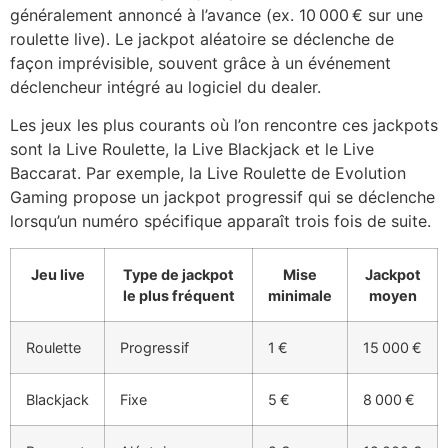
généralement annoncé à l’avance (ex. 10 000 € sur une
roulette live). Le jackpot aléatoire se déclenche de
façon imprévisible, souvent grâce à un événement
déclencheur intégré au logiciel du dealer.
Les jeux les plus courants où l’on rencontre ces jackpots
sont la Live Roulette, la Live Blackjack et le Live
Baccarat. Par exemple, la Live Roulette de Evolution
Gaming propose un jackpot progressif qui se déclenche
lorsqu’un numéro spécifique apparaît trois fois de suite.
Jeu live
Type de jackpot
Mise
Jackpot
le plus fréquent
minimale
moyen
Roulette
Progressif
1 €
15 000 €
Blackjack
Fixe
5 €
8 000 €