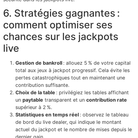
6. Stratégies gagnantes :
comment optimiser ses
chances sur les jackpots
live
Gestion de bankroll
: allouez 5 % de votre capital
total aux jeux à jackpot progressif. Cela évite les
pertes catastrophiques tout en maintenant une
contribution suffisante.
Choix de la table
: privilégiez les tables affichant
un
paytable
transparent et un
contribution rate
supérieur à 2 %.
Statistiques en temps réel
: observez le tableau
de bord du live dealer, qui indique le montant
actuel du jackpot et le nombre de mises depuis le
dernier gain.