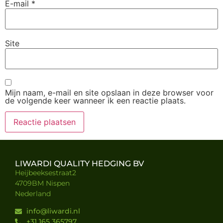
E-mail
*
Site
Mijn naam, e-mail en site opslaan in deze browser voor
de volgende keer wanneer ik een reactie plaats.
LIWARDI QUALITY HEDGING BV
Heijbeeksestraat2
4709BM Nispen
Nederland
info@liwardi.nl
+31 165 365797