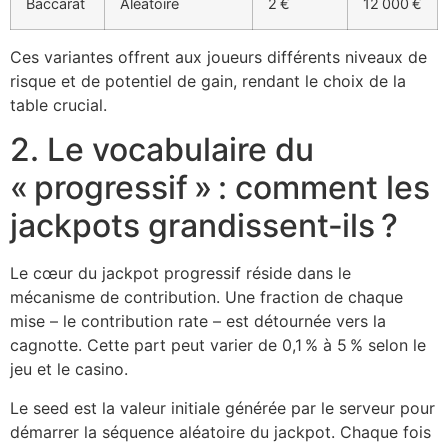
Baccarat
Aléatoire
2 €
12 000 €
Ces variantes offrent aux joueurs différents niveaux de
risque et de potentiel de gain, rendant le choix de la
table crucial.
2. Le vocabulaire du
« progressif » : comment les
jackpots grandissent‑ils ?
Le cœur du jackpot progressif réside dans le
mécanisme de contribution. Une fraction de chaque
mise – le contribution rate – est détournée vers la
cagnotte. Cette part peut varier de 0,1 % à 5 % selon le
jeu et le casino.
Le seed est la valeur initiale générée par le serveur pour
démarrer la séquence aléatoire du jackpot. Chaque fois