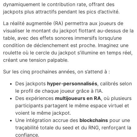
dynamiquement le contribution rate, offrant des
jackpots plus attractifs pendant les pics d’activité.
La réalité augmentée (RA) permettra aux joueurs de
visualiser le montant du jackpot flottant au-dessus de la
table, avec des effets sonores immersifs lorsqu’une
condition de déclenchement est proche. Imaginez une
roulette où le cercle du jackpot s’illumine en temps réel,
créant une tension palpable.
Sur les cinq prochaines années, on s’attend à :
Des jackpots
hyper‑personnalisés
, calibrés selon
le profil de chaque joueur grâce à l’IA.
Des expériences
multijoueurs en RA
, où plusieurs
participants partagent le même espace virtuel et
voient le même jackpot.
Une intégration accrue des
blockchains
pour une
traçabilité totale du seed et du RNG, renforçant la
confiance.